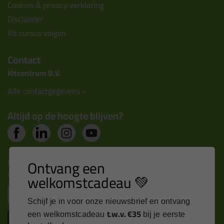
Cookies & privacy verklaring
Disclaimer
Kit cursus volgen
Contact
Kitcentrum B.V.
Alle contactgegevens >
Altijd op de hoogte blijven?
Nieuws, tips en exclusieve deals rechtstreeks in je
Ontvang een
inbox
welkomstcadeau 💚
Email
Schijf je in voor onze nieuwsbrief en ontvang
t.w.v. €35
een welkomstcadeau
bij je eerste
Inschrijven