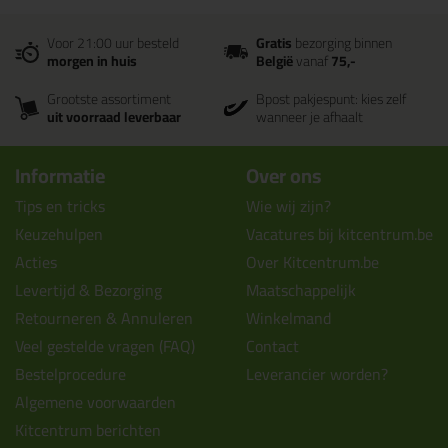
Voor 21:00 uur besteld
Gratis
bezorging binnen
morgen in huis
België
vanaf
75,-
Grootste assortiment
Bpost pakjespunt: kies zelf
uit voorraad leverbaar
wanneer je afhaalt
Informatie
Over ons
Tips en tricks
Wie wij zijn?
Keuzehulpen
Vacatures bij kitcentrum.be
Acties
Over Kitcentrum.be
Levertijd & Bezorging
Maatschappelijk
Retourneren & Annuleren
Winkelmand
Veel gestelde vragen (FAQ)
Contact
Bestelprocedure
Leverancier worden?
Algemene voorwaarden
Kitcentrum berichten