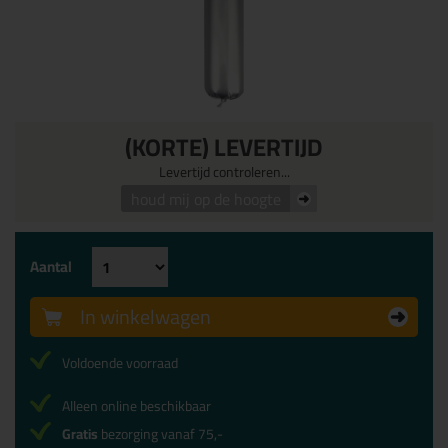
(KORTE) LEVERTIJD
Levertijd controleren...
houd mij op de hoogte
Aantal
In winkelwagen
Voldoende voorraad
Alleen online beschikbaar
Gratis
bezorging vanaf 75,-