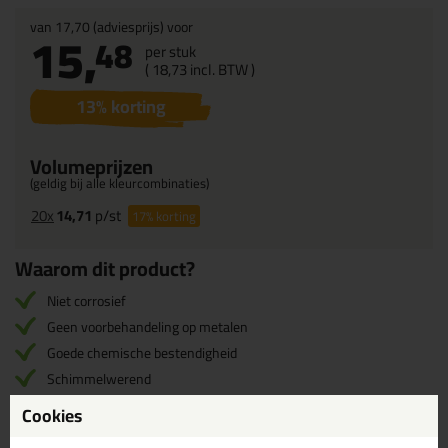
van
17,70
(adviesprijs) voor
15,
48
per stuk
(
18,
73
incl. BTW )
13
% korting
Volumeprijzen
(geldig bij alle kleurcombinaties)
20x
14,71
p/st
17%
korting
Waarom dit product?
Niet corrosief
Geen voorbehandeling op metalen
Goede chemische bestendigheid
Schimmelwerend
Prettig verwerkbaar
Cookies