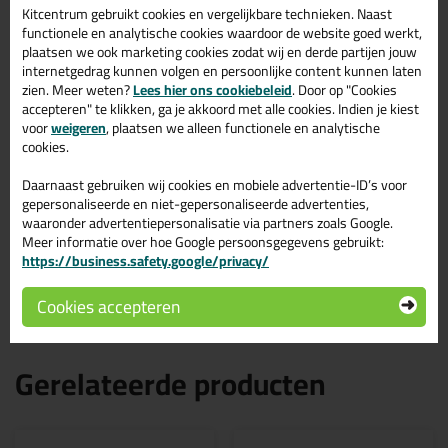
Kitcentrum gebruikt cookies en vergelijkbare technieken. Naast
Omschrijving
Specificaties
Reviews (0)
functionele en analytische cookies waardoor de website goed werkt,
plaatsen we ook marketing cookies zodat wij en derde partijen jouw
Ottoseal S67 580ml in
internetgedrag kunnen volgen en persoonlijke content kunnen laten
Manhattan C43
zien. Meer weten?
Lees hier ons cookiebeleid
. Door op "Cookies
accepteren" te klikken, ga je akkoord met alle cookies. Indien je kiest
voor
weigeren
, plaatsen we alleen functionele en analytische
Zoek je Ottoseal S67 580ml in een specifieke kleur? Gevonden!
cookies.
Deze Ottoseal S67 580ml in de kleur Manhattan C43 is te
gebruiken voor verschillende toepassingen. Een professioneel en
hoogwaardig product welke makkelijk te gebruiken is. Bestel de
Daarnaast gebruiken wij cookies en mobiele advertentie-ID’s voor
Ottoseal S67 580ml in de kleur Manhattan C43 vandaag nog! Op
gepersonaliseerde en niet-gepersonaliseerde advertenties,
voorraad en op werkdagen besteld = morgen in huis.
waaronder advertentiepersonalisatie via partners zoals Google.
Meer informatie over hoe Google persoonsgegevens gebruikt:
Wil je meer weten over de toepassing en kenmerken van dit
https://business.safety.google/privacy/
product?
Lees alles over dit product >
Cookies accepteren
Gerelateerde producten