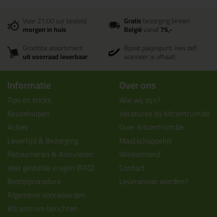
Voor 21:00 uur besteld
Gratis
bezorging binnen
morgen in huis
België
vanaf
75,-
Grootste assortiment
Bpost pakjespunt: kies zelf
uit voorraad leverbaar
wanneer je afhaalt
Informatie
Over ons
Tips en tricks
Wie wij zijn?
Keuzehulpen
Vacatures bij kitcentrum.be
Acties
Over Kitcentrum.be
Levertijd & Bezorging
Maatschappelijk
Retourneren & Annuleren
Winkelmand
Veel gestelde vragen (FAQ)
Contact
Bestelprocedure
Leverancier worden?
Algemene voorwaarden
Kitcentrum berichten