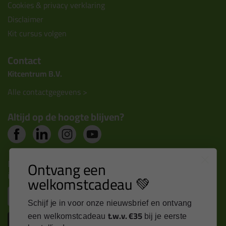
Cookies & privacy verklaring
Disclaimer
Kit cursus volgen
Contact
Kitcentrum B.V.
Alle contactgegevens >
Altijd op de hoogte blijven?
Nieuws, tips en exclusieve deals rechtstreeks in je
Ontvang een
inbox
welkomstcadeau 💚
Email
Schijf je in voor onze nieuwsbrief en ontvang
t.w.v. €35
een welkomstcadeau
bij je eerste
Inschrijven