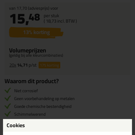
van
17,70
(adviesprijs) voor
15,
48
per stuk
(
18,
73
incl. BTW )
13
% korting
Volumeprijzen
(geldig bij alle kleurcombinaties)
20x
14,71
p/st
17%
korting
Waarom dit product?
Niet corrosief
Geen voorbehandeling op metalen
Goede chemische bestendigheid
Schimmelwerend
Prettig verwerkbaar
Cookies