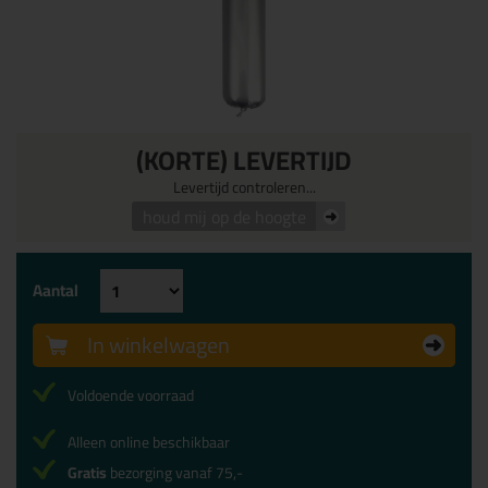
(KORTE) LEVERTIJD
Levertijd controleren...
houd mij op de hoogte
Aantal
In winkelwagen
Voldoende voorraad
Alleen online beschikbaar
Gratis
bezorging vanaf 75,-