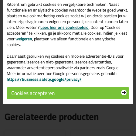
Kitcentrum gebruikt cookies en vergelijkbare technieken. Naast
Omschrijving
Specificaties
Reviews (0)
functionele en analytische cookies waardoor de website goed werkt,
plaatsen we ook marketing cookies zodat wij en derde partijen jouw
Ottoseal S67 580ml in RAL
internetgedrag kunnen volgen en persoonlijke content kunnen laten
9016 C9016
zien. Meer weten?
Lees hier ons cookiebeleid
. Door op "Cookies
accepteren" te klikken, ga je akkoord met alle cookies. Indien je kiest
voor
weigeren
, plaatsen we alleen functionele en analytische
Zoek je Ottoseal S67 580ml in een specifieke kleur? Gevonden!
cookies.
Deze Ottoseal S67 580ml in de kleur RAL 9016 C9016 is te
gebruiken voor verschillende toepassingen. Een professioneel en
hoogwaardig product welke makkelijk te gebruiken is. Bestel de
Daarnaast gebruiken wij cookies en mobiele advertentie-ID’s voor
Ottoseal S67 580ml in de kleur RAL 9016 C9016 vandaag nog!
gepersonaliseerde en niet-gepersonaliseerde advertenties,
Op voorraad en op werkdagen besteld = morgen in huis.
waaronder advertentiepersonalisatie via partners zoals Google.
Meer informatie over hoe Google persoonsgegevens gebruikt:
Wil je meer weten over de toepassing en kenmerken van dit
https://business.safety.google/privacy/
product?
Lees alles over dit product >
Cookies accepteren
Gerelateerde producten