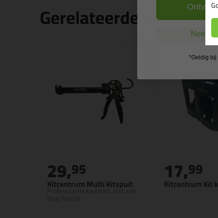
Go
Gerelateerde producte
Ontvang
Nee, ik
*Geldig bi
29,
17,
95
99
Kitcentrum Multi Kitspuit
Kitcentrum Kit k
Professionele kwaliteit, met anti
drup functie