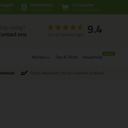
nloggen
Bestelstatus
0 producten
ccount
controleren
in winkelwagen
9.4
Hulp nodig?
Contact ons
16.432 beoordelingen
Merken
Tips & Tricks
Keuzehulp
leverbaar
Bpost pakjespunt: kies zelf wanneer je afhaalt