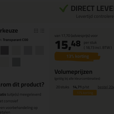
DIRECT LEV
Levertijd controleren
r
keuze
van
17,70
(adviesprijs) voor
15,
48
n:
Transparant C00
per stuk
(
18,
73
incl. BTW )
13
% korting
Volumeprijzen
(geldig bij alle kleurcombinaties)
rom dit product?
20
stuks
14,71
p/st
bestel 20
17%
korting
atis
tuitje(s) meegeleverd
et corrosief
een voorbehandeling op
etalen