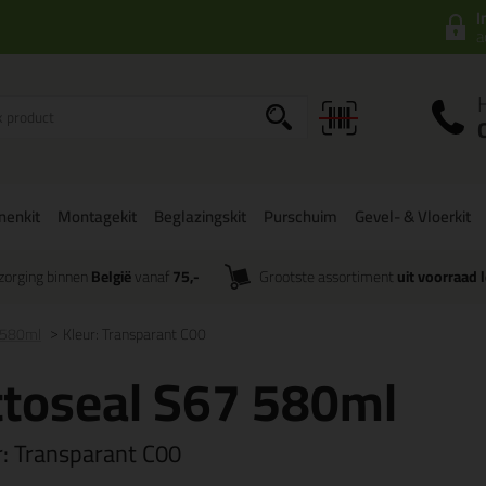
I
a
onenkit
Montagekit
Beglazingskit
Purschuim
Gevel- & Vloerkit
zorging binnen
België
vanaf
75,-
Grootste assortiment
uit voorraad 
 580ml
Kleur: Transparant C00
toseal S67 580ml
r:
Transparant C00