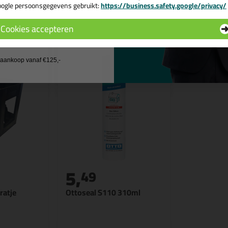
ogle persoonsgegevens gebruikt:
https://business.safety.google/privacy/
n
 de actiecode ›
Cookies accepteren
 wil geen cadeau
j aankoop vanaf €125,-
5,
49
ratje
Ottoseal S110 310ml