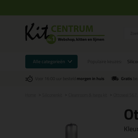
Alle categorieën
Populaire keuzes:
Silic
Voor 16:00 uur besteld
morgen in huis
Gratis
be
Home
Siliconenkit
Cleanroom & Isega kit
Ottoseal S67
Ot
Kleu