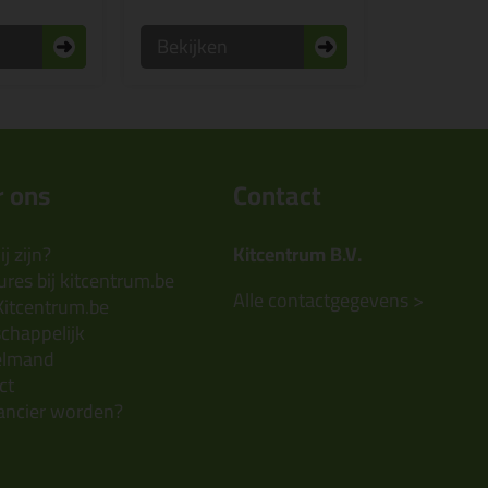
Bekijken
 ons
Contact
j zijn?
Kitcentrum B.V.
res bij kitcentrum.be
Alle contactgegevens >
Kitcentrum.be
chappelijk
elmand
ct
ancier worden?