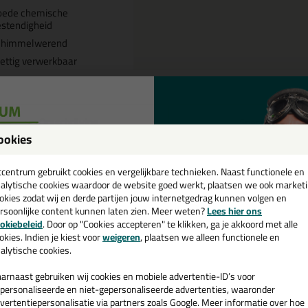
oede chemische
stendigheid
chimmelwerend
ettig verwerkbaar
Omschrijving
Specificaties
ookies
een
ttoseal S67 580ml in Transparan
cadeau 💚
tcentrum gebruikt cookies en vergelijkbare technieken. Naast functionele en
alytische cookies waardoor de website goed werkt, plaatsen we ook market
k je Ottoseal S67 580ml in een specifieke kleur? Gevonden! Deze Ottose
okies zodat wij en derde partijen jouw internetgedrag kunnen volgen en
ruiken voor verschillende toepassingen. Een professioneel en hoogwaard
rsoonlijke content kunnen laten zien. Meer weten?
Lees hier ons
oseal S67 580ml in de kleur Transparant C00 vandaag nog! Op voorraad
e nieuwsbrief en ontvang een
okiebeleid
. Door op "Cookies accepteren" te klikken, ga je akkoord met alle
v. €35,-
bij je eerste bestelling!
okies. Indien je kiest voor
weigeren
, plaatsen we alleen functionele en
 je meer weten over de toepassing en kenmerken van dit product?
Lees 
alytische cookies.
arnaast gebruiken wij cookies en mobiele advertentie-ID’s voor
personaliseerde en niet-gepersonaliseerde advertenties, waaronder
vertentiepersonalisatie via partners zoals Google. Meer informatie over hoe