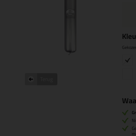
Kleu
Gekoze
Terug
Waa
Gr
Ni
G
m