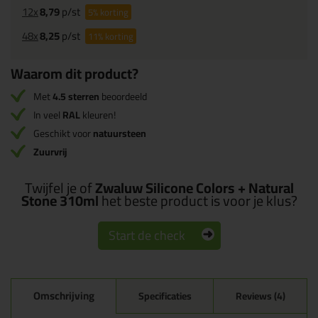
12x
8,79
p/st
5%
korting
48x
8,25
p/st
11%
korting
Waarom dit product?
Met
4.5 sterren
beoordeeld
In veel
RAL
kleuren!
Geschikt voor
natuursteen
Zuurvrij
Twijfel je of
Zwaluw Silicone Colors + Natural
Stone 310ml
het beste product is voor je klus?
Start de check
Omschrijving
Specificaties
Reviews (4)