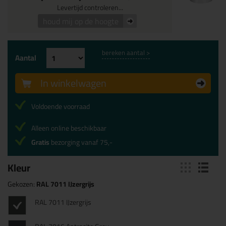
Levertijd controleren...
houd mij op de hoogte
bereken aantal >
Aantal
In winkelwagen
Voldoende voorraad
Alleen online beschikbaar
Gratis
bezorging vanaf 75,-
Kleur
Gekozen:
RAL 7011 IJzergrijs
RAL 7011 IJzergrijs