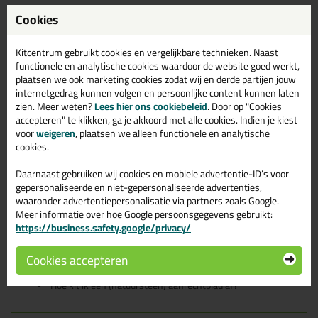
Zwaluw Silicone Colors +
Cookies
Natural Stone 310ml in RAL
7011 IJzergrijs
Kitcentrum gebruikt cookies en vergelijkbare technieken. Naast
functionele en analytische cookies waardoor de website goed werkt,
Zoek je kit in een specifieke kleur? Gevonden! Deze natuursteen
plaatsen we ook marketing cookies zodat wij en derde partijen jouw
kit Zwaluw Silicone Colors + Natural Stone 310ml in de kleur RAL
internetgedrag kunnen volgen en persoonlijke content kunnen laten
7011 IJzergrijs is te gebruiken voor verschillende toepassingen.
zien. Meer weten?
Lees hier ons cookiebeleid
. Door op "Cookies
Een duurzame en veelzijdige kit welke makkelijk te verwerken is.
accepteren" te klikken, ga je akkoord met alle cookies. Indien je kiest
Perfect als je een bijpassende kleur zoekt met gegarandeerd een
voor
weigeren
, plaatsen we alleen functionele en analytische
topresultaat. Bestel de Zwaluw Silicone Colors + Natural Stone
310ml in kleur RAL 7011 IJzergrijs vandaag nog! Op voorraad en
cookies.
op werkdagen besteld = morgen in huis.
Daarnaast gebruiken wij cookies en mobiele advertentie-ID’s voor
Wil je meer weten over de toepassing en kenmerken van dit
gepersonaliseerde en niet-gepersonaliseerde advertenties,
product?
Lees alles over dit product >
waaronder advertentiepersonalisatie via partners zoals Google.
Meer informatie over hoe Google persoonsgegevens gebruikt:
Tips & tricks voor Zwaluw Silicone
https://business.safety.google/privacy/
Colors + Natural Stone 310ml
Cookies accepteren
In de volgende blogs wordt dit product gebruikt:
Hoe kit ik een (natuursteen) aanrechtblad af?