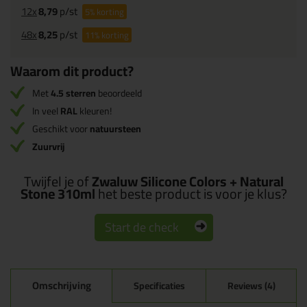
12x
8,79
p/st
5%
korting
48x
8,25
p/st
11%
korting
Waarom dit product?
Met
4.5 sterren
beoordeeld
In veel
RAL
kleuren!
Geschikt voor
natuursteen
Zuurvrij
Twijfel je of
Zwaluw Silicone Colors + Natural
Stone 310ml
het beste product is voor je klus?
Start de check
Omschrijving
Specificaties
Reviews (4)