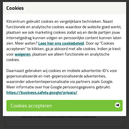
Zwaluw Silicone Colors +
Cookies
Natural Stone 310ml in RAL
9010
Kitcentrum gebruikt cookies en vergelijkbare technieken. Naast
functionele en analytische cookies waardoor de website goed werkt,
Zoek je kit in een specifieke kleur? Gevonden! Deze natuursteen
plaatsen we ook marketing cookies zodat wij en derde partijen jouw
kit Zwaluw Silicone Colors + Natural Stone 310ml in de kleur RAL
internetgedrag kunnen volgen en persoonlijke content kunnen laten
9010 is te gebruiken voor verschillende toepassingen. Een
zien. Meer weten?
Lees hier ons cookiebeleid
. Door op "Cookies
duurzame en veelzijdige kit welke makkelijk te verwerken is.
accepteren" te klikken, ga je akkoord met alle cookies. Indien je kiest
Perfect als je een bijpassende kleur zoekt met gegarandeerd een
voor
weigeren
, plaatsen we alleen functionele en analytische
topresultaat. Bestel de Zwaluw Silicone Colors + Natural Stone
310ml in kleur RAL 9010 vandaag nog! Op voorraad en op
cookies.
werkdagen besteld = morgen in huis.
Daarnaast gebruiken wij cookies en mobiele advertentie-ID’s voor
Wil je meer weten over de toepassing en kenmerken van dit
gepersonaliseerde en niet-gepersonaliseerde advertenties,
product?
Lees alles over dit product >
waaronder advertentiepersonalisatie via partners zoals Google.
Meer informatie over hoe Google persoonsgegevens gebruikt:
Tips & tricks voor Zwaluw Silicone
https://business.safety.google/privacy/
Colors + Natural Stone 310ml
Cookies accepteren
In de volgende blogs wordt dit product gebruikt:
Hoe kit ik een (natuursteen) aanrechtblad af?