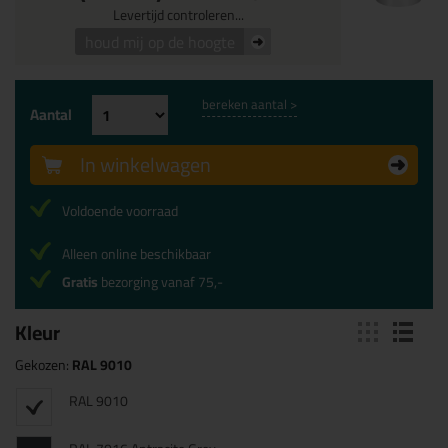
Levertijd controleren...
houd mij op de hoogte
bereken aantal >
Aantal
In winkelwagen
Voldoende voorraad
Alleen online beschikbaar
Gratis
bezorging vanaf 75,-
Kleur
Gekozen:
RAL 9010
RAL 9010