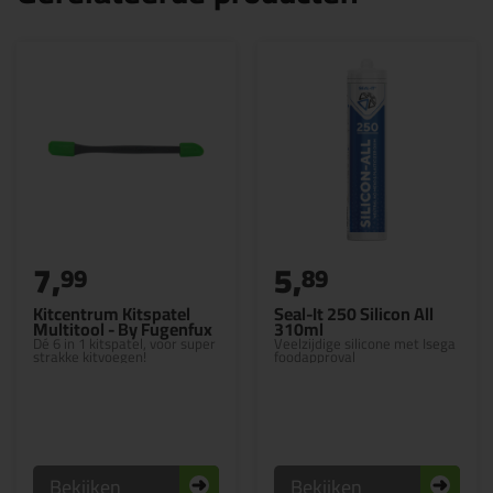
7,
5,
99
89
Kitcentrum Kitspatel
Seal-It 250 Silicon All
Multitool - By Fugenfux
310ml
Dé 6 in 1 kitspatel, voor super
Veelzijdige silicone met Isega
strakke kitvoegen!
foodapproval
Bekijken
Bekijken