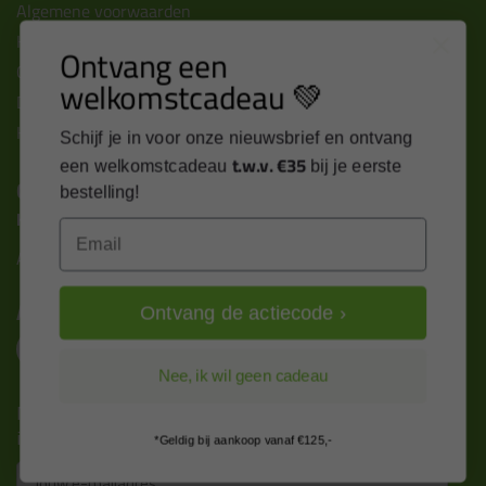
Algemene voorwaarden
Kitcentrum berichten
Ontvang een
Cookies & privacy verklaring
welkomstcadeau 💚
Disclaimer
Kit cursus volgen
Schijf je in voor onze nieuwsbrief en ontvang
t.w.v. €35
een welkomstcadeau
bij je eerste
Contact
bestelling!
Kitcentrum B.V.
Email
Alle contactgegevens >
Altijd op de hoogte blijven?
Ontvang de actiecode ›
Nee, ik wil geen cadeau
Nieuws, tips en exclusieve deals rechtstreeks in je
inbox
*Geldig bij aankoop vanaf €125,-
Email