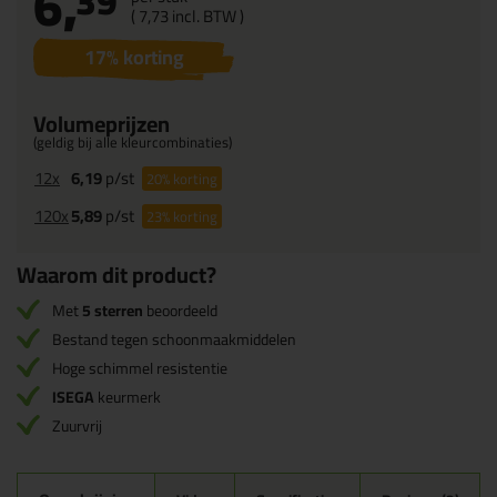
6,
39
(
7,
73
incl. BTW )
17
% korting
Volumeprijzen
(geldig bij alle kleurcombinaties)
12x
6,19
p/st
20%
korting
120x
5,89
p/st
23%
korting
Waarom dit product?
Met
5 sterren
beoordeeld
Bestand tegen schoonmaakmiddelen
Hoge schimmel resistentie
ISEGA
keurmerk
Zuurvrij