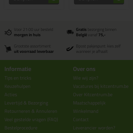
Voor 21:00 uur besteld
Gratis
bezorging binnen
morgen in huis
België
vanaf
75,-
Grootste assortiment
Bpost pakjespunt: kies zelf
uit voorraad leverbaar
wanneer je afhaalt
Informatie
Over ons
Tips en tricks
Wie wij zijn?
Keuzehulpen
Vacatures bij kitcentrum.be
Acties
Over Kitcentrum.be
Levertijd & Bezorging
Maatschappelijk
Retourneren & Annuleren
Winkelmand
Veel gestelde vragen (FAQ)
Contact
Bestelprocedure
Leverancier worden?