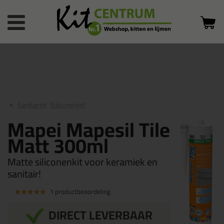
Bestelstatus
0 producten
of inloggen
in winkelwagen
Sanitairkit
(Siliconenkit)
Mapei Mapesil Tile
Matt 300ml
Matte siliconenkit voor keramiek en
sanitair!
1 productbeoordeling
DIRECT LEVERBAAR