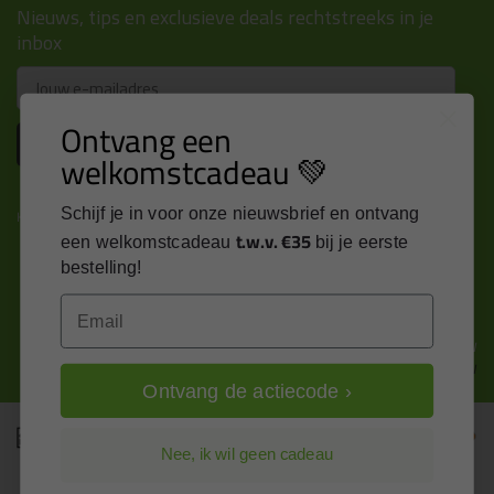
Nieuws, tips en exclusieve deals rechtstreeks in je
inbox
Email
Ontvang een
Inschrijven
welkomstcadeau 💚
Schijf je in voor onze nieuwsbrief en ontvang
Kitcentrum is trots op:
t.w.v. €35
een welkomstcadeau
bij je eerste
bestelling!
Email
Alle prijzen zijn in EURO en excl. 21% BTW
wijzig naar incl. BTW
Ontvang de actiecode ›
Nee, ik wil geen cadeau