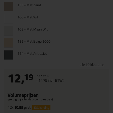
133 - Mat Zand
100 - Mat Wit
103 - Mat Maan Wit
132 - Mat Beige 2000
114 - Mat Antraciet
alle 10 kleuren >
12,
19
per stuk
(
14,
75
incl. BTW )
Volumeprijzen
(geldig bij alle kleurcombinaties)
12x
10,59
p/st
13%
korting