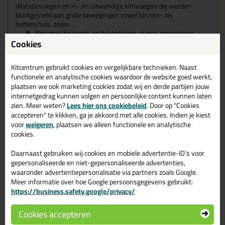
dilatatievoegen en in- en uitwendige kimvoegen die worden
blootgesteld aan grote bewegingen zowel binnen- als
buitenshuis, zoals:
Keramische tegels en bekledingen, dunne porseleinen
Cookies
tegels
Sanitair
Regenschermen
Kitcentrum gebruikt cookies en vergelijkbare technieken. Naast
Prefab panelen
functionele en analytische cookies waardoor de website goed werkt,
Deur- en raambeslagen
plaatsen we ook marketing cookies zodat wij en derde partijen jouw
Gelijke en/of verschillende bekledingselementen
internetgedrag kunnen volgen en persoonlijke content kunnen laten
Geschikte ondergronden voor de
zien. Meer weten?
Lees hier ons cookiebeleid
. Door op "Cookies
accepteren" te klikken, ga je akkoord met alle cookies. Indien je kiest
Mapesil Tile matt
voor
weigeren
, plaatsen we alleen functionele en analytische
cookies.
Het product is ook geschikt voor de meest voorkomende
absorberende en niet-absorberende ondergronden zoals:
Daarnaast gebruiken wij cookies en mobiele advertentie-ID’s voor
cementgebonden materialen, metselwerk, hout, metaal, geverfde
gepersonaliseerde en niet-gepersonaliseerde advertenties,
oppervlakken en glas. De kit hecht over het algemeen goed op
deze ondergronden, zelfs zonder gebruik van een primer!
waaronder advertentiepersonalisatie via partners zoals Google.
Meer informatie over hoe Google persoonsgegevens gebruikt:
Kenmerken van de Mapesil Tile matt
https://business.safety.google/privacy/
Cookies accepteren
Neutrale vernetting waardoor geschikt voor talrijke
bouwmaterialen: flexibel in gebruik.