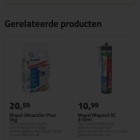
Gerelateerde producten
20,
10,
59
99
Mapei Ultracolor Plus
Mapei Mapesil AC
5kg
310ml
100% waterafstotend,
Een oplosmiddelvrije,
schimmelbestendige
azijnzuurhoudende
cementgebonden voegmiddel
siliconenkit die ideaal is voor
in veel kleuren 🌈
gebruik binnen- en
buitenshuis