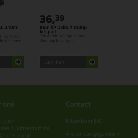
36,
39
AC 310ml
Irion XP Delta Antidrip
kitspuit
e,
Een antidrup kitspuit, met
iliconenkit
doorloop beveiliging
ebruik binnen-
Bekijken
 ons
Contact
j zijn?
Kitcentrum B.V.
res bij kitcentrum.be
Alle contactgegevens >
Kitcentrum.be