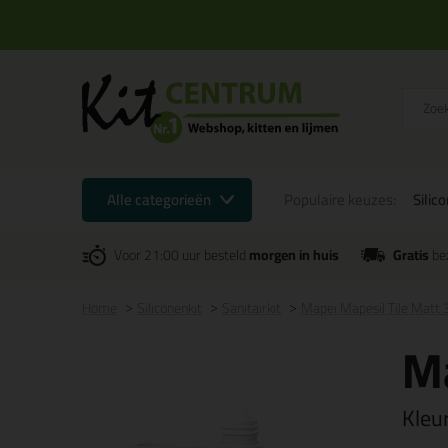
Alle categorieën
Populaire keuzes:
Silic
Voor 21:00 uur besteld
morgen in huis
Gratis
be
Home
Siliconenkit
Sanitairkit
Mapei Mapesil Tile Matt
Ma
Kleu