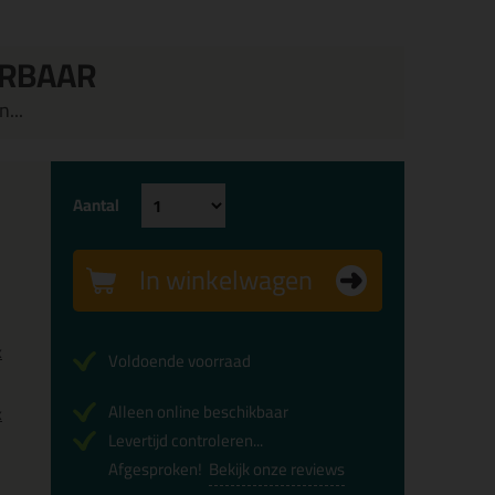
ERBAAR
...
Aantal
In winkelwagen
x
Voldoende voorraad
Alleen online beschikbaar
x
Levertijd controleren...
Afgesproken!
Bekijk onze reviews