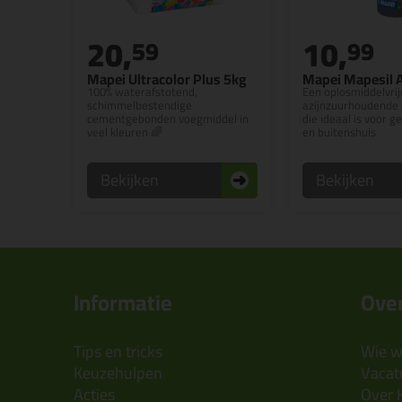
20,
10,
59
99
Mapei Ultracolor Plus 5kg
Mapei Mapesil 
100% waterafstotend,
Een oplosmiddelvrij
schimmelbestendige
azijnzuurhoudende s
cementgebonden voegmiddel in
die ideaal is voor g
veel kleuren 🌈
en buitenshuis
Bekijken
Bekijken
Informatie
Over
Tips en tricks
Wie wi
Keuzehulpen
Vacatu
Acties
Over 