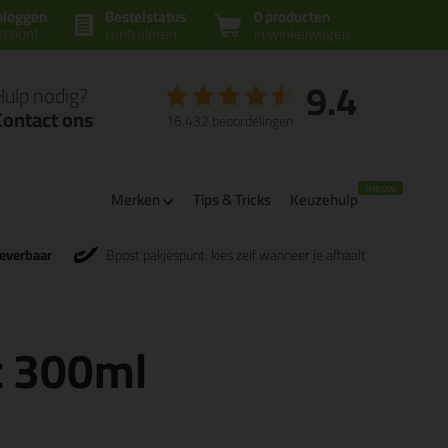
nloggen
Bestelstatus
0 producten
ccount
controleren
in winkelwagen
9.4
Hulp nodig?
Contact ons
16.432 beoordelingen
Merken
Tips & Tricks
Keuzehulp
leverbaar
Bpost pakjespunt: kies zelf wanneer je afhaalt
t 300ml