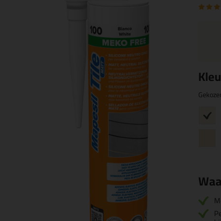
Kleu
Gekoze
Waa
M
Pe