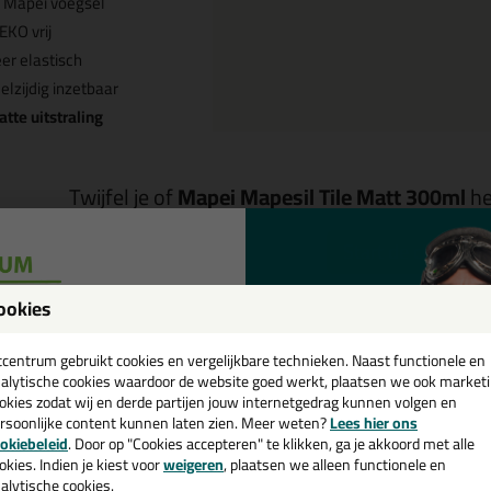
j Mapei voegsel
KO vrij
er elastisch
elzijdig inzetbaar
tte uitstraling
Twijfel je of
Mapei Mapesil Tile Matt 300ml
he
Start de check
ookies
een
Omschrijving
Specificaties
cadeau 💚
tcentrum gebruikt cookies en vergelijkbare technieken. Naast functionele en
alytische cookies waardoor de website goed werkt, plaatsen we ook market
apei Mapesil Tile Matt 300ml in 
okies zodat wij en derde partijen jouw internetgedrag kunnen volgen en
rsoonlijke content kunnen laten zien. Meer weten?
Lees hier ons
e nieuwsbrief en ontvang een
okiebeleid
. Door op "Cookies accepteren" te klikken, ga je akkoord met alle
k je Mapei Mapesil Tile Matt 300ml in een specifieke kleur? Gevonden! 
v. €35,-
bij je eerste bestelling!
okies. Indien je kiest voor
weigeren
, plaatsen we alleen functionele en
 Jasmijn is te gebruiken voor verschillende toepassingen. Een professi
alytische cookies.