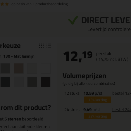
op basis van
1 productbeoordeling
DIRECT LEV
Levertijd controleren
r
keuze
12,
19
per stuk
n:
130 - Mat Jasmijn
(
14,
75
incl. BTW )
Volumeprijzen
(geldig bij alle kleurcombinaties)
12
stuks
10,59
p/st
bestel 12
13%
korting
rom dit product?
24
stuks
9,49
p/st
bestel 24
22%
korting
et
5 sterren
beoordeeld
rfect aansluitende kleuren