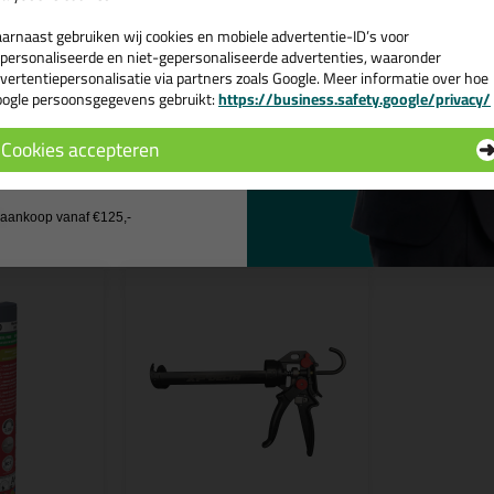
ruiken is. Bestel de Mapei Mapesil Tile Matt 300ml in de kleur 130 - 
teld = morgen in huis.
arnaast gebruiken wij cookies en mobiele advertentie-ID’s voor
personaliseerde en niet-gepersonaliseerde advertenties, waaronder
 je meer weten over de toepassing en kenmerken van dit product?
Lees 
vertentiepersonalisatie via partners zoals Google. Meer informatie over hoe
ogle persoonsgegevens gebruikt:
https://business.safety.google/privacy/
 de actiecode ›
Cookies accepteren
 wil geen cadeau
n
j aankoop vanaf €125,-