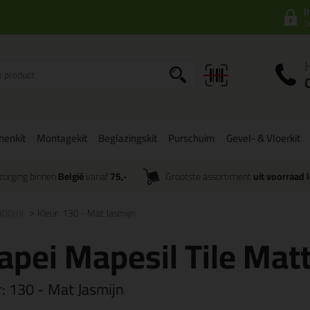
I
a
onenkit
Montagekit
Beglazingskit
Purschuim
Gevel- & Vloerkit
zorging binnen
België
vanaf
75,-
Grootste assortiment
uit voorraad 
 300ml
Kleur: 130 - Mat Jasmijn
pei Mapesil Tile Mat
r:
130 - Mat Jasmijn