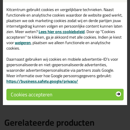
Omschrijving
Specificaties
Reviews (1)
Kitcentrum gebruikt cookies en vergelijkbare technieken. Naast
functionele en analytische cookies waardoor de website goed werkt,
Mapei Mapesil Tile Matt
plaatsen we ook marketing cookies zodat wij en derde partijen jouw
300ml in 113 - Mat Cement
internetgedrag kunnen volgen en persoonlijke content kunnen laten
Grijs
zien. Meer weten?
Lees hier ons cookiebeleid
. Door op "Cookies
accepteren" te klikken, ga je akkoord met alle cookies. Indien je kiest
voor
weigeren
, plaatsen we alleen functionele en analytische
Zoek je Mapei Mapesil Tile Matt 300ml in een specifieke kleur?
cookies.
Gevonden! Deze Mapei Mapesil Tile Matt 300ml in de kleur 113 -
Mat Cement Grijs is te gebruiken voor verschillende
toepassingen. Een professioneel en hoogwaardig product welke
Daarnaast gebruiken wij cookies en mobiele advertentie-ID’s voor
makkelijk te gebruiken is. Bestel de Mapei Mapesil Tile Matt
gepersonaliseerde en niet-gepersonaliseerde advertenties,
300ml in de kleur 113 - Mat Cement Grijs vandaag nog! Op
waaronder advertentiepersonalisatie via partners zoals Google.
voorraad en op werkdagen besteld = morgen in huis.
Meer informatie over hoe Google persoonsgegevens gebruikt:
https://business.safety.google/privacy/
Wil je meer weten over de toepassing en kenmerken van dit
product?
Lees alles over dit product >
Cookies accepteren
Gerelateerde producten