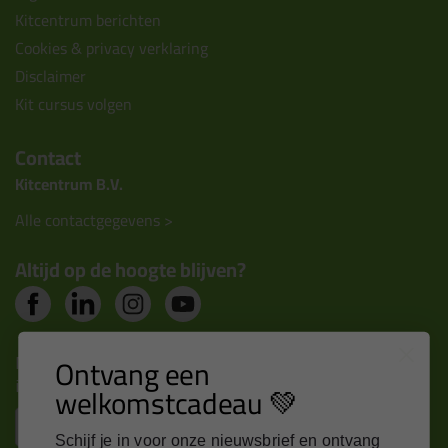
Kitcentrum berichten
Cookies & privacy verklaring
Disclaimer
Kit cursus volgen
Contact
Kitcentrum B.V.
Alle contactgegevens >
Altijd op de hoogte blijven?
Nieuws, tips en exclusieve deals rechtstreeks in je
Ontvang een
inbox
welkomstcadeau 💚
Email
Schijf je in voor onze nieuwsbrief en ontvang