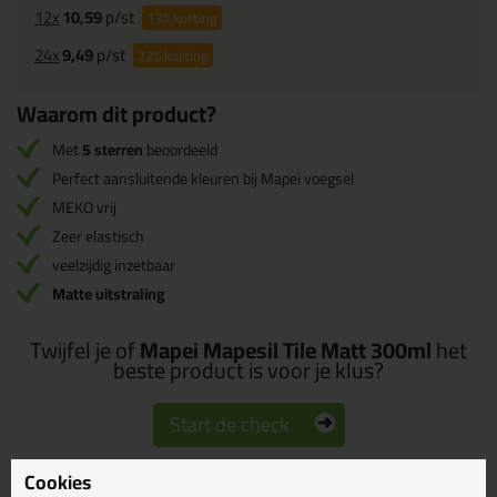
12x
10,59
p/st
13%
korting
24x
9,49
p/st
22%
korting
Waarom dit product?
Met
5 sterren
beoordeeld
Perfect aansluitende kleuren bij Mapei voegsel
MEKO vrij
Zeer elastisch
veelzijdig inzetbaar
Matte uitstraling
Twijfel je of
Mapei Mapesil Tile Matt 300ml
het
beste product is voor je klus?
Start de check
Cookies