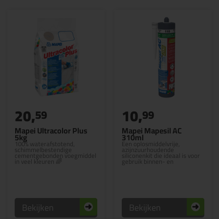
20,
10,
59
99
Mapei Ultracolor Plus
Mapei Mapesil AC
5kg
310ml
100% waterafstotend,
Een oplosmiddelvrije,
schimmelbestendige
azijnzuurhoudende
cementgebonden voegmiddel
siliconenkit die ideaal is voor
in veel kleuren 🌈
gebruik binnen- en
buitenshuis
Bekijken
Bekijken