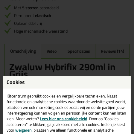
Met
5 sterren
beoordeeld
Permanent
elastisch
Oplosmiddel vrij
Hoge mechanische weerstand
Omschrijving
Video
Specificaties
Reviews (14)
Zwaluw Hybrifix 290ml in
Grijs
Cookies
Zoek je kit in een specifieke kleur? Gevonden! Deze lijmkit Zwaluw
Hybrifix 290ml in de kleur Grijs is te gebruiken voor verschillende
toepassingen. Een duurzame en veelzijdige kit welke makkelijk te
Kitcentrum gebruikt cookies en vergelijkbare technieken. Naast
verwerken is. Perfect als je een bijpassende kleur zoekt met
functionele en analytische cookies waardoor de website goed werkt,
gegarandeerd een topresultaat. Bestel de Zwaluw Hybrifix 290ml
plaatsen we ook marketing cookies zodat wij en derde partijen jouw
in kleur Grijs vandaag nog! Op voorraad en op werkdagen besteld
internetgedrag kunnen volgen en persoonlijke content kunnen laten
= morgen in huis.
zien. Meer weten?
Lees hier ons cookiebeleid
. Door op "Cookies
accepteren" te klikken, ga je akkoord met alle cookies. Indien je kiest
Wil je meer weten over de toepassing en kenmerken van dit
voor
weigeren
, plaatsen we alleen functionele en analytische
product?
Lees alles over dit product >