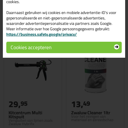
cookies.
Daarnaast gebruiken wij cookies en mobiele advertentie-ID’s voor
gepersonaliseerde en niet-gepersonaliseerde advertenties,
waaronder advertentiepersonalisatie via partners zoals Google.
Gerelateerde producten
Meer informatie over hoe Google persoonsgegevens gebruikt:
https://business.safety.google/privacy/
Cookies accepteren
29,
13,
95
49
Kitcentrum Multi
Zwaluw Cleaner 1ltr
Kitspuit
Voor het reinigen van
materiaal en gereedschap
Verspuiten van lijmen zoals
Zwaluw Hybrifix