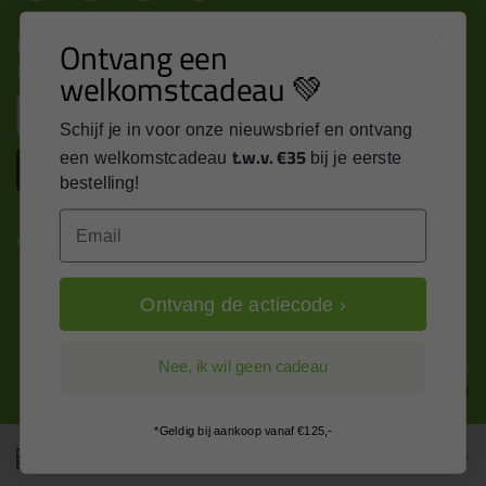
Nieuws, tips en exclusieve deals rechtstreeks in je
Ontvang een
inbox
welkomstcadeau 💚
Email
Schijf je in voor onze nieuwsbrief en ontvang
t.w.v. €35
een welkomstcadeau
bij je eerste
Inschrijven
bestelling!
Email
Kitcentrum is trots op:
Ontvang de actiecode ›
Alle prijzen zijn in EURO en excl. 21% BTW
Nee, ik wil geen cadeau
wijzig naar incl. BTW
*Geldig bij aankoop vanaf €125,-