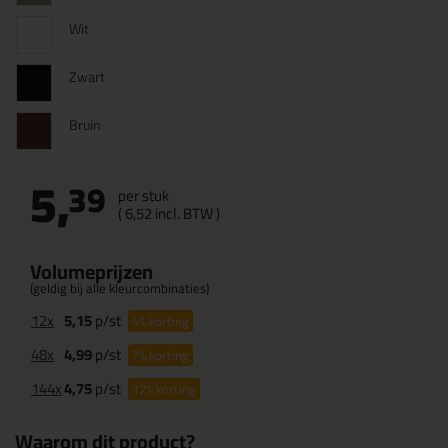
Wit
Zwart
Bruin
5,
39
per stuk
(
6,
52
incl. BTW )
Volumeprijzen
(geldig bij alle kleurcombinaties)
12x
5,15
p/st
4%
korting
48x
4,99
p/st
7%
korting
144x
4,75
p/st
12%
korting
Waarom dit product?