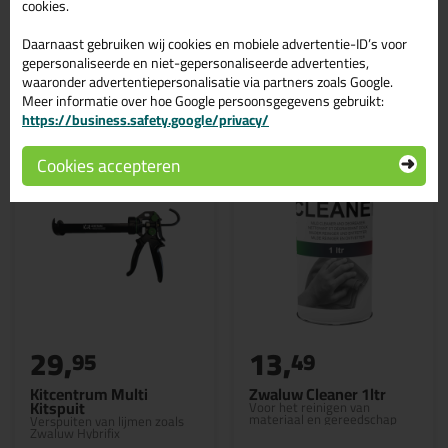
cookies.
Daarnaast gebruiken wij cookies en mobiele advertentie-ID’s voor
gepersonaliseerde en niet-gepersonaliseerde advertenties,
waaronder advertentiepersonalisatie via partners zoals Google.
Gerelateerde producten
Meer informatie over hoe Google persoonsgegevens gebruikt:
https://business.safety.google/privacy/
Cookies accepteren
29,
13,
95
49
Kitcentrum Multi
Zwaluw Cleaner 1ltr
Kitspuit
Voor het reinigen van
materiaal en gereedschap
Verspuiten van lijmen zoals
Zwaluw Hybrifix