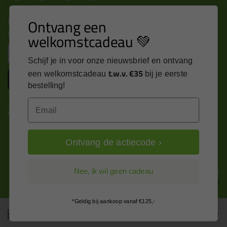
Nieuws, tips en exclusieve deals rechtstreeks in je
Ontvang een
inbox
welkomstcadeau 💚
Email
Schijf je in voor onze nieuwsbrief en ontvang
t.w.v. €35
een welkomstcadeau
bij je eerste
Inschrijven
bestelling!
Email
Kitcentrum is trots op:
Ontvang de actiecode ›
Alle prijzen zijn in EURO en excl. 21% BTW
Nee, ik wil geen cadeau
wijzig naar incl. BTW
*Geldig bij aankoop vanaf €125,-