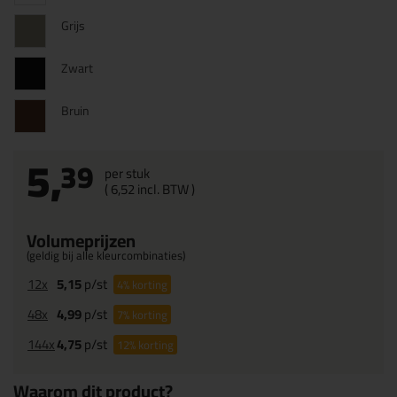
Grijs
Zwart
Bruin
5,
39
per stuk
(
6,
52
incl. BTW )
Volumeprijzen
(geldig bij alle kleurcombinaties)
12x
5,15
p/st
4%
korting
48x
4,99
p/st
7%
korting
144x
4,75
p/st
12%
korting
Waarom dit product?