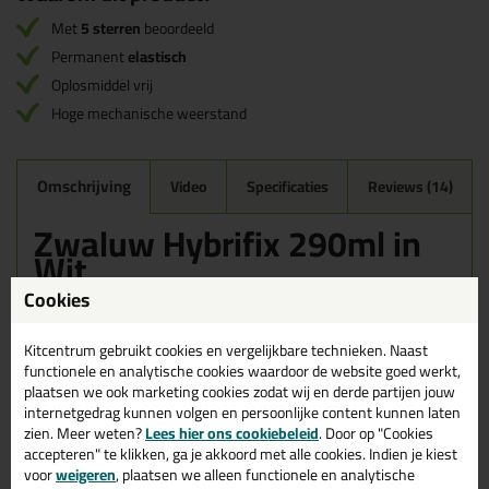
Met
5 sterren
beoordeeld
Permanent
elastisch
Oplosmiddel vrij
Hoge mechanische weerstand
Omschrijving
Video
Specificaties
Reviews (14)
Zwaluw Hybrifix 290ml in
Wit
Cookies
Zoek je kit in een specifieke kleur? Gevonden! Deze lijmkit Zwaluw
Hybrifix 290ml in de kleur Wit is te gebruiken voor verschillende
toepassingen. Een duurzame en veelzijdige kit welke makkelijk te
Kitcentrum gebruikt cookies en vergelijkbare technieken. Naast
verwerken is. Perfect als je een bijpassende kleur zoekt met
functionele en analytische cookies waardoor de website goed werkt,
gegarandeerd een topresultaat. Bestel de Zwaluw Hybrifix 290ml
plaatsen we ook marketing cookies zodat wij en derde partijen jouw
in kleur Wit vandaag nog! Op voorraad en op werkdagen besteld =
internetgedrag kunnen volgen en persoonlijke content kunnen laten
morgen in huis.
zien. Meer weten?
Lees hier ons cookiebeleid
. Door op "Cookies
accepteren" te klikken, ga je akkoord met alle cookies. Indien je kiest
Wil je meer weten over de toepassing en kenmerken van dit
voor
weigeren
, plaatsen we alleen functionele en analytische
product?
Lees alles over dit product >