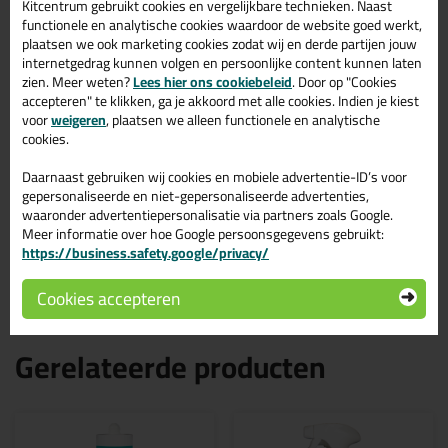
Kitcentrum gebruikt cookies en vergelijkbare technieken. Naast
topresultaat. Bestel de Zwaluw Silicone BB + sanitary 310ml in
functionele en analytische cookies waardoor de website goed werkt,
kleur Transparant grijs vandaag nog! Op voorraad en op
plaatsen we ook marketing cookies zodat wij en derde partijen jouw
werkdagen besteld = morgen in huis.
internetgedrag kunnen volgen en persoonlijke content kunnen laten
zien. Meer weten?
Lees hier ons cookiebeleid
. Door op "Cookies
Wil je meer weten over de toepassing en kenmerken van dit
accepteren" te klikken, ga je akkoord met alle cookies. Indien je kiest
product?
Lees alles over dit product >
voor
weigeren
, plaatsen we alleen functionele en analytische
cookies.
Tips & tricks voor Zwaluw Silicone
Daarnaast gebruiken wij cookies en mobiele advertentie-ID’s voor
BB + sanitary 310ml
gepersonaliseerde en niet-gepersonaliseerde advertenties,
In de volgende blogs wordt dit product gebruikt:
waaronder advertentiepersonalisatie via partners zoals Google.
Heb ik een primer nodig voor mijn Zwaluw of Den Braven
Meer informatie over hoe Google persoonsgegevens gebruikt:
kit?
https://business.safety.google/privacy/
Zuurvrije siliconenkit, wat is dat?
Cookies accepteren
Gerelateerde producten