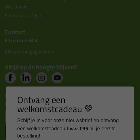
Disclaimer
Kit cursus volgen
Contact
Kitcentrum B.V.
Alle contactgegevens >
Altijd op de hoogte blijven?
Nieuws, tips en exclusieve deals rechtstreeks in je
Ontvang een
inbox
welkomstcadeau 💚
Email
Schijf je in voor onze nieuwsbrief en ontvang
t.w.v. €35
een welkomstcadeau
bij je eerste
Inschrijven
bestelling!