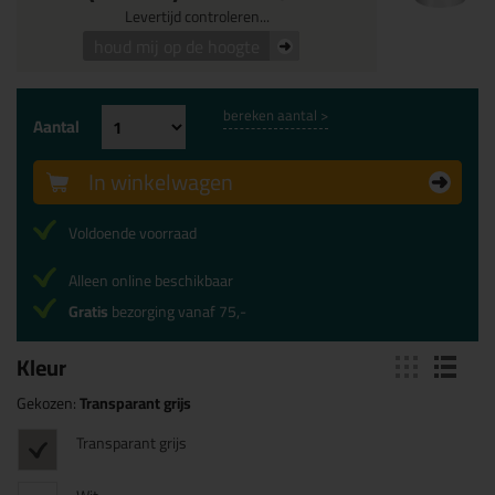
Levertijd controleren...
houd mij op de hoogte
bereken aantal >
Aantal
In winkelwagen
Voldoende voorraad
Alleen online beschikbaar
Gratis
bezorging vanaf 75,-
Kleur
Gekozen:
Transparant grijs
Transparant grijs