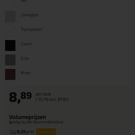
Wit
Zilvergrijs
Transparant
Zwart
Grijs
Bruin
8,
89
per stuk
(
10,
76
incl. BTW )
Volumeprijzen
(geldig bij alle kleurcombinaties)
12x
8,29
p/st
7%
korting