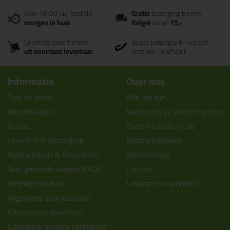
Voor 16:00 uur besteld
Gratis
bezorging binnen
morgen in huis
België
vanaf
75,-
Grootste assortiment
Bpost pakjespunt: kies zelf
uit voorraad leverbaar
wanneer je afhaalt
Informatie
Over ons
Tips en tricks
Wie wij zijn?
Keuzehulpen
Vacatures bij kitcentrum.be
Acties
Over Kitcentrum.be
Levertijd & Bezorging
Maatschappelijk
Retourneren & Annuleren
Winkelmand
Veel gestelde vragen (FAQ)
Contact
Bestelprocedure
Leverancier worden?
Algemene voorwaarden
Kitcentrum berichten
Cookies & privacy verklaring