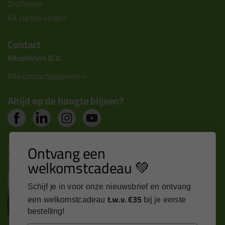
Disclaimer
Kit cursus volgen
Contact
Kitcentrum B.V.
Alle contactgegevens >
Altijd op de hoogte blijven?
Nieuws, tips en exclusieve deals rechtstreeks in je
Ontvang een
inbox
welkomstcadeau 💚
Email
Schijf je in voor onze nieuwsbrief en ontvang
t.w.v. €35
een welkomstcadeau
bij je eerste
Inschrijven
bestelling!