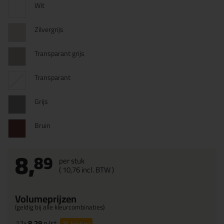
Wit
Zilvergrijs
Transparant grijs
Transparant
Grijs
Bruin
8,
89
per stuk
(
10,
76
incl. BTW )
Volumeprijzen
(geldig bij alle kleurcombinaties)
12x
8,29
p/st
7%
korting