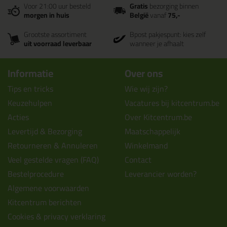
Voor 21:00 uur besteld
Gratis
bezorging binnen
morgen in huis
België
vanaf
75,-
Grootste assortiment
Bpost pakjespunt: kies zelf
uit voorraad leverbaar
wanneer je afhaalt
Informatie
Over ons
Tips en tricks
Wie wij zijn?
Keuzehulpen
Vacatures bij kitcentrum.be
Acties
Over Kitcentrum.be
Levertijd & Bezorging
Maatschappelijk
Retourneren & Annuleren
Winkelmand
Veel gestelde vragen (FAQ)
Contact
Bestelprocedure
Leverancier worden?
Algemene voorwaarden
Kitcentrum berichten
Cookies & privacy verklaring