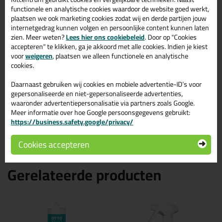
Bestel de Zwaluw Silicone BB + sanitary 310ml in kleur Zwart
functionele en analytische cookies waardoor de website goed werkt,
vandaag nog! Op voorraad en op werkdagen besteld = morgen in
plaatsen we ook marketing cookies zodat wij en derde partijen jouw
huis.
internetgedrag kunnen volgen en persoonlijke content kunnen laten
zien. Meer weten?
Lees hier ons cookiebeleid
. Door op "Cookies
Wil je meer weten over de toepassing en kenmerken van dit
accepteren" te klikken, ga je akkoord met alle cookies. Indien je kiest
product?
Lees alles over dit product >
voor
weigeren
, plaatsen we alleen functionele en analytische
Tips & tricks voor Zwaluw Silicone
cookies.
BB + sanitary 310ml
Daarnaast gebruiken wij cookies en mobiele advertentie-ID’s voor
gepersonaliseerde en niet-gepersonaliseerde advertenties,
In de volgende blogs wordt dit product gebruikt:
waaronder advertentiepersonalisatie via partners zoals Google.
Heb ik een primer nodig voor mijn Zwaluw of Den Braven
Meer informatie over hoe Google persoonsgegevens gebruikt:
kit?
https://business.safety.google/privacy/
Zuurvrije siliconenkit, wat is dat?
Cookies accepteren
Gerelateerde producten