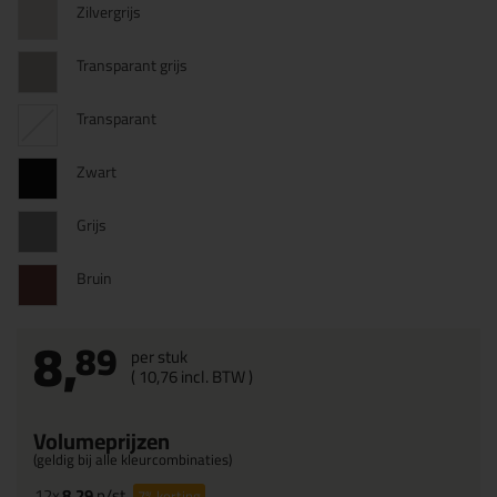
Zilvergrijs
Transparant grijs
Transparant
Zwart
Grijs
Bruin
8,
89
per stuk
(
10,
76
incl. BTW )
Volumeprijzen
(geldig bij alle kleurcombinaties)
12x
8,29
p/st
7%
korting