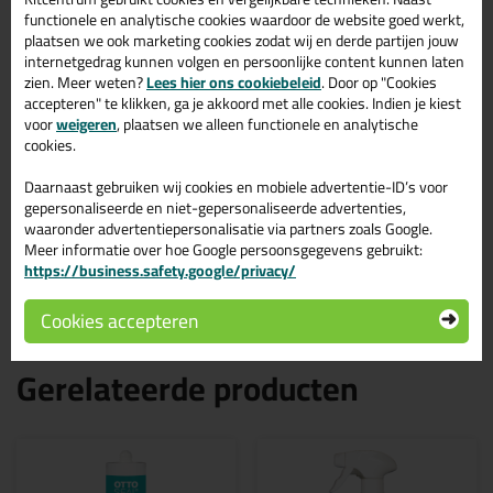
Bestel de Zwaluw Silicone BB + sanitary 310ml in kleur Wit
functionele en analytische cookies waardoor de website goed werkt,
vandaag nog! Op voorraad en op werkdagen besteld = morgen in
plaatsen we ook marketing cookies zodat wij en derde partijen jouw
huis.
internetgedrag kunnen volgen en persoonlijke content kunnen laten
zien. Meer weten?
Lees hier ons cookiebeleid
. Door op "Cookies
Wil je meer weten over de toepassing en kenmerken van dit
accepteren" te klikken, ga je akkoord met alle cookies. Indien je kiest
product?
Lees alles over dit product >
voor
weigeren
, plaatsen we alleen functionele en analytische
Tips & tricks voor Zwaluw Silicone
cookies.
BB + sanitary 310ml
Daarnaast gebruiken wij cookies en mobiele advertentie-ID’s voor
gepersonaliseerde en niet-gepersonaliseerde advertenties,
In de volgende blogs wordt dit product gebruikt:
waaronder advertentiepersonalisatie via partners zoals Google.
Heb ik een primer nodig voor mijn Zwaluw of Den Braven
Meer informatie over hoe Google persoonsgegevens gebruikt:
kit?
https://business.safety.google/privacy/
Zuurvrije siliconenkit, wat is dat?
Cookies accepteren
Gerelateerde producten