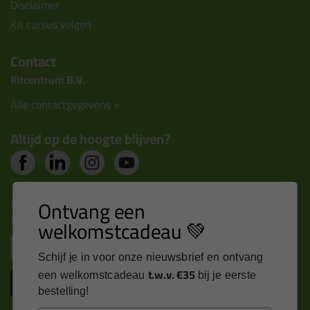
Disclaimer
Kit cursus volgen
Contact
Kitcentrum B.V.
Alle contactgegevens >
Altijd op de hoogte blijven?
Nieuws, tips en exclusieve deals rechtstreeks in je
Ontvang een
inbox
welkomstcadeau 💚
Email
Schijf je in voor onze nieuwsbrief en ontvang
t.w.v. €35
een welkomstcadeau
bij je eerste
Inschrijven
bestelling!