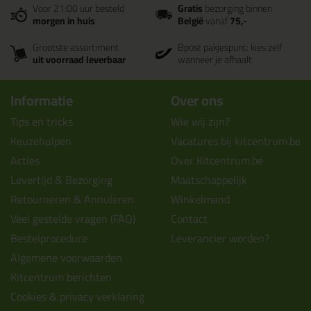
Voor 21:00 uur besteld
Gratis
bezorging binnen
morgen in huis
België
vanaf
75,-
Grootste assortiment
Bpost pakjespunt: kies zelf
uit voorraad leverbaar
wanneer je afhaalt
Informatie
Over ons
Tips en tricks
Wie wij zijn?
Keuzehulpen
Vacatures bij kitcentrum.be
Acties
Over Kitcentrum.be
Levertijd & Bezorging
Maatschappelijk
Retourneren & Annuleren
Winkelmand
Veel gestelde vragen (FAQ)
Contact
Bestelprocedure
Leverancier worden?
Algemene voorwaarden
Kitcentrum berichten
Cookies & privacy verklaring