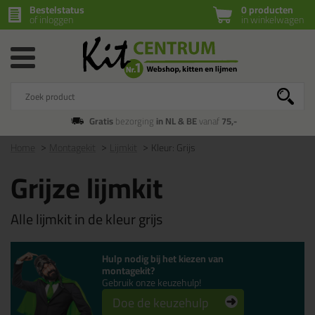
Bestelstatus
0 producten
of inloggen
in winkelwagen
Gratis
bezorging
in NL & BE
vanaf
75,-
Home
Montagekit
Lijmkit
Kleur: Grijs
Grijze lijmkit
Alle lijmkit in de kleur grijs
Hulp nodig bij het kiezen van
montagekit?
Gebruik onze keuzehulp!
Doe de keuzehulp