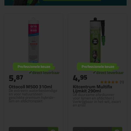
Professionele keuze
Professionele keuze
5,
4,
87
95
(1)
Ottocoll M500 310ml
Kitcentrum Multifix
Lijmkit 290ml
De extreem waterbestendige
en voor natuursteen
Dé duurzame alleskunner
geschikte premium hybride-
voor lijmen en afdichten |
lijm en afdichtingskit
Verkrijgbaar in het wit, zwart
en grijs!