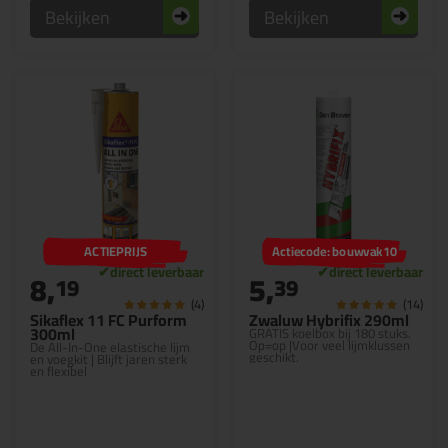
Bekijken
Bekijken
ACTIEPRIJS
Actiecode: bouwvak10
8,
5,
19
39
(4)
(14)
Sikaflex 11 FC Purform
Zwaluw Hybrifix 290ml
300ml
GRATIS koelbox bij 180 stuks.
Op=op |Voor veel lijmklussen
De All-In-One elastische lijm
geschikt.
en voegkit | Blijft jaren sterk
en flexibel