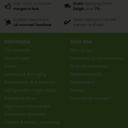
Voor 16:00 uur besteld
Gratis
bezorging binnen
morgen in huis
België
vanaf
75,-
Grootste assortiment
Bpost pakjespunt: kies zelf
uit voorraad leverbaar
wanneer je afhaalt
Informatie
Over ons
Tips en tricks
Wie wij zijn?
Keuzehulpen
Vacatures bij kitcentrum.be
Acties
Over Kitcentrum.be
Levertijd & Bezorging
Maatschappelijk
Retourneren & Annuleren
Winkelmand
Veel gestelde vragen (FAQ)
Contact
Bestelprocedure
Leverancier worden?
Algemene voorwaarden
Kitcentrum berichten
Cookies & privacy verklaring