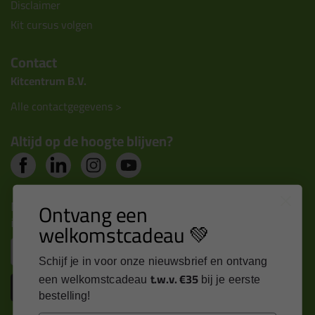
Disclaimer
Kit cursus volgen
Contact
Kitcentrum B.V.
Alle contactgegevens >
Altijd op de hoogte blijven?
Nieuws, tips en exclusieve deals rechtstreeks in je
Ontvang een
inbox
welkomstcadeau 💚
Email
Schijf je in voor onze nieuwsbrief en ontvang
t.w.v. €35
een welkomstcadeau
bij je eerste
Inschrijven
bestelling!