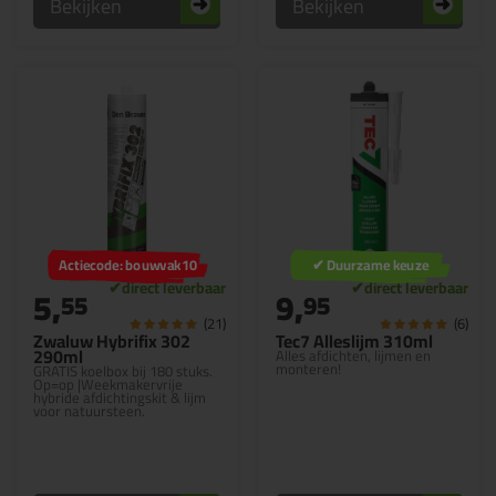
Bekijken
Bekijken
Actiecode: bouwvak10
✔ Duurzame keuze
5,
9,
55
95
(21)
(6)
Zwaluw Hybrifix 302
Tec7 Alleslijm 310ml
290ml
Alles afdichten, lijmen en
monteren!
GRATIS koelbox bij 180 stuks.
Op=op |Weekmakervrije
hybride afdichtingskit & lijm
voor natuursteen.