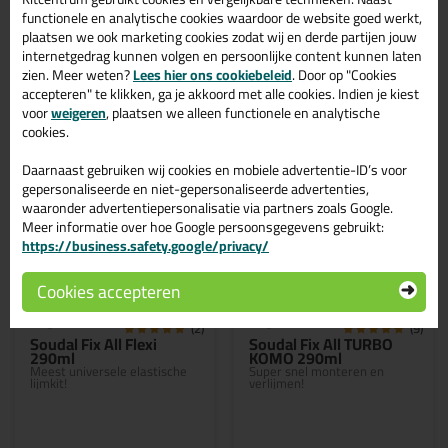
functionele en analytische cookies waardoor de website goed werkt,
plaatsen we ook marketing cookies zodat wij en derde partijen jouw
Bekijken
Bekijken
internetgedrag kunnen volgen en persoonlijke content kunnen laten
zien. Meer weten?
Lees hier ons cookiebeleid
. Door op "Cookies
accepteren" te klikken, ga je akkoord met alle cookies. Indien je kiest
voor
weigeren
, plaatsen we alleen functionele en analytische
cookies.
Daarnaast gebruiken wij cookies en mobiele advertentie-ID’s voor
gepersonaliseerde en niet-gepersonaliseerde advertenties,
waaronder advertentiepersonalisatie via partners zoals Google.
Meer informatie over hoe Google persoonsgegevens gebruikt:
https://business.safety.google/privacy/
Actiecode: bouwvak10
Actiecode: bouwvak10
Cookies accepteren
7,
7,
09
69
(2)
(9)
Soudal Fix All Flexi
Soudal Fix All TURBO
290ml
KOMO 290ml
Meest universele elastische
Super snel monteren en
lijmkit!
verlijmen!