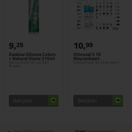
9,
10,
25
99
Zwaluw Silicone Colors
Ottoseal S 70
+ Natural Stone 310ml
Kleurenkaart
Natuursteen kit van Den
Opzoek naar de juiste kleur?
Braven
Bekijken
Bekijken
Voor 16:00 uur besteld
Gratis
bezorging binnen