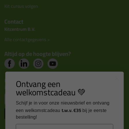
Kit cursus volgen
Contact
Kitcentrum B.V.
Alle contactgegevens >
Altijd op de hoogte blijven?
Nieuws, tips en exclusieve deals rechtstreeks in je
Ontvang een
inbox
welkomstcadeau 💚
Email
Schijf je in voor onze nieuwsbrief en ontvang
t.w.v. €35
een welkomstcadeau
bij je eerste
Inschrijven
bestelling!
Email