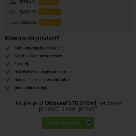
20x
8,75
p/st
7%
korting
40x
8,45
p/st
11%
korting
120x
7,99
p/st
15%
korting
Waarom dit product?
Met
5 sterren
beoordeeld
Geschikt voor
natuursteen
Zuurvrij
Ook
Matte
en
structuur
kleuren
Ook geschikt voor
zwembaden
Geen vlekvorming
Twijfel je of
Ottoseal S70 310ml
het beste
product is voor je klus?
Start de check