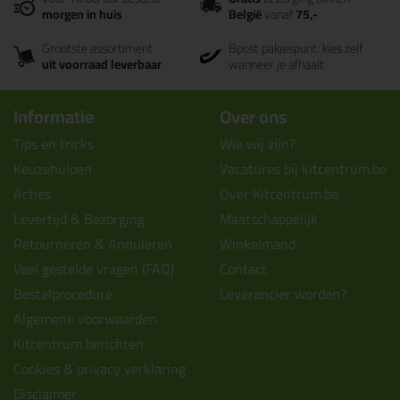
morgen in huis
België
vanaf
75,-
Grootste assortiment
Bpost pakjespunt: kies zelf
uit voorraad leverbaar
wanneer je afhaalt
Informatie
Over ons
Tips en tricks
Wie wij zijn?
Keuzehulpen
Vacatures bij kitcentrum.be
Acties
Over Kitcentrum.be
Levertijd & Bezorging
Maatschappelijk
Retourneren & Annuleren
Winkelmand
Veel gestelde vragen (FAQ)
Contact
Bestelprocedure
Leverancier worden?
Algemene voorwaarden
Kitcentrum berichten
Cookies & privacy verklaring
Disclaimer