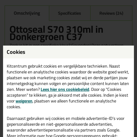
Omschrijving
Specificaties
Reviews (24)
Ottoseal S70 310ml in
Donkergroen C37
Zoek je kit in een specifieke kleur? Gevonden! Deze natuursteen
Cookies
kit Ottoseal S70 310ml in de kleur Donkergroen C37 is te
gebruiken voor verschillende toepassingen. Een duurzame en
veelzijdige kit welke makkelijk te verwerken is. Perfect als je een
Kitcentrum gebruikt cookies en vergelijkbare technieken. Naast
bijpassende kleur zoekt met gegarandeerd een topresultaat.
functionele en analytische cookies waardoor de website goed werkt,
Bestel de Ottoseal S70 310ml in kleur Donkergroen C37 vandaag
plaatsen we ook marketing cookies zodat wij en derde partijen jouw
nog! Op voorraad en op werkdagen besteld = morgen in huis.
internetgedrag kunnen volgen en persoonlijke content kunnen laten
zien. Meer weten?
Lees hier ons cookiebeleid
. Door op "Cookies
Wil je meer weten over de toepassing en kenmerken van dit
accepteren" te klikken, ga je akkoord met alle cookies. Indien je kiest
product?
Lees alles over dit product >
voor
weigeren
, plaatsen we alleen functionele en analytische
cookies.
Tips & tricks voor Ottoseal S70
310ml
Daarnaast gebruiken wij cookies en mobiele advertentie-ID’s voor
gepersonaliseerde en niet-gepersonaliseerde advertenties,
In de volgende blogs wordt dit product gebruikt:
waaronder advertentiepersonalisatie via partners zoals Google.
Bad kitten, zo doe je dat!
Meer informatie over hoe Google persoonsgegevens gebruikt: