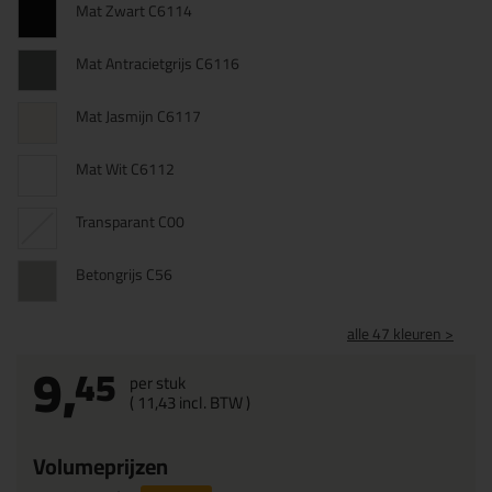
Mat Zwart C6114
Mat Antracietgrijs C6116
Mat Jasmijn C6117
Mat Wit C6112
Transparant C00
Betongrijs C56
alle 47 kleuren >
9,
45
per stuk
(
11,
43
incl. BTW )
Volumeprijzen