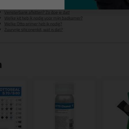
Tegels kitten? Zo doe je dat!
Toilet kitten, zo doe je dat!
Vensterbank afkitten? Zo doe je dat!
Welke kit heb ik nodig voor mijn badkamer?
Welke Otto primer heb ik nodig?
Zuurvrije siliconenkit, wat is dat?
n