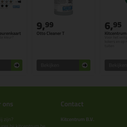
9,
6,
99
95
leurenkaart
Otto Cleaner T
Kitcentrum
te kleur?
Voor het veil
kokers en op 
tuiten
Bekijken
Bekijke
 ons
Contact
j zijn?
Kitcentrum B.V.
res bij kitcentrum.be