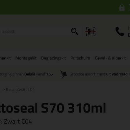
I
a
onenkit
Montagekit
Beglazingskit
Purschuim
Gevel- & Vloerkit
zorging binnen
België
vanaf
75,-
Grootste assortiment
uit voorraad 
l
Kleur: Zwart C04
toseal S70 310ml
r:
Zwart C04