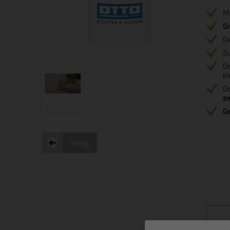
M
Gr
Ge
Zu
O
kl
Oo
z
G
Terug