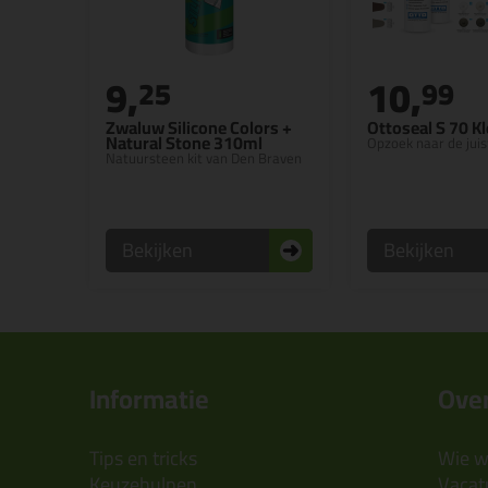
9,
10,
25
99
Zwaluw Silicone Colors +
Ottoseal S 70 K
Natural Stone 310ml
Opzoek naar de juis
Natuursteen kit van Den Braven
Bekijken
Bekijken
Informatie
Over
Tips en tricks
Wie wi
Keuzehulpen
Vacatu