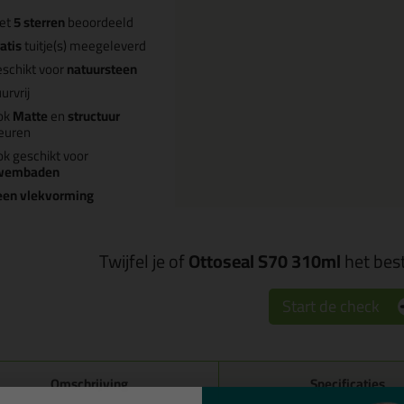
et
5 sterren
beoordeeld
atis
tuitje(s) meegeleverd
schikt voor
natuursteen
urvrij
ok
Matte
en
structuur
euren
k geschikt voor
wembaden
een vlekvorming
Twijfel je of
Ottoseal S70 310ml
het best
Start de check
Omschrijving
Specificaties