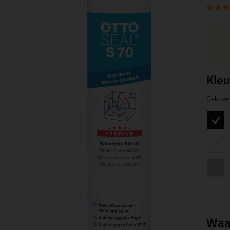
Kleu
Gekoze
Waa