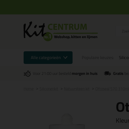
Alle categorieën
Populaire keuzes:
Silic
Voor 21:00 uur besteld
morgen in huis
Gratis
be
Home
Siliconenkit
Natuursteen kit
Ottoseal S70 310m
Ot
Kleu