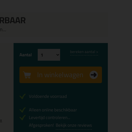
ERBAAR
...
bereken aantal >
Aantal
In winkelwagen
Voldoende voorraad
Alleen online beschikbaar
Levertijd controleren...
0x
Afgesproken!
Bekijk onze reviews