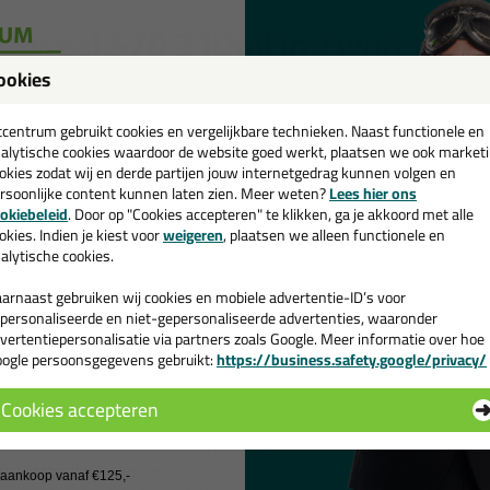
ttoseal S70 310ml in Zwart C04
ookies
k je kit in een specifieke kleur? Gevonden! Deze natuursteen kit Ottosea
een
schillende toepassingen. Een duurzame en veelzijdige kit welke makkelijk
kt met gegarandeerd een topresultaat. Bestel de Ottoseal S70 310ml i
cadeau 💚
tcentrum gebruikt cookies en vergelijkbare technieken. Naast functionele en
kdagen besteld = morgen in huis.
alytische cookies waardoor de website goed werkt, plaatsen we ook market
okies zodat wij en derde partijen jouw internetgedrag kunnen volgen en
 je meer weten over de toepassing en kenmerken van dit product?
Lees 
rsoonlijke content kunnen laten zien. Meer weten?
Lees hier ons
e nieuwsbrief en ontvang een
okiebeleid
. Door op "Cookies accepteren" te klikken, ga je akkoord met alle
v. €35,-
bij je eerste bestelling!
okies. Indien je kiest voor
weigeren
, plaatsen we alleen functionele en
ps & tricks voor Ottoseal S70 310ml
alytische cookies.
e volgende blogs wordt dit product gebruikt:
Bad kitten, zo doe je dat!
arnaast gebruiken wij cookies en mobiele advertentie-ID’s voor
De badkamer kitten? Lees hier hoe!
personaliseerde en niet-gepersonaliseerde advertenties, waaronder
Douche kitten, zo doe je dat!
vertentiepersonalisatie via partners zoals Google. Meer informatie over hoe
ogle persoonsgegevens gebruikt:
https://business.safety.google/privacy/
Hoe kan je kit verwijderen?
 de actiecode ›
Hoe kies je de juiste kit kleur?
Hoe kit ik een (natuursteen) aanrechtblad af?
Cookies accepteren
Kookplaat afkitten? Hier lees je ons advies
 wil geen cadeau
SPC wandpanelen lijmen, zo doe je dat!
Spiegel lijmen, zo doe je dat!
j aankoop vanaf €125,-