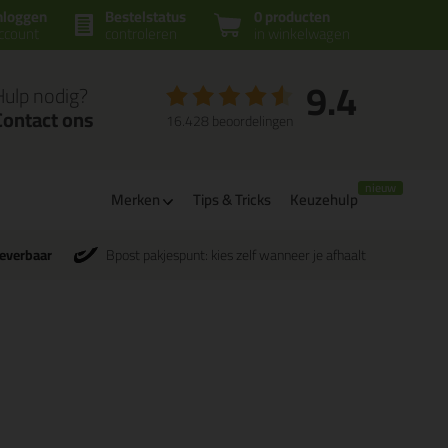
nloggen
Bestelstatus
0 producten
ccount
controleren
in winkelwagen
9.4
Hulp nodig?
Contact ons
16.428 beoordelingen
Merken
Tips & Tricks
Keuzehulp
leverbaar
Bpost pakjespunt: kies zelf wanneer je afhaalt