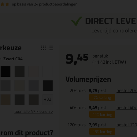
op basis van
24 productbeoordelingen
DIRECT LEV
Levertijd controleren
r
keuze
9,
45
per stuk
n:
Zwart C04
(
11,
43
incl. BTW )
Volumeprijzen
20
stuks
8,75
p/st
bestel 20x
7%
korting
+33
40
stuks
8,45
p/st
bestel 40x
toon
alle 47 kleuren >
11%
korting
120
stuks
7,99
p/st
bestel 12
rom dit product?
15%
korting