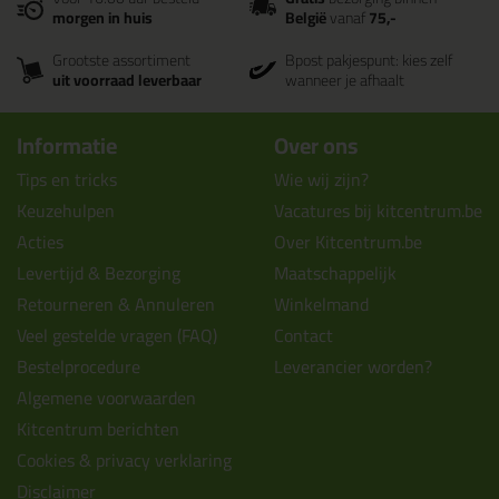
morgen in huis
België
vanaf
75,-
Grootste assortiment
Bpost pakjespunt: kies zelf
uit voorraad leverbaar
wanneer je afhaalt
Informatie
Over ons
Tips en tricks
Wie wij zijn?
Keuzehulpen
Vacatures bij kitcentrum.be
Acties
Over Kitcentrum.be
Levertijd & Bezorging
Maatschappelijk
Retourneren & Annuleren
Winkelmand
Veel gestelde vragen (FAQ)
Contact
Bestelprocedure
Leverancier worden?
Algemene voorwaarden
Kitcentrum berichten
Cookies & privacy verklaring
Disclaimer