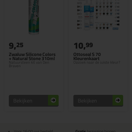
9,
10,
25
99
Zwaluw Silicone Colors
Ottoseal S 70
+ Natural Stone 310ml
Kleurenkaart
Natuursteen kit van Den
Opzoek naar de juiste kleur?
Braven
Bekijken
Bekijken
Voor 16:00 uur besteld
Gratis
bezorging binnen