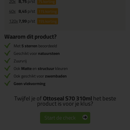
20x
8,75
p/st
7%
korting
40x
8,45
p/st
11%
korting
120x
7,99
p/st
15%
korting
Waarom dit product?
Met
5 sterren
beoordeeld
Geschikt voor
natuursteen
Zuurvrij
Ook
Matte
en
structuur
kleuren
Ook geschikt voor
zwembaden
Geen vlekvorming
Twijfel je of
Ottoseal S70 310ml
het beste
product is voor je klus?
Start de check