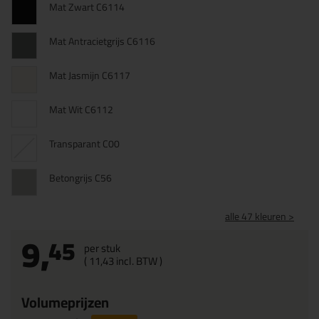
Mat Zwart C6114
Mat Antracietgrijs C6116
Mat Jasmijn C6117
Mat Wit C6112
Transparant C00
Betongrijs C56
alle 47 kleuren >
9,
45
per stuk
(
11,
43
incl. BTW )
Volumeprijzen