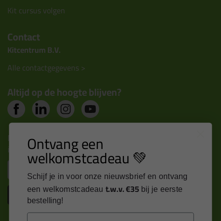
Kit cursus volgen
Contact
Kitcentrum B.V.
Alle contactgegevens >
Altijd op de hoogte blijven?
Nieuws, tips en exclusieve deals rechtstreeks in je
Ontvang een
inbox
welkomstcadeau 💚
Email
Schijf je in voor onze nieuwsbrief en ontvang
t.w.v. €35
een welkomstcadeau
bij je eerste
Inschrijven
bestelling!
Email