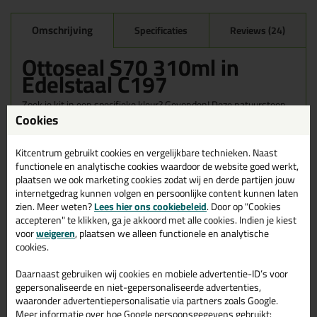
Omschrijving
Specificaties
Reviews (24)
Ottoseal S70 310ml in
Edelstaal C197
Zoek je kit in een specifieke kleur? Gevonden! Deze natuursteen
Cookies
kit Ottoseal S70 310ml in de kleur Edelstaal C197 is te gebruiken
voor verschillende toepassingen. Een duurzame en veelzijdige kit
welke makkelijk te verwerken is. Perfect als je een bijpassende
Kitcentrum gebruikt cookies en vergelijkbare technieken. Naast
kleur zoekt met gegarandeerd een topresultaat. Bestel de
functionele en analytische cookies waardoor de website goed werkt,
Ottoseal S70 310ml in kleur Edelstaal C197 vandaag nog! Op
plaatsen we ook marketing cookies zodat wij en derde partijen jouw
voorraad en op werkdagen besteld = morgen in huis.
internetgedrag kunnen volgen en persoonlijke content kunnen laten
zien. Meer weten?
Lees hier ons cookiebeleid
. Door op "Cookies
Wil je meer weten over de toepassing en kenmerken van dit
accepteren" te klikken, ga je akkoord met alle cookies. Indien je kiest
product?
Lees alles over dit product >
voor
weigeren
, plaatsen we alleen functionele en analytische
cookies.
Tips & tricks voor Ottoseal S70
310ml
Daarnaast gebruiken wij cookies en mobiele advertentie-ID’s voor
gepersonaliseerde en niet-gepersonaliseerde advertenties,
In de volgende blogs wordt dit product gebruikt:
waaronder advertentiepersonalisatie via partners zoals Google.
Bad kitten, zo doe je dat!
Meer informatie over hoe Google persoonsgegevens gebruikt: