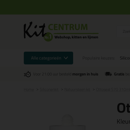
Alle categorieën
Populaire keuzes:
Silic
Voor 21:00 uur besteld
morgen in huis
Gratis
be
Home
Siliconenkit
Natuursteen kit
Ottoseal S70 310m
Ot
Kleu