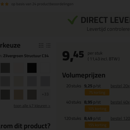
op basis van
24 productbeoordelingen
DIRECT LEV
Levertijd controleren
r
keuze
9,
45
per stuk
n:
Zilvergroen Structuur C34
(
11,
43
incl. BTW )
Volumeprijzen
20
stuks
9,25
p/st
bestel 20x
7%
korting
+33
40
stuks
8,95
p/st
bestel 40x
toon
alle 47 kleuren >
10%
korting
120
stuks
8,49
p/st
bestel 12
rom dit product?
15%
korting