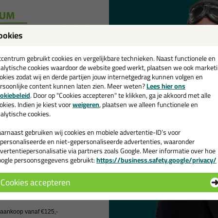
ttoseal S70 310ml in Zilvergroen
ookies
 je kit in een specifieke kleur? Gevonden! Deze natuursteen kit Ottoseal
een
ruiken voor verschillende toepassingen. Een duurzame en veelzijdige kit
passende kleur zoekt met gegarandeerd een topresultaat. Bestel de Otto
cadeau 💚
tcentrum gebruikt cookies en vergelijkbare technieken. Naast functionele en
daag nog! Op voorraad en op werkdagen besteld = morgen in huis.
alytische cookies waardoor de website goed werkt, plaatsen we ook market
okies zodat wij en derde partijen jouw internetgedrag kunnen volgen en
 je meer weten over de toepassing en kenmerken van dit product?
Lees 
rsoonlijke content kunnen laten zien. Meer weten?
Lees hier ons
e nieuwsbrief en ontvang een
okiebeleid
. Door op "Cookies accepteren" te klikken, ga je akkoord met alle
v. €35,-
bij je eerste bestelling!
okies. Indien je kiest voor
weigeren
, plaatsen we alleen functionele en
ps & tricks voor Ottoseal S70 310ml
alytische cookies.
e volgende blogs wordt dit product gebruikt:
Bad kitten, zo doe je dat!
arnaast gebruiken wij cookies en mobiele advertentie-ID’s voor
De badkamer kitten? Lees hier hoe!
personaliseerde en niet-gepersonaliseerde advertenties, waaronder
Douche kitten, zo doe je dat!
vertentiepersonalisatie via partners zoals Google. Meer informatie over hoe
ogle persoonsgegevens gebruikt:
https://business.safety.google/privacy/
Hoe kan je kit verwijderen?
 de actiecode ›
Hoe kies je de juiste kit kleur?
Hoe kit ik een (natuursteen) aanrechtblad af?
Cookies accepteren
Kookplaat afkitten? Hier lees je ons advies
 wil geen cadeau
SPC wandpanelen lijmen, zo doe je dat!
Spiegel lijmen, zo doe je dat!
j aankoop vanaf €125,-