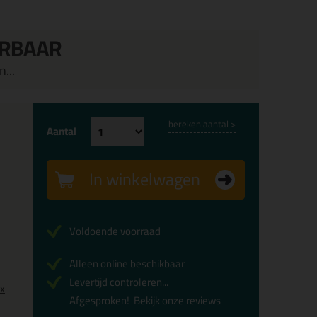
ERBAAR
...
bereken aantal >
Aantal
In winkelwagen
Voldoende voorraad
Alleen online beschikbaar
Levertijd controleren...
0x
Afgesproken!
Bekijk onze reviews