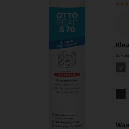
Kleu
Gekoze
Waa