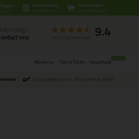
nloggen
Bestelstatus
0 producten
ccount
controleren
in winkelwagen
9.4
Hulp nodig?
Contact ons
16.432 beoordelingen
Merken
Tips & Tricks
Keuzehulp
leverbaar
Bpost pakjespunt: kies zelf wanneer je afhaalt