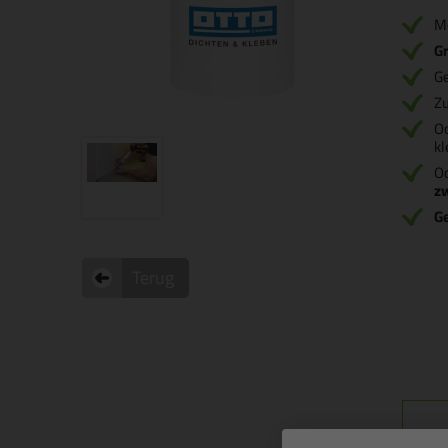
M
Gr
Ge
Zu
O
kl
Oo
z
G
Terug