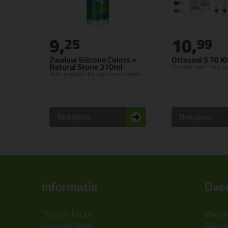
9,
10,
25
99
Zwaluw Silicone Colors +
Ottoseal S 70 K
Natural Stone 310ml
Opzoek naar de juis
Natuursteen kit van Den Braven
Bekijken
Bekijken
Informatie
Over
Tips en tricks
Wie wi
Keuzehulpen
Vacatu