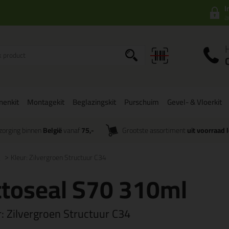
I
a
onenkit
Montagekit
Beglazingskit
Purschuim
Gevel- & Vloerkit
zorging binnen
België
vanaf
75,-
Grootste assortiment
uit voorraad 
l
Kleur: Zilvergroen Structuur C34
toseal S70 310ml
r:
Zilvergroen Structuur C34