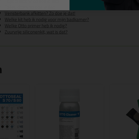
Tegels kitten? Zo doe je dat!
Toilet kitten, zo doe je dat!
Vensterbank afkitten? Zo doe je dat!
Welke kit heb ik nodig voor mijn badkamer?
Welke Otto primer heb ik nodig?
Zuurvrije siliconenkit, wat is dat?
n