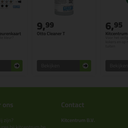
9,
6,
99
95
leurenkaart
Otto Cleaner T
Kitcentrum
te kleur?
Voor het veil
kokers en op 
tuiten
Bekijken
Bekijke
 ons
Contact
j zijn?
Kitcentrum B.V.
res bij kitcentrum.be