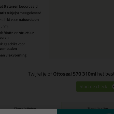
et
5 sterren
beoordeeld
atis
tuitje(s) meegeleverd
schikt voor
natuursteen
urvrij
ok
Matte
en
structuur
euren
k geschikt voor
wembaden
een vlekvorming
Twijfel je of
Ottoseal S70 310ml
het best
Start de check
Omschrijving
Specificaties