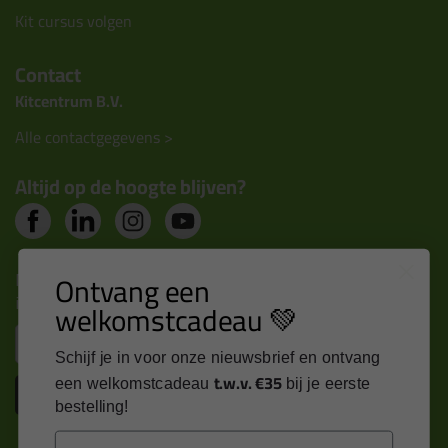
Kit cursus volgen
Contact
Kitcentrum B.V.
Alle contactgegevens >
Altijd op de hoogte blijven?
Nieuws, tips en exclusieve deals rechtstreeks in je
Ontvang een
inbox
welkomstcadeau 💚
Email
Schijf je in voor onze nieuwsbrief en ontvang
t.w.v. €35
een welkomstcadeau
bij je eerste
Inschrijven
bestelling!
Email