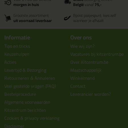
morgen in huis
België
vanaf
75,-
Grootste assortiment
Bpost pakjespunt: kies zelf
uit voorraad leverbaar
wanneer je afhaalt
Informatie
Over ons
Tips en tricks
Wie wij zijn?
Keuzehulpen
Vacatures bij kitcentrum.be
Acties
Over Kitcentrum.be
Levertijd & Bezorging
Maatschappelijk
Retourneren & Annuleren
Winkelmand
Veel gestelde vragen (FAQ)
Contact
Bestelprocedure
Leverancier worden?
Algemene voorwaarden
Kitcentrum berichten
Cookies & privacy verklaring
Disclaimer