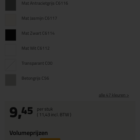
Mat Antracietgrijs C6116
Mat Jasmijn C6117
Mat Zwart C6114
Mat Wit C6112
Transparant C00
Betongrijs C56
alle 47 kleuren >
9,
45
per stuk
(
11,
43
incl. BTW )
Volumeprijzen