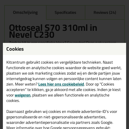
Omschrijving
Specificaties
Reviews (24)
Ottoseal S70 310ml in
Nevel C230
Zoek je kit in een specifieke kleur? Gevonden! Deze natuursteen
Cookies
kit Ottoseal S70 310ml in de kleur Nevel C230 is te gebruiken
voor verschillende toepassingen. Een duurzame en veelzijdige kit
welke makkelijk te verwerken is. Perfect als je een bijpassende
Kitcentrum gebruikt cookies en vergelijkbare technieken. Naast
kleur zoekt met gegarandeerd een topresultaat. Bestel de
functionele en analytische cookies waardoor de website goed werkt,
Ottoseal S70 310ml in kleur Nevel C230 vandaag nog! Op
plaatsen we ook marketing cookies zodat wij en derde partijen jouw
voorraad en op werkdagen besteld = morgen in huis.
internetgedrag kunnen volgen en persoonlijke content kunnen laten
zien. Meer weten?
Lees hier ons cookiebeleid
. Door op "Cookies
Wil je meer weten over de toepassing en kenmerken van dit
accepteren" te klikken, ga je akkoord met alle cookies. Indien je kiest
product?
Lees alles over dit product >
voor
weigeren
, plaatsen we alleen functionele en analytische
cookies.
Tips & tricks voor Ottoseal S70
310ml
Daarnaast gebruiken wij cookies en mobiele advertentie-ID’s voor
gepersonaliseerde en niet-gepersonaliseerde advertenties,
In de volgende blogs wordt dit product gebruikt:
waaronder advertentiepersonalisatie via partners zoals Google.
Bad kitten, zo doe je dat!
Meer informatie over hoe Google persoonsgegevens gebruikt: