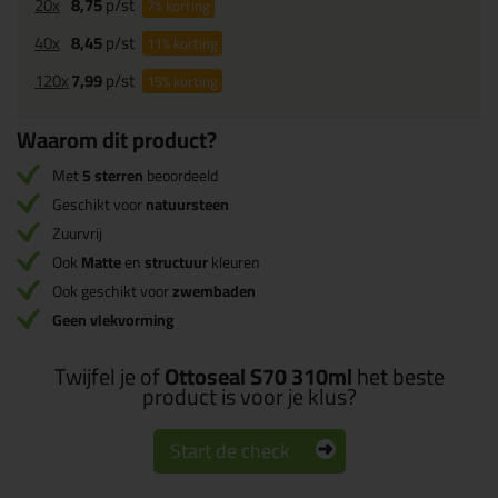
20x
8,75
p/st
7%
korting
40x
8,45
p/st
11%
korting
120x
7,99
p/st
15%
korting
Waarom dit product?
Met
5 sterren
beoordeeld
Geschikt voor
natuursteen
Zuurvrij
Ook
Matte
en
structuur
kleuren
Ook geschikt voor
zwembaden
Geen vlekvorming
Twijfel je of
Ottoseal S70 310ml
het beste
product is voor je klus?
Start de check