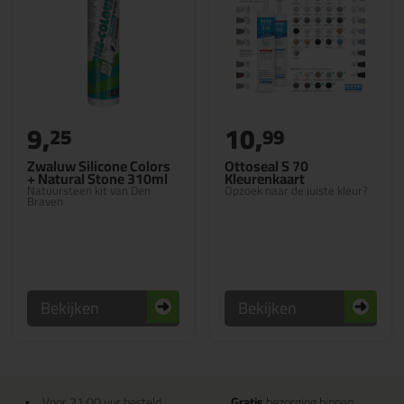
9,
10,
25
99
Zwaluw Silicone Colors
Ottoseal S 70
+ Natural Stone 310ml
Kleurenkaart
Natuursteen kit van Den
Opzoek naar de juiste kleur?
Braven
Bekijken
Bekijken
Voor 21:00 uur besteld
Gratis
bezorging binnen