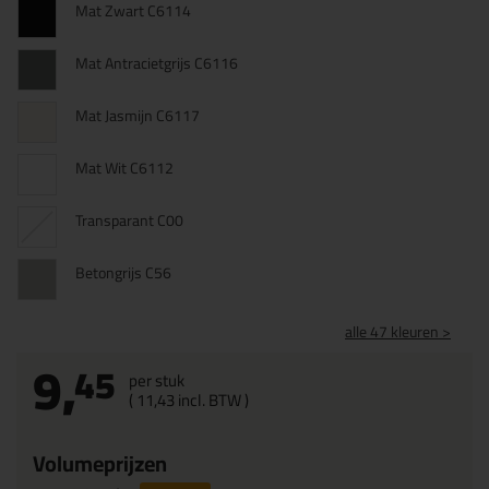
Mat Zwart C6114
Mat Antracietgrijs C6116
Mat Jasmijn C6117
Mat Wit C6112
Transparant C00
Betongrijs C56
alle 47 kleuren >
9,
45
per stuk
(
11,
43
incl. BTW )
Volumeprijzen