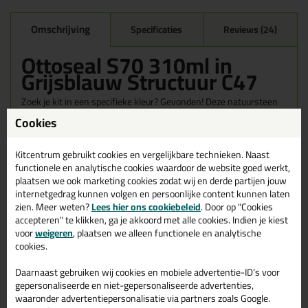
Omschrijving
Specificaties
Reviews (24)
Ottoseal S70 310ml in
Grijsblauw Structuur C47
Zoek je kit in een specifieke kleur? Gevonden! Deze natuursteen
kit Ottoseal S70 310ml in de kleur Grijsblauw Structuur C47 is te
Cookies
gebruiken voor verschillende toepassingen. Een duurzame en
veelzijdige kit welke makkelijk te verwerken is. Perfect als je een
bijpassende kleur zoekt met gegarandeerd een topresultaat.
Kitcentrum gebruikt cookies en vergelijkbare technieken. Naast
Bestel de Ottoseal S70 310ml in kleur Grijsblauw Structuur C47
functionele en analytische cookies waardoor de website goed werkt,
vandaag nog! Op voorraad en op werkdagen besteld = morgen in
plaatsen we ook marketing cookies zodat wij en derde partijen jouw
huis.
internetgedrag kunnen volgen en persoonlijke content kunnen laten
zien. Meer weten?
Lees hier ons cookiebeleid
. Door op "Cookies
Wil je meer weten over de toepassing en kenmerken van dit
accepteren" te klikken, ga je akkoord met alle cookies. Indien je kiest
product?
Lees alles over dit product >
voor
weigeren
, plaatsen we alleen functionele en analytische
cookies.
Tips & tricks voor Ottoseal S70
Daarnaast gebruiken wij cookies en mobiele advertentie-ID’s voor
310ml
gepersonaliseerde en niet-gepersonaliseerde advertenties,
waaronder advertentiepersonalisatie via partners zoals Google.
In de volgende blogs wordt dit product gebruikt: