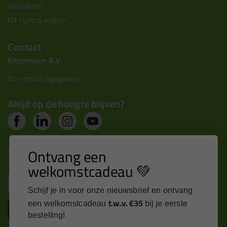
Disclaimer
Kit cursus volgen
Contact
Kitcentrum B.V.
Alle contactgegevens >
Altijd op de hoogte blijven?
Nieuws, tips en exclusieve deals rechtstreeks in je
Ontvang een
inbox
welkomstcadeau 💚
Email
Schijf je in voor onze nieuwsbrief en ontvang
t.w.v. €35
een welkomstcadeau
bij je eerste
Inschrijven
bestelling!