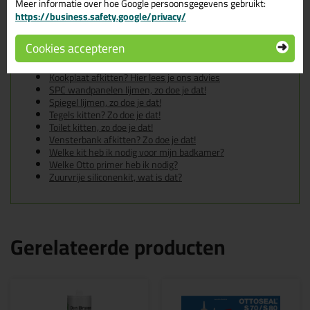
Bad kitten, zo doe je dat!
Meer informatie over hoe Google persoonsgegevens gebruikt:
De badkamer kitten? Lees hier hoe!
https://business.safety.google/privacy/
Douche kitten, zo doe je dat!
Hoe kan je kit verwijderen?
Cookies accepteren
Hoe kies je de juiste kit kleur?
Hoe kit ik een (natuursteen) aanrechtblad af?
Kookplaat afkitten? Hier lees je ons advies
SPC wandpanelen lijmen, zo doe je dat!
Spiegel lijmen, zo doe je dat!
Tegels kitten? Zo doe je dat!
Toilet kitten, zo doe je dat!
Vensterbank afkitten? Zo doe je dat!
Welke kit heb ik nodig voor mijn badkamer?
Welke Otto primer heb ik nodig?
Zuurvrije siliconenkit, wat is dat?
Gerelateerde producten