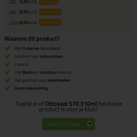
20x
9,25
p/st
7%
korting
40x
8,95
p/st
10%
korting
120x
8,49
p/st
15%
korting
Waarom dit product?
Met
5 sterren
beoordeeld
Geschikt voor
natuursteen
Zuurvrij
Ook
Matte
en
structuur
kleuren
Ook geschikt voor
zwembaden
Geen vlekvorming
Twijfel je of
Ottoseal S70 310ml
het beste
product is voor je klus?
Start de check