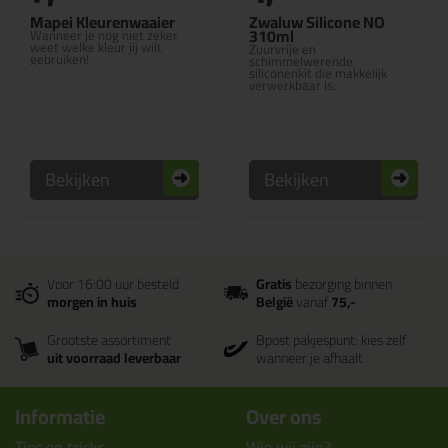
Mapei Kleurenwaaier
Zwaluw Silicone NO
310ml
Wanneer je nog niet zeker
weet welke kleur jij wilt
Zuurvrije en
gebruiken!
schimmelwerende
siliconenkit die makkelijk
verwerkbaar is.
Bekijken
Bekijken
Voor 16:00 uur besteld
Gratis
bezorging binnen
morgen in huis
België
vanaf
75,-
Grootste assortiment
Bpost pakjespunt: kies zelf
uit voorraad leverbaar
wanneer je afhaalt
Informatie
Over ons
Tips en tricks
Wie wij zijn?