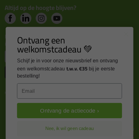
Altijd op de hoogte blijven?
Nieuws, tips en exclusieve deals rechtstreeks in je
Ontvang een
inbox
welkomstcadeau 💚
Email
Schijf je in voor onze nieuwsbrief en ontvang
t.w.v. €35
een welkomstcadeau
bij je eerste
Inschrijven
bestelling!
Email
Kitcentrum is trots op:
Ontvang de actiecode ›
Alle prijzen zijn in EURO en excl. 21% BTW
Nee, ik wil geen cadeau
wijzig naar incl. BTW