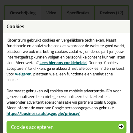
Omschrijving
Video
Specificaties
Reviews (17)
Mapei Mapesil AC 310ml in
Cookies
110 - Manhattan 2000
Kitcentrum gebruikt cookies en vergelijkbare technieken. Naast
Zoek je Mapei Mapesil AC 310ml in een specifieke kleur?
functionele en analytische cookies waardoor de website goed werkt,
Gevonden! Deze Mapei Mapesil AC 310ml in de kleur 110 -
plaatsen we ook marketing cookies zodat wij en derde partijen jouw
Manhattan 2000 is te gebruiken voor verschillende
internetgedrag kunnen volgen en persoonlijke content kunnen laten
toepassingen. Een professioneel en hoogwaardig product welke
zien. Meer weten?
Lees hier ons cookiebeleid
. Door op "Cookies
makkelijk te gebruiken is. Bestel de Mapei Mapesil AC 310ml in de
accepteren" te klikken, ga je akkoord met alle cookies. Indien je kiest
kleur 110 - Manhattan 2000 vandaag nog! Op voorraad en op
voor
weigeren
, plaatsen we alleen functionele en analytische
werkdagen besteld = morgen in huis.
cookies.
Wil je meer weten over de toepassing en kenmerken van dit
Daarnaast gebruiken wij cookies en mobiele advertentie-ID’s voor
product?
Lees alles over dit product >
gepersonaliseerde en niet-gepersonaliseerde advertenties,
waaronder advertentiepersonalisatie via partners zoals Google.
Tips & tricks voor Mapei Mapesil AC
Meer informatie over hoe Google persoonsgegevens gebruikt:
310ml
https://business.safety.google/privacy/
In de volgende blogs wordt dit product gebruikt:
Cookies accepteren
Tegels kitten? Zo doe je dat!