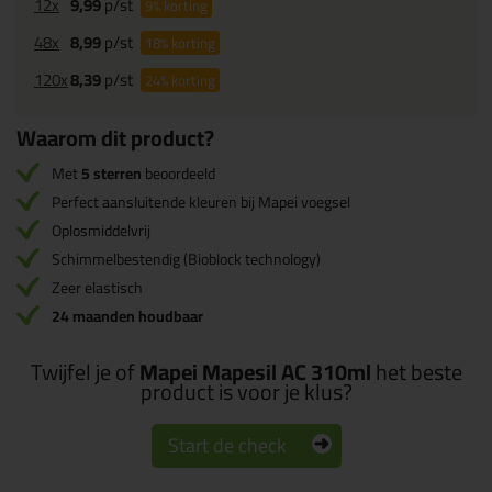
12x
9,99
p/st
9%
korting
48x
8,99
p/st
18%
korting
120x
8,39
p/st
24%
korting
Waarom dit product?
Met
5 sterren
beoordeeld
Perfect aansluitende kleuren bij Mapei voegsel
Oplosmiddelvrij
Schimmelbestendig (Bioblock technology)
Zeer elastisch
24 maanden houdbaar
Twijfel je of
Mapei Mapesil AC 310ml
het beste
product is voor je klus?
Start de check