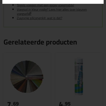
Tegels voegen met cementgebonden voegmiddel
Tegels voegen met een epoxy voegmiddel
Voegsel in kleur nodig? Lees hier alles over kleuren
voegsel!🌈
Zuurvrije siliconenkit, wat is dat?
Gerelateerde producten
7,
4,
69
95