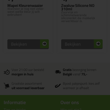
Mapei Kleurenwaaier
Zwaluw Silicone NO
310ml
Wanneer je nog niet zeker
weet welke kleur jij wilt
Zuurvrije en
gebruiken!
schimmelwerende
siliconenkit die makkelijk
verwerkbaar is.
Bekijken
Bekijken
Voor 21:00 uur besteld
Gratis
bezorging binnen
morgen in huis
België
vanaf
75,-
Grootste assortiment
Bpost pakjespunt: kies zelf
uit voorraad leverbaar
wanneer je afhaalt
Informatie
Over ons
Tips en tricks
Wie wij zijn?