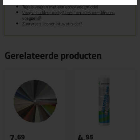
Tegels voegen met cementgebonden voegmiddel
Tegels voegen met een epoxy voegmiddel
Voegsel in kleur nodig? Lees hier alles over kleuren
voegsel!🌈
Zuurvrije siliconenkit, wat is dat?
Gerelateerde producten
7,
4,
69
95