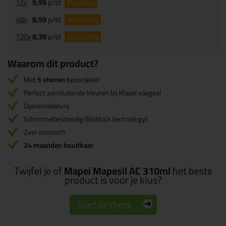
12x
9,99
p/st
9%
korting
48x
8,99
p/st
18%
korting
120x
8,39
p/st
24%
korting
Waarom dit product?
Met
5 sterren
beoordeeld
Perfect aansluitende kleuren bij Mapei voegsel
Oplosmiddelvrij
Schimmelbestendig (Bioblock technology)
Zeer elastisch
24 maanden houdbaar
Twijfel je of
Mapei Mapesil AC 310ml
het beste
product is voor je klus?
Start de check