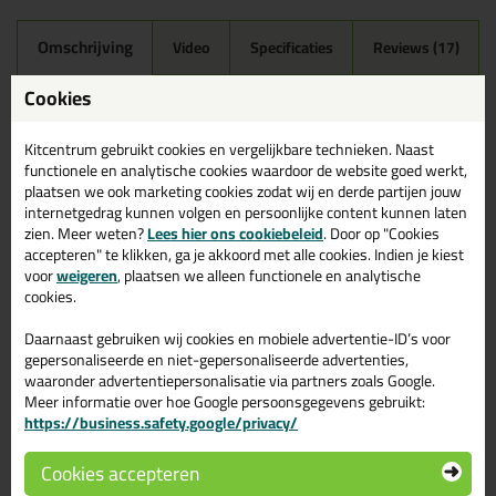
Omschrijving
Video
Specificaties
Reviews (17)
Mapei Mapesil AC 310ml in
Cookies
131 - Vanille
Kitcentrum gebruikt cookies en vergelijkbare technieken. Naast
Zoek je Mapei Mapesil AC 310ml in een specifieke kleur?
functionele en analytische cookies waardoor de website goed werkt,
Gevonden! Deze Mapei Mapesil AC 310ml in de kleur 131 - Vanille
plaatsen we ook marketing cookies zodat wij en derde partijen jouw
is te gebruiken voor verschillende toepassingen. Een
internetgedrag kunnen volgen en persoonlijke content kunnen laten
professioneel en hoogwaardig product welke makkelijk te
zien. Meer weten?
Lees hier ons cookiebeleid
. Door op "Cookies
gebruiken is. Bestel de Mapei Mapesil AC 310ml in de kleur 131 -
accepteren" te klikken, ga je akkoord met alle cookies. Indien je kiest
Vanille vandaag nog! Op voorraad en op werkdagen besteld =
voor
weigeren
, plaatsen we alleen functionele en analytische
morgen in huis.
cookies.
Wil je meer weten over de toepassing en kenmerken van dit
Daarnaast gebruiken wij cookies en mobiele advertentie-ID’s voor
product?
Lees alles over dit product >
gepersonaliseerde en niet-gepersonaliseerde advertenties,
waaronder advertentiepersonalisatie via partners zoals Google.
Tips & tricks voor Mapei Mapesil AC
Meer informatie over hoe Google persoonsgegevens gebruikt:
310ml
https://business.safety.google/privacy/
In de volgende blogs wordt dit product gebruikt:
Cookies accepteren
Tegels kitten? Zo doe je dat!