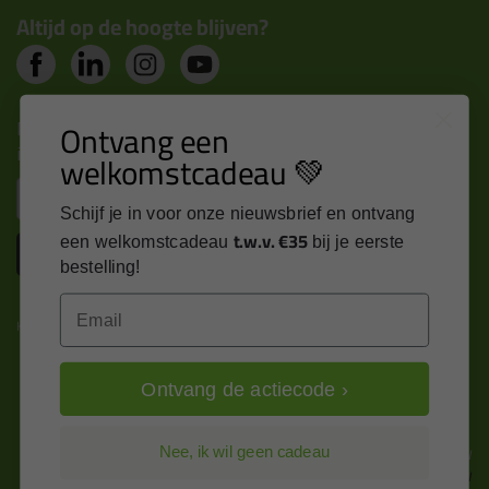
Altijd op de hoogte blijven?
Nieuws, tips en exclusieve deals rechtstreeks in je
Ontvang een
inbox
welkomstcadeau 💚
Email
Schijf je in voor onze nieuwsbrief en ontvang
t.w.v. €35
een welkomstcadeau
bij je eerste
Inschrijven
bestelling!
Email
Kitcentrum is trots op:
Ontvang de actiecode ›
Alle prijzen zijn in EURO en excl. 21% BTW
Nee, ik wil geen cadeau
wijzig naar incl. BTW