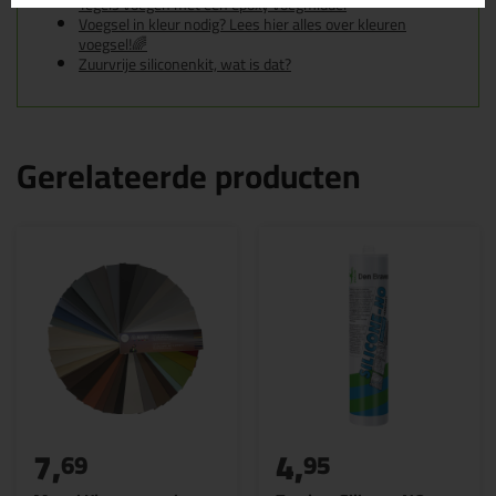
Tegels voegen met een epoxy voegmiddel
Voegsel in kleur nodig? Lees hier alles over kleuren
voegsel!🌈
Zuurvrije siliconenkit, wat is dat?
Gerelateerde producten
7,
4,
69
95