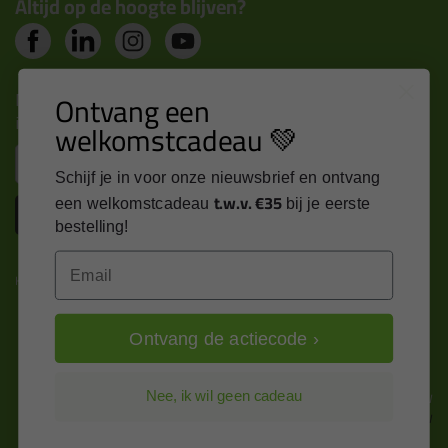
Altijd op de hoogte blijven?
Nieuws, tips en exclusieve deals rechtstreeks in je
Ontvang een
inbox
welkomstcadeau 💚
Email
Schijf je in voor onze nieuwsbrief en ontvang
t.w.v. €35
een welkomstcadeau
bij je eerste
Inschrijven
bestelling!
Email
Kitcentrum is trots op:
Ontvang de actiecode ›
Alle prijzen zijn in EURO en excl. 21% BTW
Nee, ik wil geen cadeau
wijzig naar incl. BTW