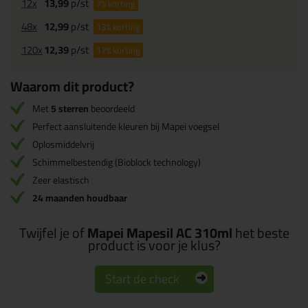
12x
13,99
p/st
7%
korting
48x
12,99
p/st
13%
korting
120x
12,39
p/st
17%
korting
Waarom dit product?
Met
5 sterren
beoordeeld
Perfect aansluitende kleuren bij Mapei voegsel
Oplosmiddelvrij
Schimmelbestendig (Bioblock technology)
Zeer elastisch
24 maanden houdbaar
Twijfel je of
Mapei Mapesil AC 310ml
het beste
product is voor je klus?
Start de check