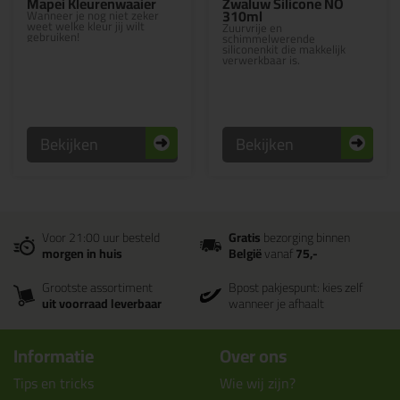
Mapei Kleurenwaaier
Zwaluw Silicone NO
310ml
Wanneer je nog niet zeker
weet welke kleur jij wilt
Zuurvrije en
gebruiken!
schimmelwerende
siliconenkit die makkelijk
verwerkbaar is.
Bekijken
Bekijken
Voor 21:00 uur besteld
Gratis
bezorging binnen
morgen in huis
België
vanaf
75,-
Grootste assortiment
Bpost pakjespunt: kies zelf
uit voorraad leverbaar
wanneer je afhaalt
Informatie
Over ons
Tips en tricks
Wie wij zijn?