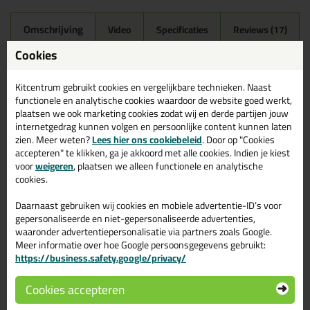
Omschrijving
Video
Specificaties
Reviews (17)
Cookies
Mapei Mapesil AC 310ml in
167 - Avio
Kitcentrum gebruikt cookies en vergelijkbare technieken. Naast
functionele en analytische cookies waardoor de website goed werkt,
Zoek je Mapei Mapesil AC 310ml in een specifieke kleur?
plaatsen we ook marketing cookies zodat wij en derde partijen jouw
Gevonden! Deze Mapei Mapesil AC 310ml in de kleur 167 - Avio is
internetgedrag kunnen volgen en persoonlijke content kunnen laten
te gebruiken voor verschillende toepassingen. Een professioneel
zien. Meer weten?
Lees hier ons cookiebeleid
. Door op "Cookies
en hoogwaardig product welke makkelijk te gebruiken is. Bestel
de Mapei Mapesil AC 310ml in de kleur 167 - Avio vandaag nog!
accepteren" te klikken, ga je akkoord met alle cookies. Indien je kiest
Op voorraad en op werkdagen besteld = morgen in huis.
voor
weigeren
, plaatsen we alleen functionele en analytische
cookies.
Wil je meer weten over de toepassing en kenmerken van dit
product?
Lees alles over dit product >
Daarnaast gebruiken wij cookies en mobiele advertentie-ID’s voor
gepersonaliseerde en niet-gepersonaliseerde advertenties,
Tips & tricks voor Mapei Mapesil AC
waaronder advertentiepersonalisatie via partners zoals Google.
Meer informatie over hoe Google persoonsgegevens gebruikt:
310ml
https://business.safety.google/privacy/
In de volgende blogs wordt dit product gebruikt:
Cookies accepteren
Tegels kitten? Zo doe je dat!
Tegels voegen met cementgebonden voegmiddel