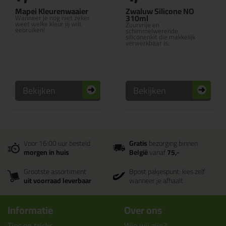
Mapei Kleurenwaaier
Zwaluw Silicone NO
310ml
Wanneer je nog niet zeker
weet welke kleur jij wilt
Zuurvrije en
gebruiken!
schimmelwerende
siliconenkit die makkelijk
verwerkbaar is.
Bekijken
Bekijken
Voor 16:00 uur besteld
Gratis
bezorging binnen
morgen in huis
België
vanaf
75,-
Grootste assortiment
Bpost pakjespunt: kies zelf
uit voorraad leverbaar
wanneer je afhaalt
Informatie
Over ons
Tips en tricks
Wie wij zijn?