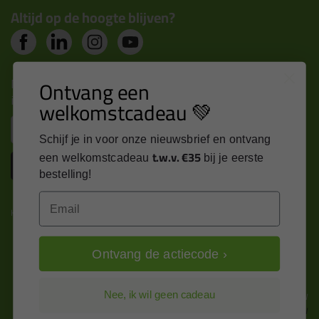
Altijd op de hoogte blijven?
Nieuws, tips en exclusieve deals rechtstreeks in je
Ontvang een
inbox
welkomstcadeau 💚
Email
Schijf je in voor onze nieuwsbrief en ontvang
t.w.v. €35
een welkomstcadeau
bij je eerste
Inschrijven
bestelling!
Email
Kitcentrum is trots op:
Ontvang de actiecode ›
Alle prijzen zijn in EURO en excl. 21% BTW
Nee, ik wil geen cadeau
wijzig naar incl. BTW