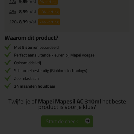
12x
9,99
p/st
9%
korting
48x
8,99
p/st
18%
korting
120x
8,39
p/st
24%
korting
Waarom dit product?
Met
5 sterren
beoordeeld
Perfect aansluitende kleuren bij Mapei voegsel
Oplosmiddelvrij
Schimmelbestendig (Bioblock technology)
Zeer elastisch
24 maanden houdbaar
Twijfel je of
Mapei Mapesil AC 310ml
het beste
product is voor je klus?
Start de check