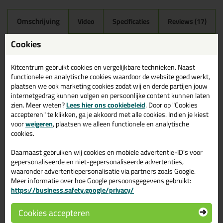
Omschrijving
Video
Specificaties
Reviews (17)
Mapei Mapesil AC 310ml in
Cookies
120 - Zwart
Kitcentrum gebruikt cookies en vergelijkbare technieken. Naast
Zoek je Mapei Mapesil AC 310ml in een specifieke kleur?
functionele en analytische cookies waardoor de website goed werkt,
Gevonden! Deze Mapei Mapesil AC 310ml in de kleur 120 - Zwart
plaatsen we ook marketing cookies zodat wij en derde partijen jouw
is te gebruiken voor verschillende toepassingen. Een
internetgedrag kunnen volgen en persoonlijke content kunnen laten
professioneel en hoogwaardig product welke makkelijk te
zien. Meer weten?
Lees hier ons cookiebeleid
. Door op "Cookies
gebruiken is. Bestel de Mapei Mapesil AC 310ml in de kleur 120 -
accepteren" te klikken, ga je akkoord met alle cookies. Indien je kiest
Zwart vandaag nog! Op voorraad en op werkdagen besteld =
voor
weigeren
, plaatsen we alleen functionele en analytische
morgen in huis.
cookies.
Wil je meer weten over de toepassing en kenmerken van dit
Daarnaast gebruiken wij cookies en mobiele advertentie-ID’s voor
product?
Lees alles over dit product >
gepersonaliseerde en niet-gepersonaliseerde advertenties,
waaronder advertentiepersonalisatie via partners zoals Google.
Tips & tricks voor Mapei Mapesil AC
Meer informatie over hoe Google persoonsgegevens gebruikt:
310ml
https://business.safety.google/privacy/
In de volgende blogs wordt dit product gebruikt:
Cookies accepteren
Tegels kitten? Zo doe je dat!