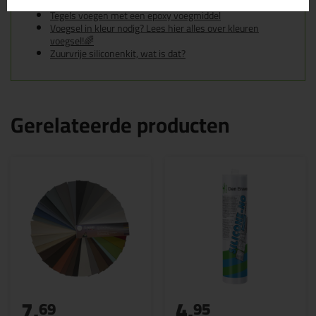
Tegels voegen met cementgebonden voegmiddel
Tegels voegen met een epoxy voegmiddel
Voegsel in kleur nodig? Lees hier alles over kleuren
voegsel!🌈
Zuurvrije siliconenkit, wat is dat?
Gerelateerde producten
7,
4,
69
95