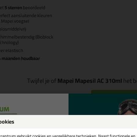
et
5 sterren
beoordeeld
rfect aansluitende kleuren
j Mapei voegsel
losmiddelvrij
himmelbestendig (Bioblock
chnology)
er elastisch
4 maanden houdbaar
Twijfel je of
Mapei Mapesil AC 310ml
het b
Start de check
ookies
Omschrijving
Video
Sp
een
tcentrum gebruikt cookies en vergelijkbare technieken. Naast functionele en