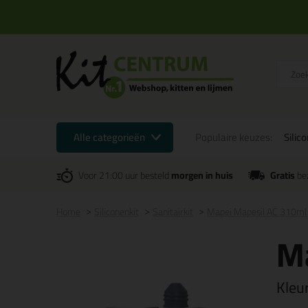
Alle categorieën
Populaire keuzes:
Silic
Voor 21:00 uur besteld
morgen in huis
Gratis
be
Home
Siliconenkit
Sanitairkit
Mapei Mapesil AC 310ml
M
Kleu