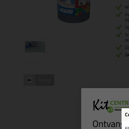
M
Pe
bi
Op
Sc
te
Ze
2
Terug
C
Ontvang 
Ki