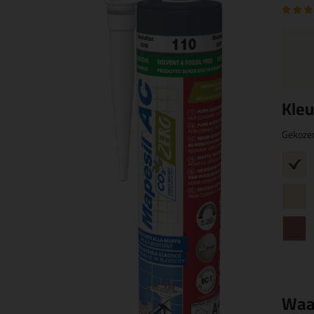
Kleu
Gekoze
Waa