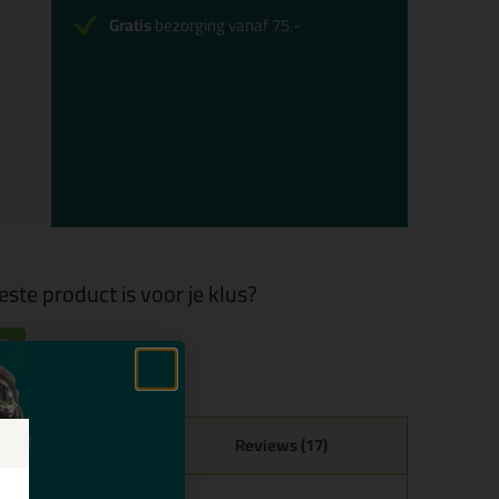
Gratis
bezorging vanaf 75,-
este product is voor je klus?
ecificaties
Reviews (17)