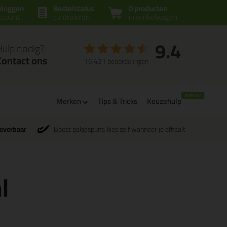
nloggen
Bestelstatus
0 producten
ccount
controleren
in winkelwagen
9.4
Hulp nodig?
Contact ons
16.431 beoordelingen
Merken
Tips & Tricks
Keuzehulp
leverbaar
Bpost pakjespunt: kies zelf wanneer je afhaalt
l