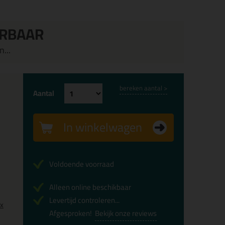
ERBAAR
...
bereken aantal >
Aantal
In winkelwagen
Voldoende voorraad
Alleen online beschikbaar
Levertijd controleren...
0x
Afgesproken!
Bekijk onze reviews