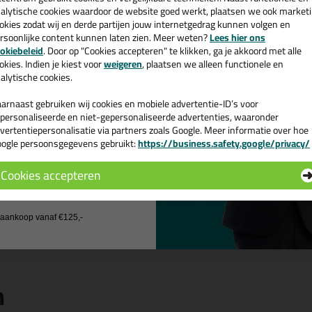
cadeau 💚
apei Mapesil AC 310ml in 130 - 
alytische cookies waardoor de website goed werkt, plaatsen we ook market
okies zodat wij en derde partijen jouw internetgedrag kunnen volgen en
k je Mapei Mapesil AC 310ml in een specifieke kleur? Gevonden! Deze Ma
rsoonlijke content kunnen laten zien. Meer weten?
Lees hier ons
e nieuwsbrief en ontvang een
ruiken voor verschillende toepassingen. Een professioneel en hoogwaard
okiebeleid
. Door op "Cookies accepteren" te klikken, ga je akkoord met alle
ei Mapesil AC 310ml in de kleur 130 - Jasmijn vandaag nog! Op voorraa
v. €35,-
bij je eerste bestelling!
okies. Indien je kiest voor
weigeren
, plaatsen we alleen functionele en
alytische cookies.
 je meer weten over de toepassing en kenmerken van dit product?
Lees 
arnaast gebruiken wij cookies en mobiele advertentie-ID’s voor
personaliseerde en niet-gepersonaliseerde advertenties, waaronder
ps & tricks voor Mapei Mapesil AC 310ml
vertentiepersonalisatie via partners zoals Google. Meer informatie over hoe
e volgende blogs wordt dit product gebruikt:
ogle persoonsgegevens gebruikt:
https://business.safety.google/privacy/
 de actiecode ›
Tegels kitten? Zo doe je dat!
Tegels voegen met cementgebonden voegmiddel
Cookies accepteren
Tegels voegen met een epoxy voegmiddel
 wil geen cadeau
Voegsel in kleur nodig? Lees hier alles over kleuren voegsel!🌈
Zuurvrije siliconenkit, wat is dat?
j aankoop vanaf €125,-
n