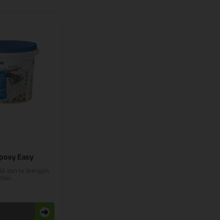
9
poxy Easy
jk aan te brengen
ddel.
n