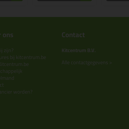
 ons
Contact
j zijn?
Kitcentrum B.V.
res bij kitcentrum.be
Alle contactgegevens >
Kitcentrum.be
chappelijk
elmand
ct
ancier worden?