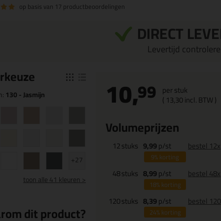
op basis van
17 productbeoordelingen
DIRECT LEV
Levertijd controleren
r
keuze
10,
99
per stuk
n:
130 - Jasmijn
(
13,
30
incl. BTW )
Volumeprijzen
12
stuks
9,99
p/st
bestel 12x
9%
korting
+27
48
stuks
8,99
p/st
bestel 48x
toon
alle 41 kleuren >
18%
korting
120
stuks
8,39
p/st
bestel 12
rom dit product?
24%
korting