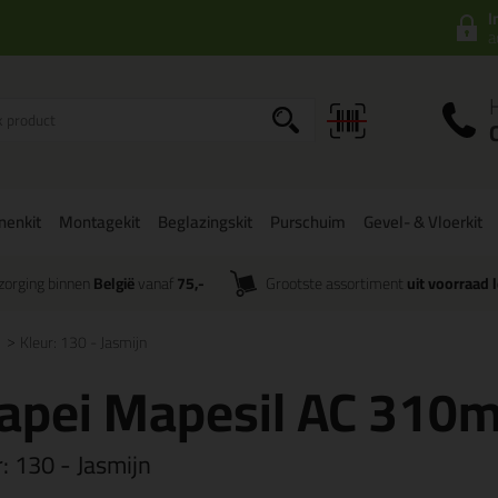
I
a
onenkit
Montagekit
Beglazingskit
Purschuim
Gevel- & Vloerkit
zorging binnen
België
vanaf
75,-
Grootste assortiment
uit voorraad 
Kleur: 130 - Jasmijn
apei Mapesil AC 310m
r:
130 - Jasmijn