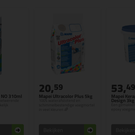
20,
53,
59
4
e NO 310ml
Mapei Ultracolor Plus 5kg
Mapei Kera
Design 3kg
mmelwerende
100% waterafstotend en
Een gemakkeli
kelijk
schimmelbestendige voegmortel
epoxy voegmi
in veel kleuren 🌈
Bekijken
Bekijke