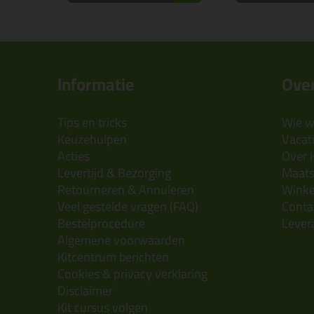
Informatie
Over
Tips en tricks
Wie wi
Keuzehulpen
Vacatu
Acties
Over 
Levertijd & Bezorging
Maats
Retourneren & Annuleren
Wink
Veel gestelde vragen (FAQ)
Conta
Bestelprocedure
Lever
Algemene voorwaarden
Kitcentrum berichten
Cookies & privacy verklaring
Disclaimer
Kit cursus volgen