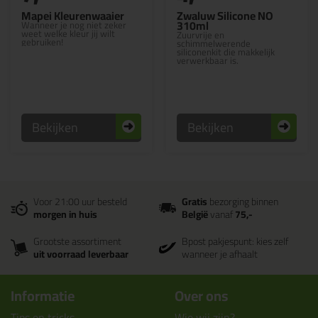
Mapei Kleurenwaaier
Zwaluw Silicone NO
310ml
Wanneer je nog niet zeker
weet welke kleur jij wilt
Zuurvrije en
gebruiken!
schimmelwerende
siliconenkit die makkelijk
verwerkbaar is.
Bekijken
Bekijken
Voor 21:00 uur besteld
Gratis
bezorging binnen
morgen in huis
België
vanaf
75,-
Grootste assortiment
Bpost pakjespunt: kies zelf
uit voorraad leverbaar
wanneer je afhaalt
Informatie
Over ons
Tips en tricks
Wie wij zijn?