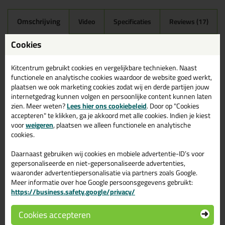
Omschrijving
Video
Specificaties
Reviews (17)
Mapei Mapesil AC 310ml in
Cookies
177 - Salie
Kitcentrum gebruikt cookies en vergelijkbare technieken. Naast
Zoek je Mapei Mapesil AC 310ml in een specifieke kleur?
functionele en analytische cookies waardoor de website goed werkt,
Gevonden! Deze Mapei Mapesil AC 310ml in de kleur 177 - Salie
plaatsen we ook marketing cookies zodat wij en derde partijen jouw
is te gebruiken voor verschillende toepassingen. Een
internetgedrag kunnen volgen en persoonlijke content kunnen laten
professioneel en hoogwaardig product welke makkelijk te
zien. Meer weten?
Lees hier ons cookiebeleid
. Door op "Cookies
gebruiken is. Bestel de Mapei Mapesil AC 310ml in de kleur 177 -
accepteren" te klikken, ga je akkoord met alle cookies. Indien je kiest
Salie vandaag nog! Op voorraad en op werkdagen besteld =
voor
weigeren
, plaatsen we alleen functionele en analytische
morgen in huis.
cookies.
Wil je meer weten over de toepassing en kenmerken van dit
Daarnaast gebruiken wij cookies en mobiele advertentie-ID’s voor
product?
Lees alles over dit product >
gepersonaliseerde en niet-gepersonaliseerde advertenties,
waaronder advertentiepersonalisatie via partners zoals Google.
Tips & tricks voor Mapei Mapesil AC
Meer informatie over hoe Google persoonsgegevens gebruikt:
310ml
https://business.safety.google/privacy/
In de volgende blogs wordt dit product gebruikt:
Cookies accepteren
Tegels kitten? Zo doe je dat!