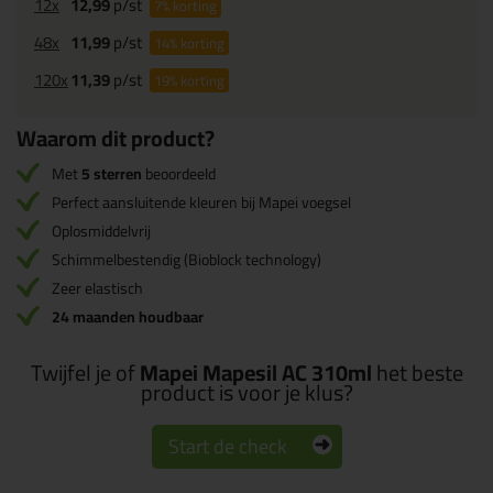
12x
12,99
p/st
7%
korting
48x
11,99
p/st
14%
korting
120x
11,39
p/st
19%
korting
Waarom dit product?
Met
5 sterren
beoordeeld
Perfect aansluitende kleuren bij Mapei voegsel
Oplosmiddelvrij
Schimmelbestendig (Bioblock technology)
Zeer elastisch
24 maanden houdbaar
Twijfel je of
Mapei Mapesil AC 310ml
het beste
product is voor je klus?
Start de check