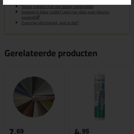
Tegels voegen met cementgebonden voegmiddel
Tegels voegen met een epoxy voegmiddel
Voegsel in kleur nodig? Lees hier alles over kleuren
voegsel!🌈
Zuurvrije siliconenkit, wat is dat?
Gerelateerde producten
7,
4,
69
95