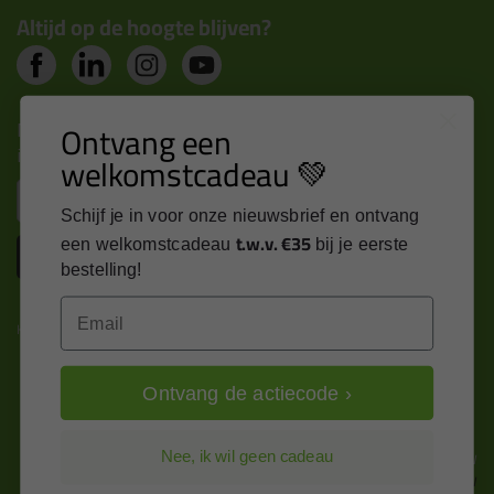
Altijd op de hoogte blijven?
Nieuws, tips en exclusieve deals rechtstreeks in je
Ontvang een
inbox
welkomstcadeau 💚
Email
Schijf je in voor onze nieuwsbrief en ontvang
t.w.v. €35
een welkomstcadeau
bij je eerste
Inschrijven
bestelling!
Email
Kitcentrum is trots op:
Ontvang de actiecode ›
Alle prijzen zijn in EURO en excl. 21% BTW
Nee, ik wil geen cadeau
wijzig naar incl. BTW