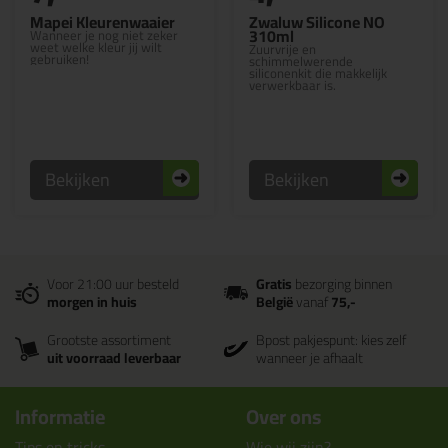
Mapei Kleurenwaaier
Zwaluw Silicone NO
310ml
Wanneer je nog niet zeker
weet welke kleur jij wilt
Zuurvrije en
gebruiken!
schimmelwerende
siliconenkit die makkelijk
verwerkbaar is.
Bekijken
Bekijken
Voor 21:00 uur besteld
Gratis
bezorging binnen
morgen in huis
België
vanaf
75,-
Grootste assortiment
Bpost pakjespunt: kies zelf
uit voorraad leverbaar
wanneer je afhaalt
Informatie
Over ons
Tips en tricks
Wie wij zijn?