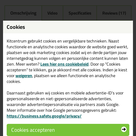
Omschrijving
Video
Specificaties
Reviews (17)
Mapei Mapesil AC 310ml in
Cookies
189 - Spelt
Kitcentrum gebruikt cookies en vergelijkbare technieken. Naast
Zoek je Mapei Mapesil AC 310ml in een specifieke kleur?
functionele en analytische cookies waardoor de website goed werkt,
Gevonden! Deze Mapei Mapesil AC 310ml in de kleur 189 - Spelt
plaatsen we ook marketing cookies zodat wij en derde partijen jouw
is te gebruiken voor verschillende toepassingen. Een
internetgedrag kunnen volgen en persoonlijke content kunnen laten
professioneel en hoogwaardig product welke makkelijk te
zien. Meer weten?
Lees hier ons cookiebeleid
. Door op "Cookies
gebruiken is. Bestel de Mapei Mapesil AC 310ml in de kleur 189 -
accepteren" te klikken, ga je akkoord met alle cookies. Indien je kiest
Spelt vandaag nog! Op voorraad en op werkdagen besteld =
voor
weigeren
, plaatsen we alleen functionele en analytische
morgen in huis.
cookies.
Wil je meer weten over de toepassing en kenmerken van dit
Daarnaast gebruiken wij cookies en mobiele advertentie-ID’s voor
product?
Lees alles over dit product >
gepersonaliseerde en niet-gepersonaliseerde advertenties,
waaronder advertentiepersonalisatie via partners zoals Google.
Tips & tricks voor Mapei Mapesil AC
Meer informatie over hoe Google persoonsgegevens gebruikt:
310ml
https://business.safety.google/privacy/
In de volgende blogs wordt dit product gebruikt:
Cookies accepteren
Tegels kitten? Zo doe je dat!