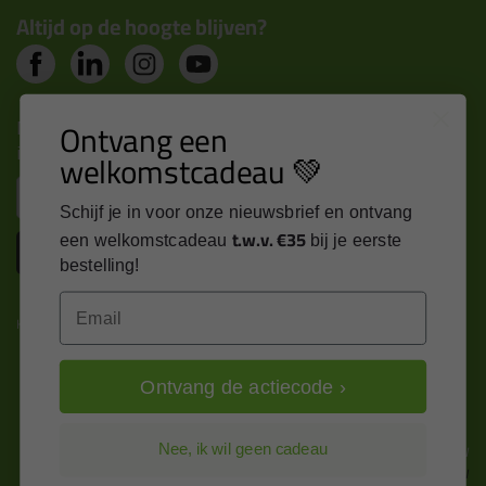
Altijd op de hoogte blijven?
Nieuws, tips en exclusieve deals rechtstreeks in je
Ontvang een
inbox
welkomstcadeau 💚
Email
Schijf je in voor onze nieuwsbrief en ontvang
t.w.v. €35
een welkomstcadeau
bij je eerste
Inschrijven
bestelling!
Email
Kitcentrum is trots op:
Ontvang de actiecode ›
Alle prijzen zijn in EURO en excl. 21% BTW
Nee, ik wil geen cadeau
wijzig naar incl. BTW