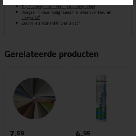
Tegels voegen met cementgebonden voegmiddel
Tegels voegen met een epoxy voegmiddel
Voegsel in kleur nodig? Lees hier alles over kleuren
voegsel!🌈
Zuurvrije siliconenkit, wat is dat?
Gerelateerde producten
7,
4,
69
95