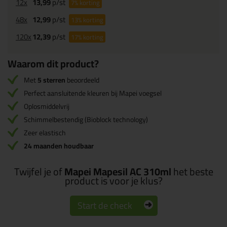
12x
13,99
p/st
7%
korting
48x
12,99
p/st
13%
korting
120x
12,39
p/st
17%
korting
Waarom dit product?
Met
5 sterren
beoordeeld
Perfect aansluitende kleuren bij Mapei voegsel
Oplosmiddelvrij
Schimmelbestendig (Bioblock technology)
Zeer elastisch
24 maanden houdbaar
Twijfel je of
Mapei Mapesil AC 310ml
het beste
product is voor je klus?
Start de check