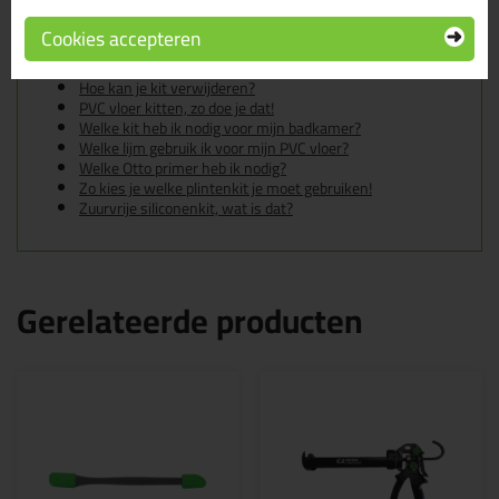
In de volgende blogs wordt dit product gebruikt:
De badkamer kitten? Lees hier hoe!
Cookies accepteren
Gietvloer kitten, zo doe je dat!
Hoe kan je een (kunststof) binnenkozijn afkitten?
Hoe kan je kit verwijderen?
PVC vloer kitten, zo doe je dat!
Welke kit heb ik nodig voor mijn badkamer?
Welke lijm gebruik ik voor mijn PVC vloer?
Welke Otto primer heb ik nodig?
Zo kies je welke plintenkit je moet gebruiken!
Zuurvrije siliconenkit, wat is dat?
Gerelateerde producten