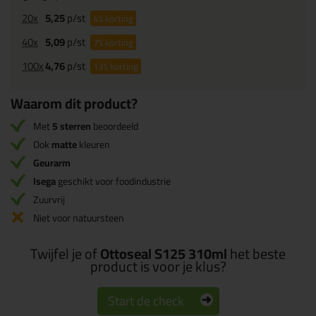
20x
5,25
p/st
4%
korting
40x
5,09
p/st
7%
korting
100x
4,76
p/st
13%
korting
Waarom dit product?
Met
5 sterren
beoordeeld
Ook
matte
kleuren
Geurarm
Isega
geschikt voor foodindustrie
Zuurvrij
Niet voor natuursteen
Twijfel je of
Ottoseal S125 310ml
het beste
product is voor je klus?
Start de check