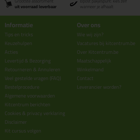
Grootste assortiment
Bpost pakjespunt: kies zelf
uit voorraad leverbaar
wanneer je afhaalt
Informatie
Over ons
Tips en tricks
Wie wij zijn?
Keuzehulpen
Vacatures bij kitcentrum.be
Acties
Over Kitcentrum.be
Levertijd & Bezorging
Maatschappelijk
Retourneren & Annuleren
Winkelmand
Veel gestelde vragen (FAQ)
Contact
Bestelprocedure
Leverancier worden?
Algemene voorwaarden
Kitcentrum berichten
Cookies & privacy verklaring
Disclaimer
Kit cursus volgen