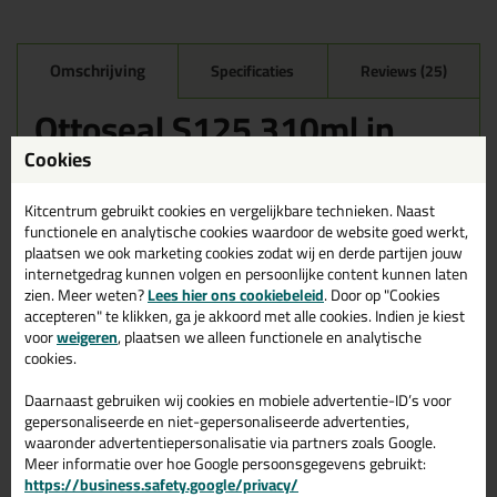
Omschrijving
Specificaties
Reviews (25)
Ottoseal S125 310ml in
Mat Antracietgrijs C6831
Cookies
Zoek je kit in een specifieke kleur? Gevonden! Deze sanitairkit
Ottoseal S125 310ml in de kleur Mat Antracietgrijs C6831 is te
Kitcentrum gebruikt cookies en vergelijkbare technieken. Naast
gebruiken voor verschillende toepassingen. Een duurzame en
functionele en analytische cookies waardoor de website goed werkt,
veelzijdige kit welke makkelijk te verwerken is. Perfect als je een
plaatsen we ook marketing cookies zodat wij en derde partijen jouw
bijpassende kleur zoekt met gegarandeerd een topresultaat.
internetgedrag kunnen volgen en persoonlijke content kunnen laten
Bestel de Ottoseal S125 310ml in kleur Mat Antracietgrijs C6831
zien. Meer weten?
Lees hier ons cookiebeleid
. Door op "Cookies
vandaag nog! Op voorraad en op werkdagen besteld = morgen in
accepteren" te klikken, ga je akkoord met alle cookies. Indien je kiest
huis.
voor
weigeren
, plaatsen we alleen functionele en analytische
cookies.
Wil je meer weten over de toepassing en kenmerken van dit
product?
Lees alles over dit product >
Daarnaast gebruiken wij cookies en mobiele advertentie-ID’s voor
gepersonaliseerde en niet-gepersonaliseerde advertenties,
Tips & tricks voor Ottoseal S125
waaronder advertentiepersonalisatie via partners zoals Google.
Meer informatie over hoe Google persoonsgegevens gebruikt:
310ml
https://business.safety.google/privacy/