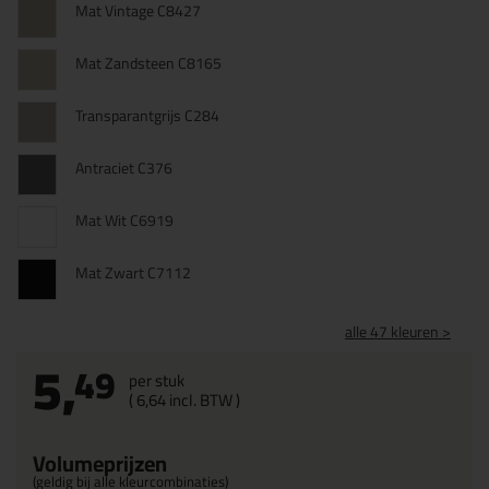
Mat Vintage C8427
Mat Zandsteen C8165
Transparantgrijs C284
Antraciet C376
Mat Wit C6919
Mat Zwart C7112
alle 47 kleuren >
5,
49
per stuk
(
6,
64
incl. BTW )
Volumeprijzen
(geldig bij alle kleurcombinaties)