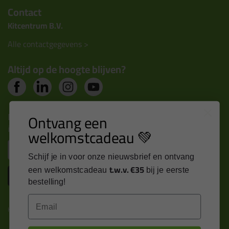
Contact
Kitcentrum B.V.
Alle contactgegevens >
Altijd op de hoogte blijven?
Nieuws, tips en exclusieve deals rechtstreeks in je
Ontvang een
inbox
welkomstcadeau 💚
Email
Schijf je in voor onze nieuwsbrief en ontvang
t.w.v. €35
een welkomstcadeau
bij je eerste
Inschrijven
bestelling!
Email
Kitcentrum is trots op: