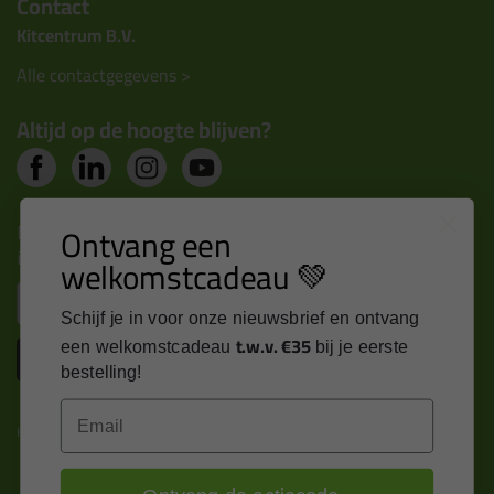
Contact
Kitcentrum B.V.
Alle contactgegevens >
Altijd op de hoogte blijven?
Nieuws, tips en exclusieve deals rechtstreeks in je
Ontvang een
inbox
welkomstcadeau 💚
Email
Schijf je in voor onze nieuwsbrief en ontvang
t.w.v. €35
een welkomstcadeau
bij je eerste
Inschrijven
bestelling!
Email
Kitcentrum is trots op: