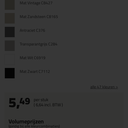
Mat Vintage C8427
Mat Zandsteen C8165
Antraciet C376
Transparantgrijs C284
Mat Wit C6919
Mat Zwart C7112
alle 47 kleuren >
5,
49
per stuk
(
6,
64
incl. BTW )
Volumeprijzen
(geldig bij alle kleurcombinaties)