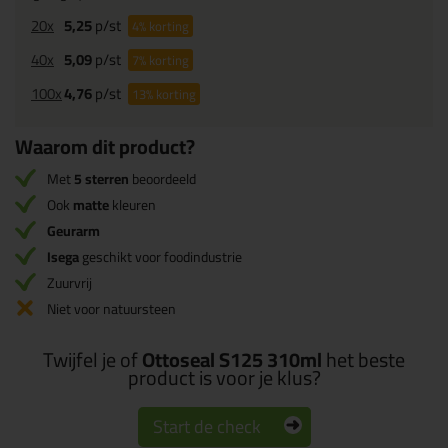
20x
5,25
p/st
4%
korting
40x
5,09
p/st
7%
korting
100x
4,76
p/st
13%
korting
Waarom dit product?
Met
5 sterren
beoordeeld
Ook
matte
kleuren
Geurarm
Isega
geschikt voor foodindustrie
Zuurvrij
Niet voor natuursteen
Twijfel je of
Ottoseal S125 310ml
het beste
product is voor je klus?
Start de check