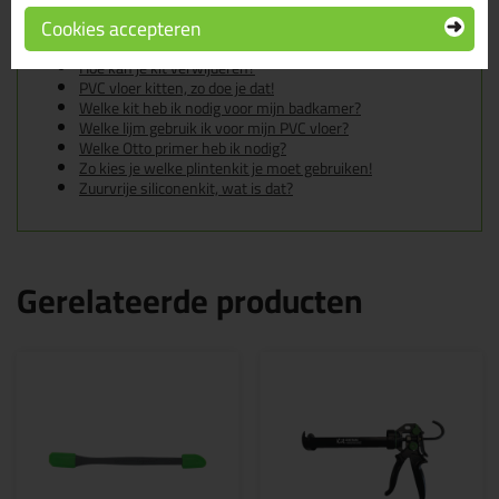
De badkamer kitten? Lees hier hoe!
Cookies accepteren
Gietvloer kitten, zo doe je dat!
Hoe kan je een (kunststof) binnenkozijn afkitten?
Hoe kan je kit verwijderen?
PVC vloer kitten, zo doe je dat!
Welke kit heb ik nodig voor mijn badkamer?
Welke lijm gebruik ik voor mijn PVC vloer?
Welke Otto primer heb ik nodig?
Zo kies je welke plintenkit je moet gebruiken!
Zuurvrije siliconenkit, wat is dat?
Gerelateerde producten