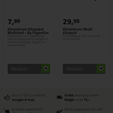
7,
29,
99
95
Kitcentrum Kitspatel
Kitcentrum Multi
Multitool - By Fugenfux
Kitspuit
Flexibele 6-in-1 oplossing
Fijne kitspuit met een anti
voor professionele voegen in
drup functie
vloeren, sanitair, tegels en
natuursteen.
Bekijken
Bekijken
Voor 21:00 uur besteld
Gratis
bezorging binnen
morgen in huis
België
vanaf
75,-
Grootste assortiment
Bpost pakjespunt: kies zelf