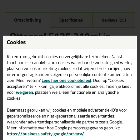
Omschrijving
Specificaties
Reviews (25)
Ottoseal S125 310ml in
Mat Es C8134
Cookies
Zoek je kit in een specifieke kleur? Gevonden! Deze sanitairkit
Kitcentrum gebruikt cookies en vergelijkbare technieken. Naast
Ottoseal S125 310ml in de kleur Mat Es C8134 is te gebruiken
functionele en analytische cookies waardoor de website goed werkt,
voor verschillende toepassingen. Een duurzame en veelzijdige kit
plaatsen we ook marketing cookies zodat wij en derde partijen jouw
welke makkelijk te verwerken is. Perfect als je een bijpassende
internetgedrag kunnen volgen en persoonlijke content kunnen laten
kleur zoekt met gegarandeerd een topresultaat. Bestel de
zien. Meer weten?
Lees hier ons cookiebeleid
. Door op "Cookies
Ottoseal S125 310ml in kleur Mat Es C8134 vandaag nog! Op
accepteren" te klikken, ga je akkoord met alle cookies. Indien je kiest
voorraad en op werkdagen besteld = morgen in huis.
voor
weigeren
, plaatsen we alleen functionele en analytische
cookies.
Wil je meer weten over de toepassing en kenmerken van dit
product?
Lees alles over dit product >
Daarnaast gebruiken wij cookies en mobiele advertentie-ID’s voor
Tips & tricks voor Ottoseal S125
gepersonaliseerde en niet-gepersonaliseerde advertenties,
waaronder advertentiepersonalisatie via partners zoals Google.
310ml
Meer informatie over hoe Google persoonsgegevens gebruikt:
https://business.safety.google/privacy/
In de volgende blogs wordt dit product gebruikt: