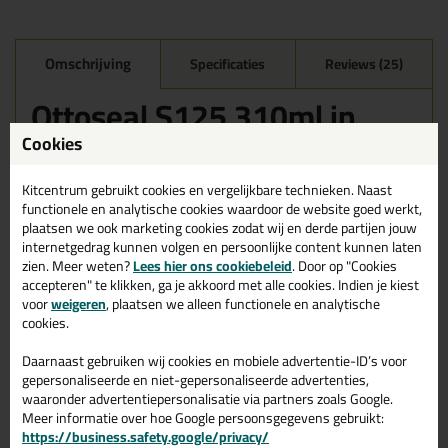
Omschrijving
Specificaties
Reviews (25)
Ottoseal S125 310ml in
Mat Eik Wit C8151
Cookies
Zoek je kit in een specifieke kleur? Gevonden! Deze sanitairkit
Ottoseal S125 310ml in de kleur Mat Eik Wit C8151 is te
Kitcentrum gebruikt cookies en vergelijkbare technieken. Naast
gebruiken voor verschillende toepassingen. Een duurzame en
functionele en analytische cookies waardoor de website goed werkt,
veelzijdige kit welke makkelijk te verwerken is. Perfect als je een
plaatsen we ook marketing cookies zodat wij en derde partijen jouw
bijpassende kleur zoekt met gegarandeerd een topresultaat.
internetgedrag kunnen volgen en persoonlijke content kunnen laten
Bestel de Ottoseal S125 310ml in kleur Mat Eik Wit C8151
zien. Meer weten?
Lees hier ons cookiebeleid
. Door op "Cookies
vandaag nog! Op voorraad en op werkdagen besteld = morgen in
accepteren" te klikken, ga je akkoord met alle cookies. Indien je kiest
huis.
voor
weigeren
, plaatsen we alleen functionele en analytische
cookies.
Wil je meer weten over de toepassing en kenmerken van dit
product?
Lees alles over dit product >
Daarnaast gebruiken wij cookies en mobiele advertentie-ID’s voor
gepersonaliseerde en niet-gepersonaliseerde advertenties,
Tips & tricks voor Ottoseal S125
waaronder advertentiepersonalisatie via partners zoals Google.
Meer informatie over hoe Google persoonsgegevens gebruikt:
310ml
https://business.safety.google/privacy/