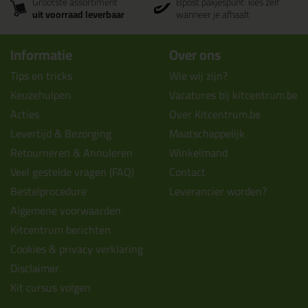
Grootste assortiment
Bpost pakjespunt: kies zelf
uit voorraad leverbaar
wanneer je afhaalt
Informatie
Over ons
Tips en tricks
Wie wij zijn?
Keuzehulpen
Vacatures bij kitcentrum.be
Acties
Over Kitcentrum.be
Levertijd & Bezorging
Maatschappelijk
Retourneren & Annuleren
Winkelmand
Veel gestelde vragen (FAQ)
Contact
Bestelprocedure
Leverancier worden?
Algemene voorwaarden
Kitcentrum berichten
Cookies & privacy verklaring
Disclaimer
Kit cursus volgen