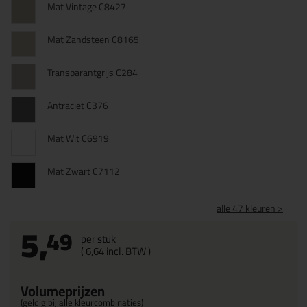
Mat Vintage C8427
Mat Zandsteen C8165
Transparantgrijs C284
Antraciet C376
Mat Wit C6919
Mat Zwart C7112
alle 47 kleuren >
5,
49
per stuk
(
6,
64
incl. BTW )
Volumeprijzen
(geldig bij alle kleurcombinaties)