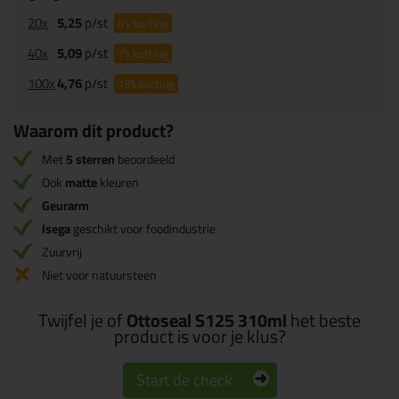
20x
5,25
p/st
4%
korting
40x
5,09
p/st
7%
korting
100x
4,76
p/st
13%
korting
Waarom dit product?
Met
5 sterren
beoordeeld
Ook
matte
kleuren
Geurarm
Isega
geschikt voor foodindustrie
Zuurvrij
Niet voor natuursteen
Twijfel je of
Ottoseal S125 310ml
het beste
product is voor je klus?
Start de check