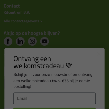
Contact
Kitcentrum B.V.
Alle contactgegevens >
Altijd op de hoogte blijven?
Nieuws, tips en exclusieve deals rechtstreeks in je
Ontvang een
inbox
welkomstcadeau 💚
Email
Schijf je in voor onze nieuwsbrief en ontvang
t.w.v. €35
een welkomstcadeau
bij je eerste
Inschrijven
bestelling!
Email
Kitcentrum is trots op: