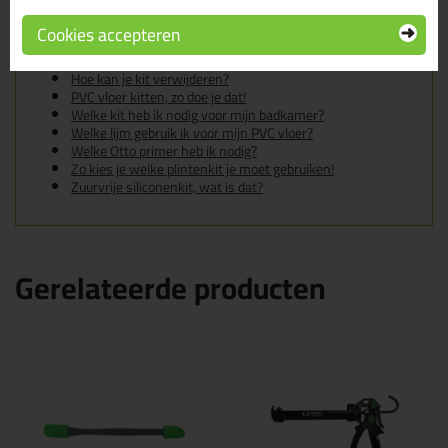
In de volgende blogs wordt dit product gebruikt:
De badkamer kitten? Lees hier hoe!
Cookies accepteren
Gietvloer kitten, zo doe je dat!
Hoe kan je een (kunststof) binnenkozijn afkitten?
Hoe kan je kit verwijderen?
PVC vloer kitten, zo doe je dat!
Welke kit heb ik nodig voor mijn badkamer?
Welke lijm gebruik ik voor mijn PVC vloer?
Welke Otto primer heb ik nodig?
Zo kies je welke plintenkit je moet gebruiken!
Zuurvrije siliconenkit, wat is dat?
Gerelateerde producten