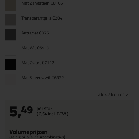
Mat Zandsteen C8165
Transparantgrijs C284
Antraciet C376
Mat Wit C6919
Mat Zwart C7112
Mat Sneeuwwit C6832
alle 47 kleuren >
5,
49
per stuk
(
6,
64
incl. BTW )
Volumeprijzen
(geldig bij alle kleurcombinaties)