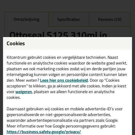
Omschrijving
Specificaties
Reviews (25)
Ottoseal S125 310ml in
Mat Vintage C8427
Cookies
Zoek je kit in een specifieke kleur? Gevonden! Deze sanitairkit
Ottoseal S125 310ml in de kleur Mat Vintage C8427 is te
Kitcentrum gebruikt cookies en vergelijkbare technieken. Naast
gebruiken voor verschillende toepassingen. Een duurzame en
functionele en analytische cookies waardoor de website goed werkt,
veelzijdige kit welke makkelijk te verwerken is. Perfect als je een
plaatsen we ook marketing cookies zodat wij en derde partijen jouw
bijpassende kleur zoekt met gegarandeerd een topresultaat.
internetgedrag kunnen volgen en persoonlijke content kunnen laten
Bestel de Ottoseal S125 310ml in kleur Mat Vintage C8427
zien. Meer weten?
Lees hier ons cookiebeleid
. Door op "Cookies
vandaag nog! Op voorraad en op werkdagen besteld = morgen in
accepteren" te klikken, ga je akkoord met alle cookies. Indien je kiest
huis.
voor
weigeren
, plaatsen we alleen functionele en analytische
cookies.
Wil je meer weten over de toepassing en kenmerken van dit
product?
Lees alles over dit product >
Daarnaast gebruiken wij cookies en mobiele advertentie-ID’s voor
gepersonaliseerde en niet-gepersonaliseerde advertenties,
Tips & tricks voor Ottoseal S125
waaronder advertentiepersonalisatie via partners zoals Google.
Meer informatie over hoe Google persoonsgegevens gebruikt:
310ml
https://business.safety.google/privacy/