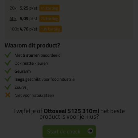
20x
5,25
p/st
4%
korting
40x
5,09
p/st
7%
korting
100x
4,76
p/st
13%
korting
Waarom dit product?
Met
5 sterren
beoordeeld
Ook
matte
kleuren
Geurarm
Isega
geschikt voor foodindustrie
Zuurvrij
Niet voor natuursteen
Twijfel je of
Ottoseal S125 310ml
het beste
product is voor je klus?
Start de check