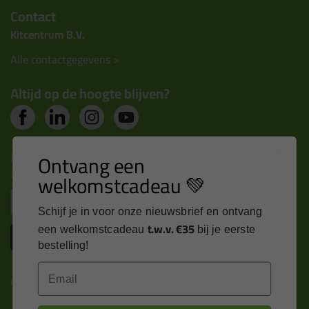
Contact
Kitcentrum B.V.
Alle contactgegevens >
Altijd op de hoogte blijven?
Nieuws, tips en exclusieve deals rechtstreeks in je
Ontvang een
inbox
welkomstcadeau 💚
Email
Schijf je in voor onze nieuwsbrief en ontvang
t.w.v. €35
een welkomstcadeau
bij je eerste
Inschrijven
bestelling!
Email
Kitcentrum is trots op: