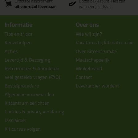
Grootste assortiment
Bpost pakjespunt: kies zelf
uit voorraad leverbaar
wanneer je afhaalt
Informatie
Over ons
Tips en tricks
Wie wij zijn?
Keuzehulpen
Vacatures bij kitcentrum.be
Acties
Over Kitcentrum.be
Levertijd & Bezorging
Maatschappelijk
Retourneren & Annuleren
Winkelmand
Veel gestelde vragen (FAQ)
Contact
Bestelprocedure
Leverancier worden?
Algemene voorwaarden
Kitcentrum berichten
Cookies & privacy verklaring
Disclaimer
Kit cursus volgen