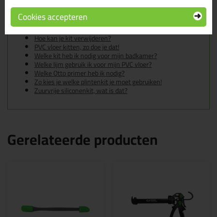
In de volgende blogs wordt dit product gebruikt:
De badkamer kitten? Lees hier hoe!
Cookies accepteren
Gietvloer kitten, zo doe je dat!
Hoe kan je een (kunststof) binnenkozijn afkitten?
Hoe kan je kit verwijderen?
PVC vloer kitten, zo doe je dat!
Welke kit heb ik nodig voor mijn badkamer?
Welke lijm gebruik ik voor mijn PVC vloer?
Welke Otto primer heb ik nodig?
Zo kies je welke plintenkit je moet gebruiken!
Zuurvrije siliconenkit, wat is dat?
Gerelateerde producten