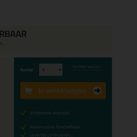
ERBAAR
...
bereken aantal >
Aantal
In winkelwagen
Voldoende voorraad
Alleen online beschikbaar
Levertijd controleren...