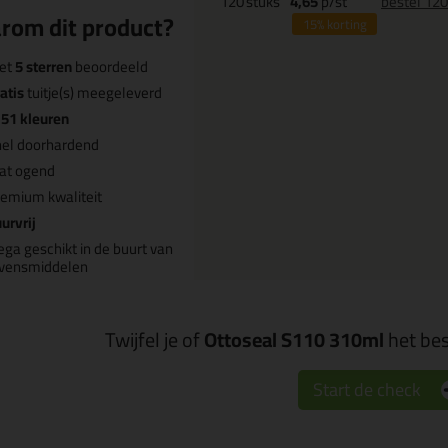
120
stuks
4,65
p/st
bestel 12
rom dit product?
15%
korting
et
5 sterren
beoordeeld
atis
tuitje(s) meegeleverd
n
51 kleuren
nel doorhardend
at ogend
emium kwaliteit
urvrij
ega geschikt in de buurt van
evensmiddelen
Twijfel je of
Ottoseal S110 310ml
het bes
Start de check