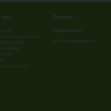
 ons
Contact
j zijn?
Kitcentrum B.V.
res bij kitcentrum.be
Alle contactgegevens >
Kitcentrum.be
chappelijk
elmand
ct
ancier worden?