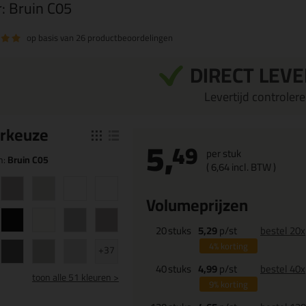
r:
Bruin C05
op basis van
26 productbeoordelingen
DIRECT LEV
Levertijd controleren
r
keuze
5,
49
per stuk
n:
Bruin C05
(
6,
64
incl. BTW )
Volumeprijzen
20
stuks
5,29
p/st
bestel 20x
4%
korting
+37
40
stuks
4,99
p/st
bestel 40x
toon
alle 51 kleuren >
9%
korting