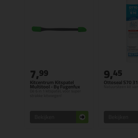
7,
9,
99
45
Kitcentrum Kitspatel
Ottoseal S70 3
Multitool - By Fugenfux
Natuursteen kit va
Dé 6 in 1 kitspatel, voor super
strakke kitvoegen!
Bekijken
Bekijken