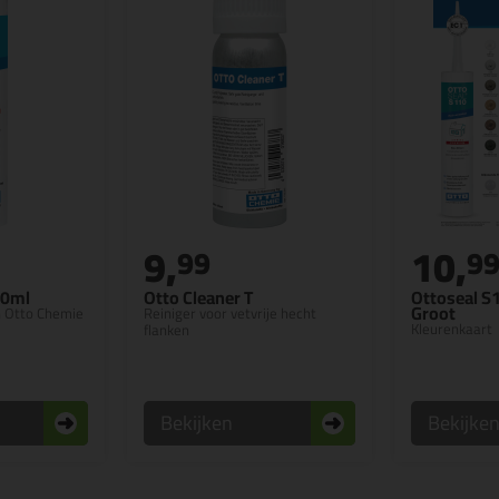
9,
10,
99
9
10ml
Otto Cleaner T
Ottoseal S
Groot
n Otto Chemie
Reiniger voor vetvrije hecht
Kleurenkaart
flanken
Bekijken
Bekijke