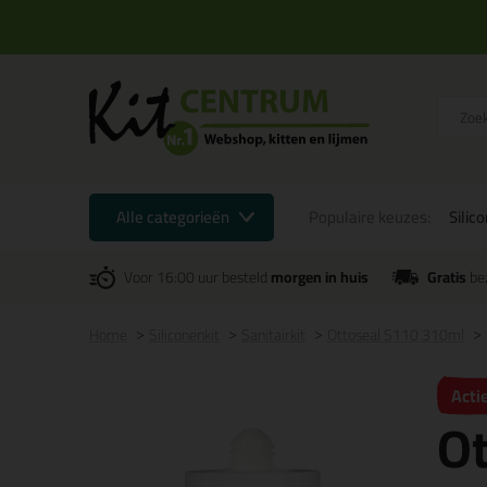
Alle categorieën
Populaire keuzes:
Silic
Voor 16:00 uur besteld
morgen in huis
Gratis
be
Home
Siliconenkit
Sanitairkit
Ottoseal S110 310ml
Acti
O