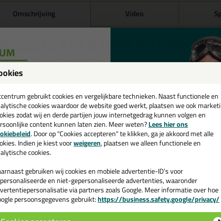
Omschrijving
Video
Sp
ttoseal S110 310ml in Bruin C05
 je kit in een specifieke kleur? Gevonden! Deze sanitairkit Ottoseal S11
schillende toepassingen. Een duurzame en veelzijdige kit welke makkelijk
ookies
een
kt met gegarandeerd een topresultaat. Bestel de Ottoseal S110 310ml 
kdagen besteld = morgen in huis.
cadeau 💚
tcentrum gebruikt cookies en vergelijkbare technieken. Naast functionele en
alytische cookies waardoor de website goed werkt, plaatsen we ook market
 je meer weten over de toepassing en kenmerken van dit product?
Lees 
okies zodat wij en derde partijen jouw internetgedrag kunnen volgen en
rsoonlijke content kunnen laten zien. Meer weten?
Lees hier ons
e nieuwsbrief en ontvang een
ps & tricks voor Ottoseal S110 310ml
okiebeleid
. Door op "Cookies accepteren" te klikken, ga je akkoord met alle
v. €35,-
bij je eerste bestelling!
okies. Indien je kiest voor
weigeren
, plaatsen we alleen functionele en
e volgende blogs wordt dit product gebruikt:
alytische cookies.
Bad kitten, zo doe je dat!
Beglazingskit overschilderen, wel of niet doen?
arnaast gebruiken wij cookies en mobiele advertentie-ID’s voor
De badkamer kitten? Lees hier hoe!
personaliseerde en niet-gepersonaliseerde advertenties, waaronder
Gietvloer kitten, zo doe je dat!
vertentiepersonalisatie via partners zoals Google. Meer informatie over hoe
Hoe kan je kit verwijderen?
ogle persoonsgegevens gebruikt:
https://business.safety.google/privacy/
 de actiecode ›
Hoe kies je de juiste kit kleur?
Hoe kit ik een (natuursteen) aanrechtblad af?