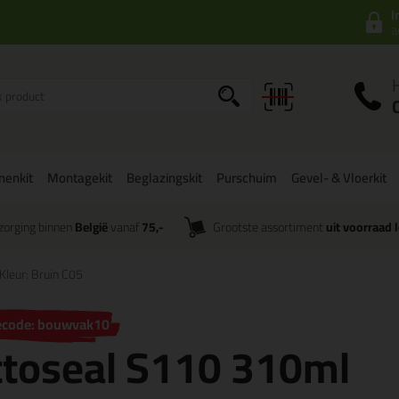
I
a
onenkit
Montagekit
Beglazingskit
Purschuim
Gevel- & Vloerkit
zorging binnen
België
vanaf
75,-
Grootste assortiment
uit voorraad 
Kleur: Bruin C05
ecode: bouwvak10
ttoseal S110 310ml