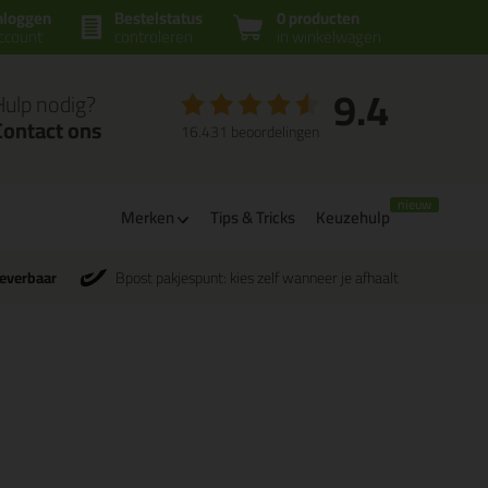
nloggen
Bestelstatus
0 producten
ccount
controleren
in winkelwagen
9.4
Hulp nodig?
Contact ons
16.431 beoordelingen
Merken
Tips & Tricks
Keuzehulp
leverbaar
Bpost pakjespunt: kies zelf wanneer je afhaalt