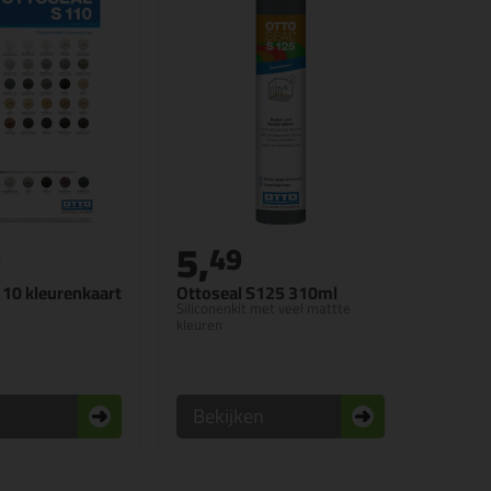
5,
9
49
110 kleurenkaart
Ottoseal S125 310ml
Siliconenkit met veel mattte
kleuren
n
Bekijken