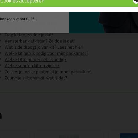
Cookies accepteren
Hoe kit je een wasbak?
 wil geen cadeau
Kookplaat afkitten? Hier lees je ons advies
Overschilderbare kit - Dit zijn je opties!
j aankoop vanaf €125,-
Tegels kitten? Zo doe je dat!
Toilet kitten, zo doe je dat!
Trap kitten, zo doe je dat!
Vensterbank afkitten? Zo doe je dat!
Wat is de droogtijd van kit? Lees het hier!
Welke kit heb ik nodig voor mijn badkamer?
Welke Otto primer heb ik nodig?
Welke soorten kitten zijn er?
Zo kies je welke plintenkit je moet gebruiken!
Zuurvrije siliconenkit, wat is dat?
n