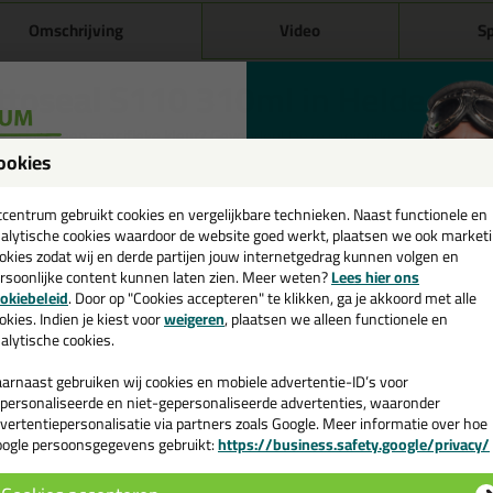
Omschrijving
Video
Sp
ttoseal S110 310ml in Helderbru
 je kit in een specifieke kleur? Gevonden! Deze sanitairkit Ottoseal S11
r verschillende toepassingen. Een duurzame en veelzijdige kit welke mak
ookies
een
ur zoekt met gegarandeerd een topresultaat. Bestel de Ottoseal S110 3
rraad en op werkdagen besteld = morgen in huis.
cadeau 💚
tcentrum gebruikt cookies en vergelijkbare technieken. Naast functionele en
alytische cookies waardoor de website goed werkt, plaatsen we ook market
 je meer weten over de toepassing en kenmerken van dit product?
Lees 
okies zodat wij en derde partijen jouw internetgedrag kunnen volgen en
rsoonlijke content kunnen laten zien. Meer weten?
Lees hier ons
e nieuwsbrief en ontvang een
ps & tricks voor Ottoseal S110 310ml
okiebeleid
. Door op "Cookies accepteren" te klikken, ga je akkoord met alle
v. €35,-
bij je eerste bestelling!
okies. Indien je kiest voor
weigeren
, plaatsen we alleen functionele en
e volgende blogs wordt dit product gebruikt:
alytische cookies.
Bad kitten, zo doe je dat!
Beglazingskit overschilderen, wel of niet doen?
arnaast gebruiken wij cookies en mobiele advertentie-ID’s voor
De badkamer kitten? Lees hier hoe!
personaliseerde en niet-gepersonaliseerde advertenties, waaronder
Gietvloer kitten, zo doe je dat!
vertentiepersonalisatie via partners zoals Google. Meer informatie over hoe
Hoe kan je kit verwijderen?
ogle persoonsgegevens gebruikt:
https://business.safety.google/privacy/
 de actiecode ›
Hoe kies je de juiste kit kleur?
Hoe kit ik een (natuursteen) aanrechtblad af?