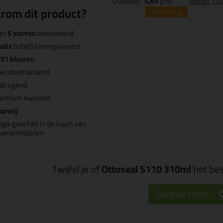
120
stuks
4,65
p/st
bestel 12
rom dit product?
15%
korting
et
5 sterren
beoordeeld
atis
tuitje(s) meegeleverd
n
51 kleuren
nel doorhardend
at ogend
emium kwaliteit
urvrij
ega geschikt in de buurt van
evensmiddelen
Twijfel je of
Ottoseal S110 310ml
het bes
Start de check