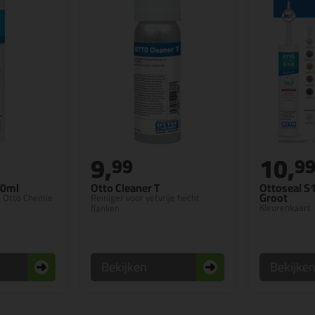
9,
10,
99
9
10ml
Otto Cleaner T
Ottoseal S
Groot
n Otto Chemie
Reiniger voor vetvrije hecht
Kleurenkaart
flanken
Bekijken
Bekijke