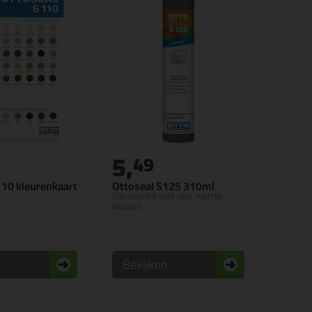
5,
9
49
110 kleurenkaart
Ottoseal S125 310ml
Siliconenkit met veel mattte
kleuren
n
Bekijken