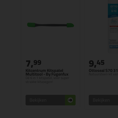
7,
9,
99
45
Kitcentrum Kitspatel
Ottoseal S70 3
Multitool - By Fugenfux
Natuursteen kit va
Dé 6 in 1 kitspatel, voor super
strakke kitvoegen!
Bekijken
Bekijken