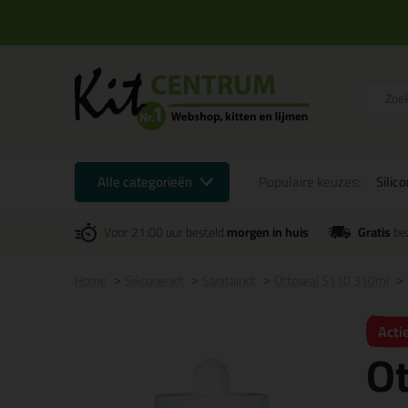
Alle categorieën
Populaire keuzes:
Silic
Voor 21:00 uur besteld
morgen in huis
Gratis
be
Home
Siliconenkit
Sanitairkit
Ottoseal S110 310ml
Acti
O