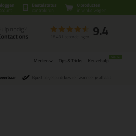
nloggen
Bestelstatus
0 producten
ccount
controleren
in winkelwagen
9.4
Hulp nodig?
Contact ons
16.431 beoordelingen
Merken
Tips & Tricks
Keuzehulp
leverbaar
Bpost pakjespunt: kies zelf wanneer je afhaalt