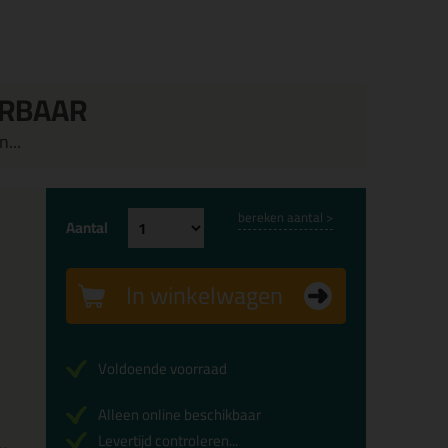
ERBAAR
...
bereken aantal >
Aantal
In winkelwagen
Voldoende voorraad
Alleen online beschikbaar
Levertijd controleren...