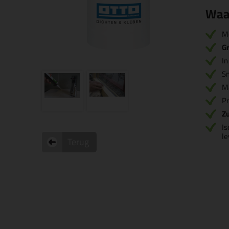
Waa
M
Gr
I
S
M
Pr
Zu
Is
l
Terug