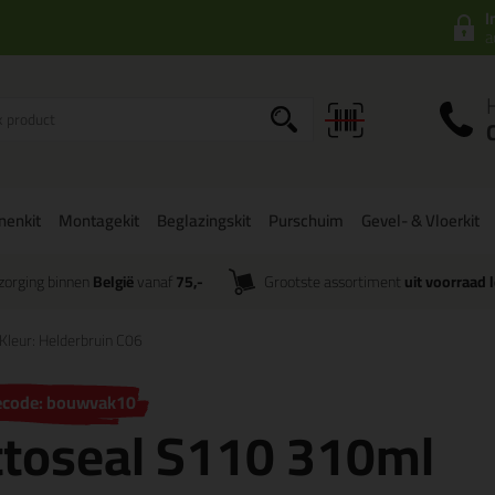
I
a
onenkit
Montagekit
Beglazingskit
Purschuim
Gevel- & Vloerkit
zorging binnen
België
vanaf
75,-
Grootste assortiment
uit voorraad 
Kleur: Helderbruin C06
ecode: bouwvak10
ttoseal S110 310ml