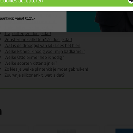
Cookies accepteren
Hoe kit je een wasbak?
 wil geen cadeau
Kookplaat afkitten? Hier lees je ons advies
Overschilderbare kit - Dit zijn je opties!
j aankoop vanaf €125,-
Tegels kitten? Zo doe je dat!
Toilet kitten, zo doe je dat!
Trap kitten, zo doe je dat!
Vensterbank afkitten? Zo doe je dat!
Wat is de droogtijd van kit? Lees het hier!
Welke kit heb ik nodig voor mijn badkamer?
Welke Otto primer heb ik nodig?
Welke soorten kitten zijn er?
Zo kies je welke plintenkit je moet gebruiken!
Zuurvrije siliconenkit, wat is dat?
n