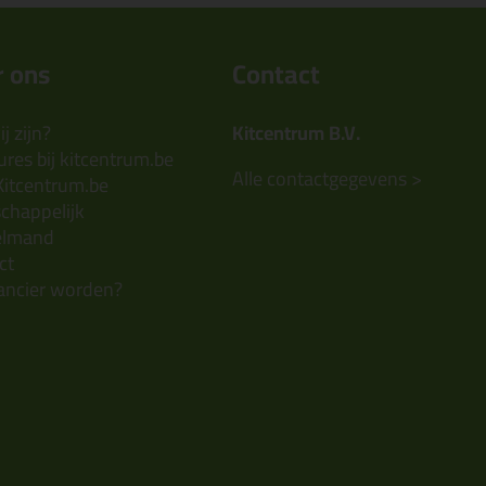
 ons
Contact
j zijn?
Kitcentrum B.V.
res bij kitcentrum.be
Alle contactgegevens >
Kitcentrum.be
chappelijk
elmand
ct
ancier worden?