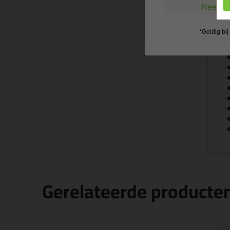
Nee, ik
*Geldig bi
Gerelateerde producte