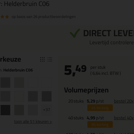
r:
Helderbruin C06
op basis van
26 productbeoordelingen
DIRECT LEV
Levertijd controleren
r
keuze
5,
49
per stuk
n:
Helderbruin C06
(
6,
64
incl. BTW )
Volumeprijzen
20
stuks
5,29
p/st
bestel 20x
4%
korting
+37
40
stuks
4,99
p/st
bestel 40x
toon
alle 51 kleuren >
9%
korting