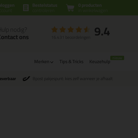
nloggen
Bestelstatus
0 producten
ccount
controleren
in winkelwagen
9.4
Hulp nodig?
Contact ons
16.431 beoordelingen
Merken
Tips & Tricks
Keuzehulp
leverbaar
Bpost pakjespunt: kies zelf wanneer je afhaalt