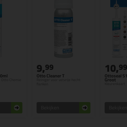
9,
10,
99
9
10ml
Otto Cleaner T
Ottoseal S
Groot
n Otto Chemie
Reiniger voor vetvrije hecht
Kleurenkaart
flanken
Bekijken
Bekijke