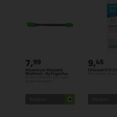
7,
9,
99
45
Kitcentrum Kitspatel
Ottoseal S70 3
Multitool - By Fugenfux
Natuursteen kit va
Dé 6 in 1 kitspatel, voor super
strakke kitvoegen!
Bekijken
Bekijken