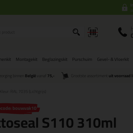
I
a
onenkit
Montagekit
Beglazingskit
Purschuim
Gevel- & Vloerkit
zorging binnen
België
vanaf
75,-
Grootste assortiment
uit voorraad 
Kleur: RAL 7035 (Lichtgrijs)
ecode: bouwvak10
ttoseal S110 310ml