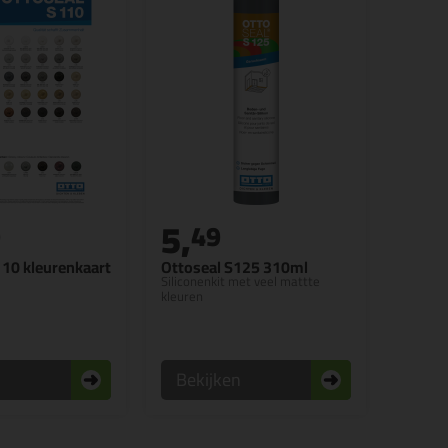
5,
9
49
110 kleurenkaart
Ottoseal S125 310ml
Siliconenkit met veel mattte
kleuren
n
Bekijken