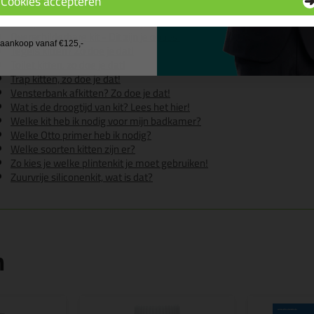
Cookies accepteren
Hoe kit je een wasbak?
 wil geen cadeau
Kookplaat afkitten? Hier lees je ons advies
Overschilderbare kit - Dit zijn je opties!
j aankoop vanaf €125,-
Tegels kitten? Zo doe je dat!
Toilet kitten, zo doe je dat!
Trap kitten, zo doe je dat!
Vensterbank afkitten? Zo doe je dat!
Wat is de droogtijd van kit? Lees het hier!
Welke kit heb ik nodig voor mijn badkamer?
Welke Otto primer heb ik nodig?
Welke soorten kitten zijn er?
Zo kies je welke plintenkit je moet gebruiken!
Zuurvrije siliconenkit, wat is dat?
n