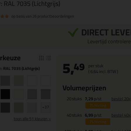
r:
RAL 7035 (Lichtgrijs)
op basis van
26 productbeoordelingen
DIRECT LEV
Levertijd controleren
r
keuze
5,
49
per stuk
n:
RAL 7035 (Lichtgrijs)
(
6,
64
incl. BTW )
Volumeprijzen
20
stuks
7,29
p/st
bestel 20x
3%
korting
+37
40
stuks
6,99
p/st
bestel 40x
toon
alle 51 kleuren >
7%
korting