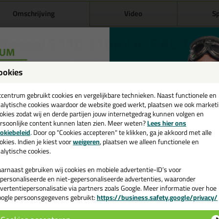
Omschrijving
Video
Sp
ttoseal S110 310ml in RAL 7035 (
 je kit in een specifieke kleur? Gevonden! Deze sanitairkit Ottoseal S110
r verschillende toepassingen. Een duurzame en veelzijdige kit welke mak
ookies
een
ur zoekt met gegarandeerd een topresultaat. Bestel de Ottoseal S110 31
rraad en op werkdagen besteld = morgen in huis.
cadeau 💚
tcentrum gebruikt cookies en vergelijkbare technieken. Naast functionele en
alytische cookies waardoor de website goed werkt, plaatsen we ook market
 je meer weten over de toepassing en kenmerken van dit product?
Lees 
okies zodat wij en derde partijen jouw internetgedrag kunnen volgen en
rsoonlijke content kunnen laten zien. Meer weten?
Lees hier ons
e nieuwsbrief en ontvang een
ps & tricks voor Ottoseal S110 310ml
okiebeleid
. Door op "Cookies accepteren" te klikken, ga je akkoord met alle
v. €35,-
bij je eerste bestelling!
okies. Indien je kiest voor
weigeren
, plaatsen we alleen functionele en
e volgende blogs wordt dit product gebruikt:
alytische cookies.
Bad kitten, zo doe je dat!
Beglazingskit overschilderen, wel of niet doen?
arnaast gebruiken wij cookies en mobiele advertentie-ID’s voor
De badkamer kitten? Lees hier hoe!
personaliseerde en niet-gepersonaliseerde advertenties, waaronder
Gietvloer kitten, zo doe je dat!
vertentiepersonalisatie via partners zoals Google. Meer informatie over hoe
Hoe kan je kit verwijderen?
ogle persoonsgegevens gebruikt:
https://business.safety.google/privacy/
 de actiecode ›
Hoe kies je de juiste kit kleur?
Hoe kit ik een (natuursteen) aanrechtblad af?