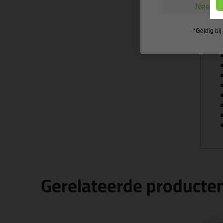
Nee, ik
*Geldig bi
Gerelateerde producte