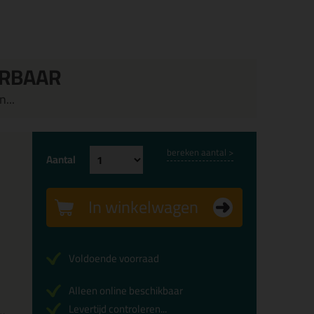
ERBAAR
...
bereken aantal >
Aantal
In winkelwagen
Voldoende voorraad
Alleen online beschikbaar
Levertijd controleren...