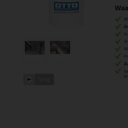
Waa
M
Gr
I
S
M
Pr
Zu
Is
l
Terug