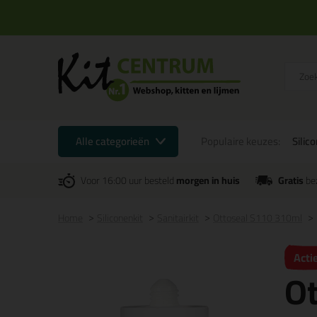
Alle categorieën
Populaire keuzes:
Silic
Voor 16:00 uur besteld
morgen in huis
Gratis
be
Home
Siliconenkit
Sanitairkit
Ottoseal S110 310ml
Acti
O