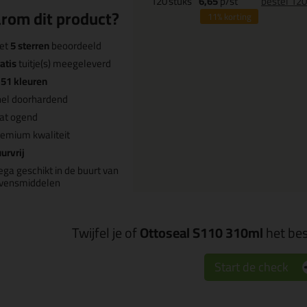
120
stuks
6,65
p/st
bestel 12
rom dit product?
11%
korting
et
5 sterren
beoordeeld
atis
tuitje(s) meegeleverd
n
51 kleuren
nel doorhardend
at ogend
emium kwaliteit
urvrij
ega geschikt in de buurt van
evensmiddelen
Twijfel je of
Ottoseal S110 310ml
het bes
Start de check