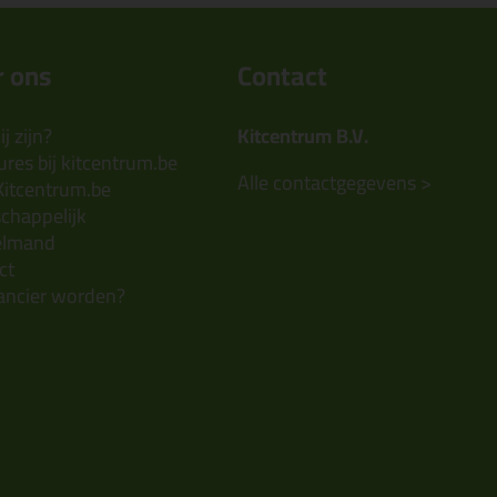
 ons
Contact
j zijn?
Kitcentrum B.V.
res bij kitcentrum.be
Alle contactgegevens >
Kitcentrum.be
chappelijk
elmand
ct
ancier worden?