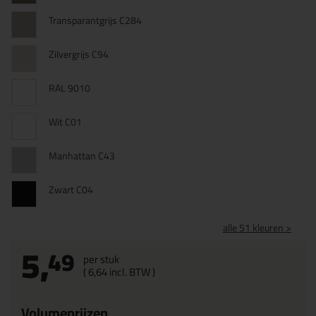
Transparantgrijs C284
Zilvergrijs C94
RAL 9010
Wit C01
Manhattan C43
Zwart C04
alle 51 kleuren >
5,
49
per stuk
(
6,
64
incl. BTW )
Volumeprijzen