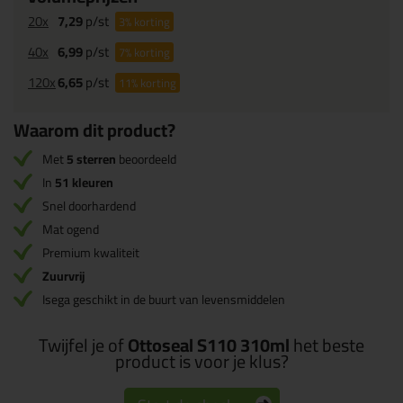
20x
7,29
p/st
3%
korting
40x
6,99
p/st
7%
korting
120x
6,65
p/st
11%
korting
Waarom dit product?
Met
5 sterren
beoordeeld
In
51 kleuren
Snel doorhardend
Mat ogend
Premium kwaliteit
Zuurvrij
Isega geschikt in de buurt van levensmiddelen
Twijfel je of
Ottoseal S110 310ml
het beste
product is voor je klus?