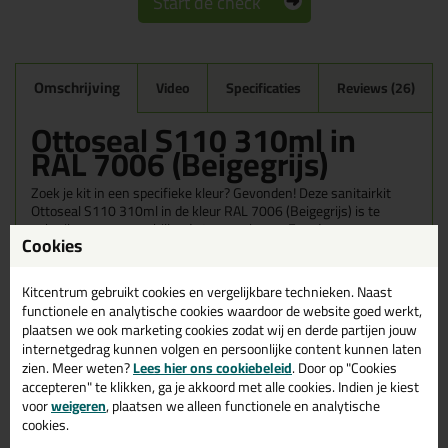
Start de check
Omschrijving
Video
Specificaties
Reviews (26)
Ottoseal S110 310ml in
RAL 7006 (Beigegrijs)
Zoek je kit in een specifieke kleur? Gevonden! Deze sanitairkit
Ottoseal S110 310ml in de kleur RAL 7006 (Beigegrijs) is te
gebruiken voor verschillende toepassingen. Een duurzame en
Cookies
veelzijdige kit welke makkelijk te verwerken is. Perfect als je een
bijpassende kleur zoekt met gegarandeerd een topresultaat.
Bestel de Ottoseal S110 310ml in kleur RAL 7006 (Beigegrijs)
Kitcentrum gebruikt cookies en vergelijkbare technieken. Naast
vandaag nog! Op voorraad en op werkdagen besteld = morgen in
functionele en analytische cookies waardoor de website goed werkt,
huis.
plaatsen we ook marketing cookies zodat wij en derde partijen jouw
internetgedrag kunnen volgen en persoonlijke content kunnen laten
Wil je meer weten over de toepassing en kenmerken van dit
zien. Meer weten?
Lees hier ons cookiebeleid
. Door op "Cookies
product?
Lees alles over dit product >
accepteren" te klikken, ga je akkoord met alle cookies. Indien je kiest
voor
weigeren
, plaatsen we alleen functionele en analytische
Tips & tricks voor Ottoseal S110
cookies.