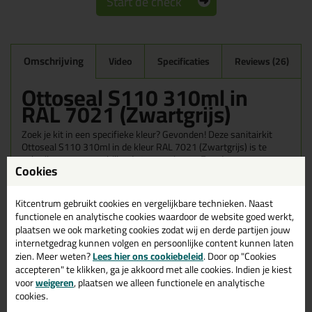
Start de check
Omschrijving
Video
Specificaties
Reviews (26)
Ottoseal S110 310ml in
RAL 7021 (Zwartgrijs)
Zoek je kit in een specifieke kleur? Gevonden! Deze sanitairkit
Ottoseal S110 310ml in de kleur RAL 7021 (Zwartgrijs) is te
gebruiken voor verschillende toepassingen. Een duurzame en
Cookies
veelzijdige kit welke makkelijk te verwerken is. Perfect als je een
bijpassende kleur zoekt met gegarandeerd een topresultaat.
Bestel de Ottoseal S110 310ml in kleur RAL 7021 (Zwartgrijs)
Kitcentrum gebruikt cookies en vergelijkbare technieken. Naast
vandaag nog! Op voorraad en op werkdagen besteld = morgen in
functionele en analytische cookies waardoor de website goed werkt,
huis.
plaatsen we ook marketing cookies zodat wij en derde partijen jouw
internetgedrag kunnen volgen en persoonlijke content kunnen laten
Wil je meer weten over de toepassing en kenmerken van dit
zien. Meer weten?
Lees hier ons cookiebeleid
. Door op "Cookies
product?
Lees alles over dit product >
accepteren" te klikken, ga je akkoord met alle cookies. Indien je kiest
voor
weigeren
, plaatsen we alleen functionele en analytische
Tips & tricks voor Ottoseal S110
cookies.