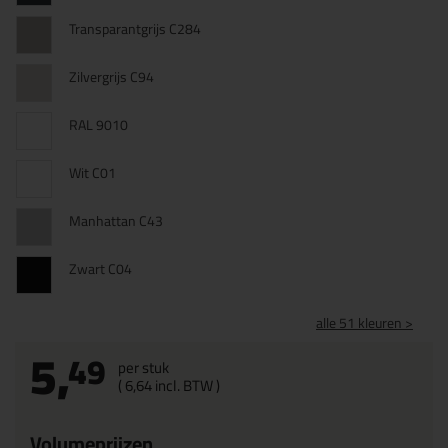
Transparantgrijs C284
Zilvergrijs C94
RAL 9010
Wit C01
Manhattan C43
Zwart C04
alle 51 kleuren >
5,
49
per stuk
(
6,
64
incl. BTW )
Volumeprijzen