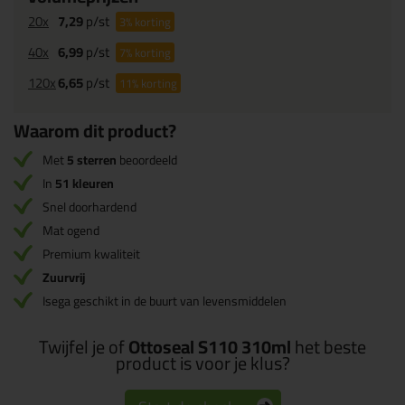
20x
7,29
p/st
3%
korting
40x
6,99
p/st
7%
korting
120x
6,65
p/st
11%
korting
Waarom dit product?
Met
5 sterren
beoordeeld
In
51 kleuren
Snel doorhardend
Mat ogend
Premium kwaliteit
Zuurvrij
Isega geschikt in de buurt van levensmiddelen
Twijfel je of
Ottoseal S110 310ml
het beste
product is voor je klus?