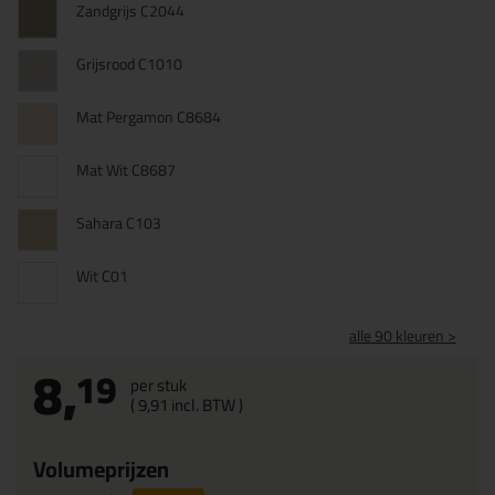
Zandgrijs C2044
Grijsrood C1010
Mat Pergamon C8684
Mat Wit C8687
Sahara C103
Wit C01
alle 90 kleuren >
8,
19
per stuk
(
9,
91
incl. BTW )
Volumeprijzen