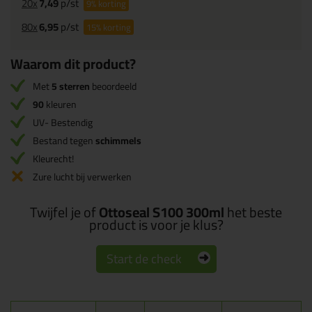
20x
7,49
p/st
9%
korting
80x
6,95
p/st
15%
korting
Waarom dit product?
Met
5 sterren
beoordeeld
90
kleuren
UV- Bestendig
Bestand tegen
schimmels
Kleurecht!
Zure lucht bij verwerken
Twijfel je of
Ottoseal S100 300ml
het beste
product is voor je klus?
Start de check