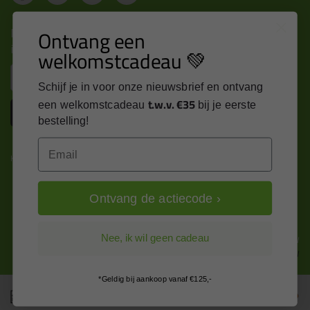
Nieuws, tips en exclusieve deals rechtstreeks in je
Ontvang een
inbox
welkomstcadeau 💚
Email
Schijf je in voor onze nieuwsbrief en ontvang
t.w.v. €35
een welkomstcadeau
bij je eerste
Inschrijven
bestelling!
Email
Kitcentrum is trots op:
Ontvang de actiecode ›
Alle prijzen zijn in EURO en excl. 21% BTW
Nee, ik wil geen cadeau
wijzig naar incl. BTW
*Geldig bij aankoop vanaf €125,-