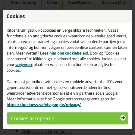
Omschrijving
Video
Specificaties
Reviews (21)
Ottoseal S100 300ml in
Cookies
Agaatgrijs C62
Kitcentrum gebruikt cookies en vergelijkbare technieken. Naast
Zoek je kit in een specifieke kleur? Gevonden! Deze sanitairkit
functionele en analytische cookies waardoor de website goed werkt,
Ottoseal S100 300ml in de kleur Agaatgrijs C62 is te gebruiken
plaatsen we ook marketing cookies zodat wij en derde partijen jouw
voor verschillende toepassingen. Een duurzame en veelzijdige kit
internetgedrag kunnen volgen en persoonlijke content kunnen laten
welke makkelijk te verwerken is. Perfect als je een bijpassende
zien. Meer weten?
Lees hier ons cookiebeleid
. Door op "Cookies
kleur zoekt met gegarandeerd een topresultaat. Bestel de
accepteren" te klikken, ga je akkoord met alle cookies. Indien je kiest
Ottoseal S100 300ml in kleur Agaatgrijs C62 vandaag nog! Op
voor
weigeren
, plaatsen we alleen functionele en analytische
voorraad en op werkdagen besteld = morgen in huis.
cookies.
Wil je meer weten over de toepassing en kenmerken van dit
Daarnaast gebruiken wij cookies en mobiele advertentie-ID’s voor
product?
Lees alles over dit product >
gepersonaliseerde en niet-gepersonaliseerde advertenties,
waaronder advertentiepersonalisatie via partners zoals Google.
Tips & tricks voor Ottoseal S100
Meer informatie over hoe Google persoonsgegevens gebruikt:
https://business.safety.google/privacy/
300ml
In de volgende blogs wordt dit product gebruikt:
Cookies accepteren
De badkamer kitten? Lees hier hoe!
Welke Otto primer heb ik nodig?
Welke soorten kitten zijn er?