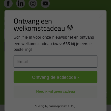
Nieuws, tips en exclusieve deals rechtstreeks in je
Ontvang een
inbox
welkomstcadeau 💚
Email
Schijf je in voor onze nieuwsbrief en ontvang
t.w.v. €35
een welkomstcadeau
bij je eerste
Inschrijven
bestelling!
Email
Kitcentrum is trots op:
Ontvang de actiecode ›
Alle prijzen zijn in EURO en excl. 21% BTW
Nee, ik wil geen cadeau
wijzig naar incl. BTW
*Geldig bij aankoop vanaf €125,-