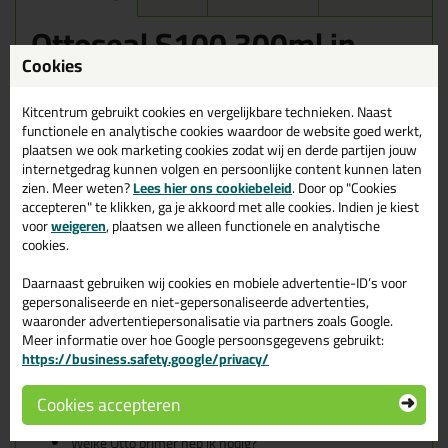
Ottoseal S100 300ml in
Pastelbeige C74 (NIET
Cookies
MEER BESCHIKBAAR)
Kitcentrum gebruikt cookies en vergelijkbare technieken. Naast
Zoek je kit in een specifieke kleur? Gevonden! Deze sanitairkit
functionele en analytische cookies waardoor de website goed werkt,
Ottoseal S100 300ml in de kleur Pastelbeige C74 (NIET MEER
plaatsen we ook marketing cookies zodat wij en derde partijen jouw
BESCHIKBAAR) is te gebruiken voor verschillende toepassingen.
internetgedrag kunnen volgen en persoonlijke content kunnen laten
Een duurzame en veelzijdige kit welke makkelijk te verwerken is.
zien. Meer weten?
Lees hier ons cookiebeleid
. Door op "Cookies
Perfect als je een bijpassende kleur zoekt met gegarandeerd een
accepteren" te klikken, ga je akkoord met alle cookies. Indien je kiest
topresultaat. Bestel de Ottoseal S100 300ml in kleur Pastelbeige
voor
weigeren
, plaatsen we alleen functionele en analytische
C74 (NIET MEER BESCHIKBAAR) vandaag nog! Op voorraad en op
cookies.
werkdagen besteld = morgen in huis.
Daarnaast gebruiken wij cookies en mobiele advertentie-ID’s voor
Wil je meer weten over de toepassing en kenmerken van dit
gepersonaliseerde en niet-gepersonaliseerde advertenties,
product?
Lees alles over dit product >
waaronder advertentiepersonalisatie via partners zoals Google.
Meer informatie over hoe Google persoonsgegevens gebruikt:
Tips & tricks voor Ottoseal S100
https://business.safety.google/privacy/
300ml
Cookies accepteren
In de volgende blogs wordt dit product gebruikt:
De badkamer kitten? Lees hier hoe!
Welke Otto primer heb ik nodig?