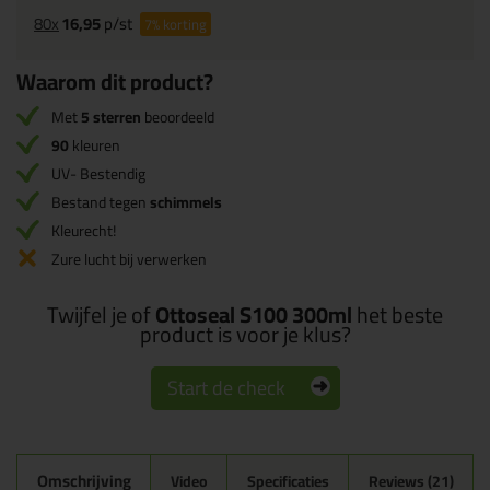
80x
16,95
p/st
7%
korting
Waarom dit product?
Met
5 sterren
beoordeeld
90
kleuren
UV- Bestendig
Bestand tegen
schimmels
Kleurecht!
Zure lucht bij verwerken
Twijfel je of
Ottoseal S100 300ml
het beste
product is voor je klus?
Start de check
Omschrijving
Video
Specificaties
Reviews (21)