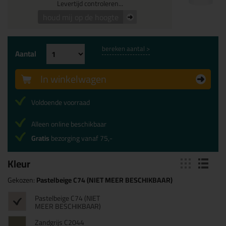
Levertijd controleren...
houd mij op de hoogte
bereken aantal >
Aantal
In winkelwagen
Voldoende voorraad
Alleen online beschikbaar
Gratis
bezorging vanaf 75,-
Kleur
Gekozen:
Pastelbeige C74 (NIET MEER BESCHIKBAAR)
Pastelbeige C74 (NIET
MEER BESCHIKBAAR)
Zandgrijs C2044