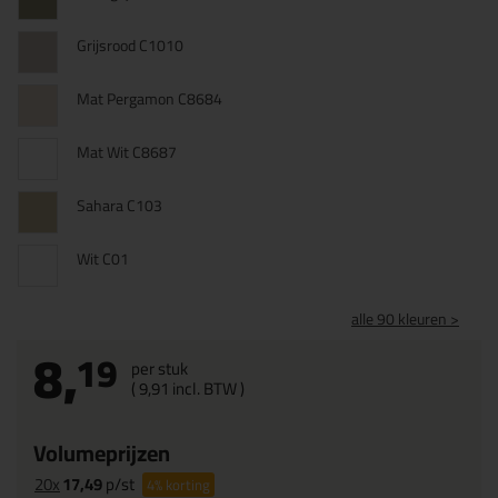
Grijsrood C1010
Mat Pergamon C8684
Mat Wit C8687
Sahara C103
Wit C01
alle 90 kleuren >
8,
19
per stuk
(
9,
91
incl. BTW )
Volumeprijzen
20x
17,49
p/st
4%
korting