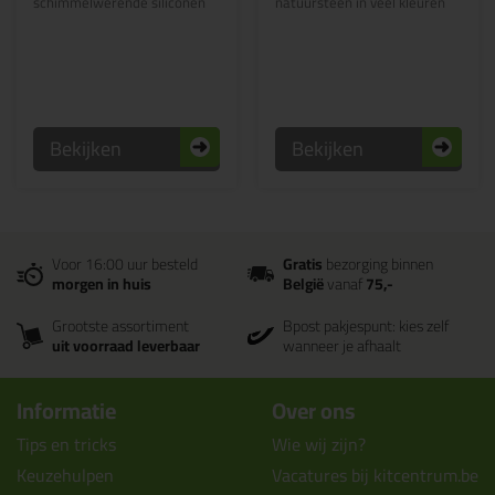
schimmelwerende siliconen
natuursteen in veel kleuren
Bekijken
Bekijken
Voor 16:00 uur besteld
Gratis
bezorging binnen
morgen in huis
België
vanaf
75,-
Grootste assortiment
Bpost pakjespunt: kies zelf
uit voorraad leverbaar
wanneer je afhaalt
Informatie
Over ons
Tips en tricks
Wie wij zijn?
Keuzehulpen
Vacatures bij kitcentrum.be