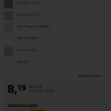
Zandgrijs C2044
Grijsrood C1010
Mat Pergamon C8684
Mat Wit C8687
Sahara C103
Wit C01
alle 90 kleuren >
8,
19
per stuk
(
9,
91
incl. BTW )
Volumeprijzen