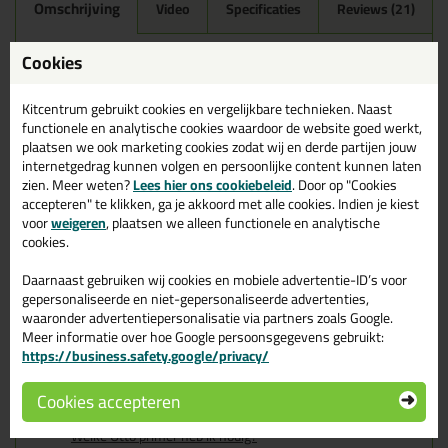
Omschrijving
Video
Specificaties
Reviews (21)
Ottoseal S100 300ml in
Cookies
Bahamabeige C10
Kitcentrum gebruikt cookies en vergelijkbare technieken. Naast
Zoek je kit in een specifieke kleur? Gevonden! Deze sanitairkit
functionele en analytische cookies waardoor de website goed werkt,
Ottoseal S100 300ml in de kleur Bahamabeige C10 is te
plaatsen we ook marketing cookies zodat wij en derde partijen jouw
gebruiken voor verschillende toepassingen. Een duurzame en
internetgedrag kunnen volgen en persoonlijke content kunnen laten
veelzijdige kit welke makkelijk te verwerken is. Perfect als je een
zien. Meer weten?
Lees hier ons cookiebeleid
. Door op "Cookies
bijpassende kleur zoekt met gegarandeerd een topresultaat.
accepteren" te klikken, ga je akkoord met alle cookies. Indien je kiest
Bestel de Ottoseal S100 300ml in kleur Bahamabeige C10
vandaag nog! Op voorraad en op werkdagen besteld = morgen in
voor
weigeren
, plaatsen we alleen functionele en analytische
huis.
cookies.
Wil je meer weten over de toepassing en kenmerken van dit
Daarnaast gebruiken wij cookies en mobiele advertentie-ID’s voor
product?
Lees alles over dit product >
gepersonaliseerde en niet-gepersonaliseerde advertenties,
waaronder advertentiepersonalisatie via partners zoals Google.
Tips & tricks voor Ottoseal S100
Meer informatie over hoe Google persoonsgegevens gebruikt:
https://business.safety.google/privacy/
300ml
Cookies accepteren
In de volgende blogs wordt dit product gebruikt:
De badkamer kitten? Lees hier hoe!
Welke Otto primer heb ik nodig?