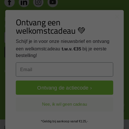
Nieuws, tips en exclusieve deals rechtstreeks in je
Ontvang een
inbox
welkomstcadeau 💚
Email
Schijf je in voor onze nieuwsbrief en ontvang
t.w.v. €35
een welkomstcadeau
bij je eerste
Inschrijven
bestelling!
Email
Kitcentrum is trots op:
Ontvang de actiecode ›
Alle prijzen zijn in EURO en excl. 21% BTW
Nee, ik wil geen cadeau
wijzig naar incl. BTW
*Geldig bij aankoop vanaf €125,-