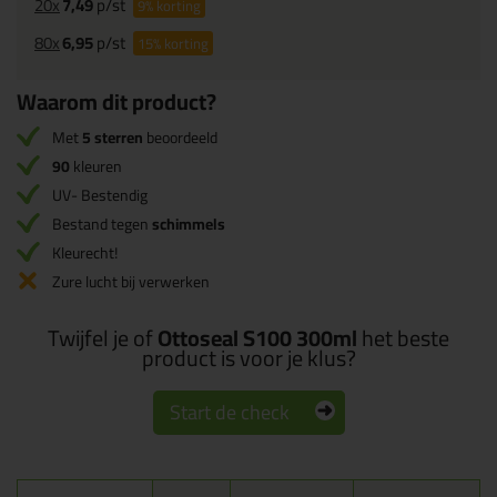
20x
7,49
p/st
9%
korting
80x
6,95
p/st
15%
korting
Waarom dit product?
Met
5 sterren
beoordeeld
90
kleuren
UV- Bestendig
Bestand tegen
schimmels
Kleurecht!
Zure lucht bij verwerken
Twijfel je of
Ottoseal S100 300ml
het beste
product is voor je klus?
Start de check