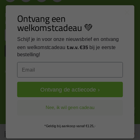
Nieuws, tips en exclusieve deals rechtstreeks in je
Ontvang een
inbox
welkomstcadeau 💚
Email
Schijf je in voor onze nieuwsbrief en ontvang
t.w.v. €35
een welkomstcadeau
bij je eerste
Inschrijven
bestelling!
Email
Kitcentrum is trots op:
Ontvang de actiecode ›
Alle prijzen zijn in EURO en excl. 21% BTW
Nee, ik wil geen cadeau
wijzig naar incl. BTW
*Geldig bij aankoop vanaf €125,-