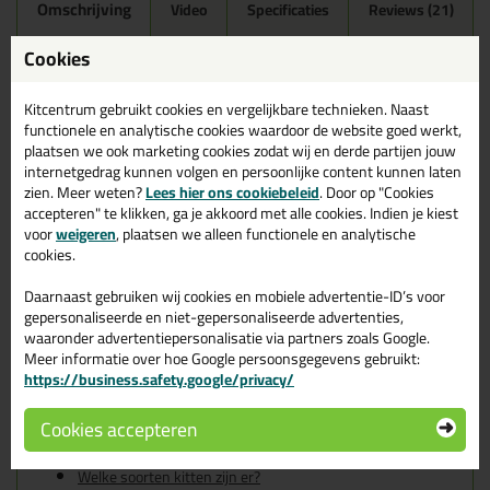
Omschrijving
Video
Specificaties
Reviews (21)
Ottoseal S100 300ml in
Cookies
Oudwit C51
Kitcentrum gebruikt cookies en vergelijkbare technieken. Naast
Zoek je kit in een specifieke kleur? Gevonden! Deze sanitairkit
functionele en analytische cookies waardoor de website goed werkt,
Ottoseal S100 300ml in de kleur Oudwit C51 is te gebruiken voor
plaatsen we ook marketing cookies zodat wij en derde partijen jouw
verschillende toepassingen. Een duurzame en veelzijdige kit
internetgedrag kunnen volgen en persoonlijke content kunnen laten
welke makkelijk te verwerken is. Perfect als je een bijpassende
zien. Meer weten?
Lees hier ons cookiebeleid
. Door op "Cookies
kleur zoekt met gegarandeerd een topresultaat. Bestel de
accepteren" te klikken, ga je akkoord met alle cookies. Indien je kiest
Ottoseal S100 300ml in kleur Oudwit C51 vandaag nog! Op
voor
weigeren
, plaatsen we alleen functionele en analytische
voorraad en op werkdagen besteld = morgen in huis.
cookies.
Wil je meer weten over de toepassing en kenmerken van dit
Daarnaast gebruiken wij cookies en mobiele advertentie-ID’s voor
product?
Lees alles over dit product >
gepersonaliseerde en niet-gepersonaliseerde advertenties,
waaronder advertentiepersonalisatie via partners zoals Google.
Tips & tricks voor Ottoseal S100
Meer informatie over hoe Google persoonsgegevens gebruikt:
https://business.safety.google/privacy/
300ml
In de volgende blogs wordt dit product gebruikt:
Cookies accepteren
De badkamer kitten? Lees hier hoe!
Welke Otto primer heb ik nodig?
Welke soorten kitten zijn er?