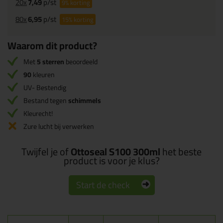
20x
7,49
p/st
9%
korting
80x
6,95
p/st
15%
korting
Waarom dit product?
Met
5 sterren
beoordeeld
90
kleuren
UV- Bestendig
Bestand tegen
schimmels
Kleurecht!
Zure lucht bij verwerken
Twijfel je of
Ottoseal S100 300ml
het beste
product is voor je klus?
Start de check