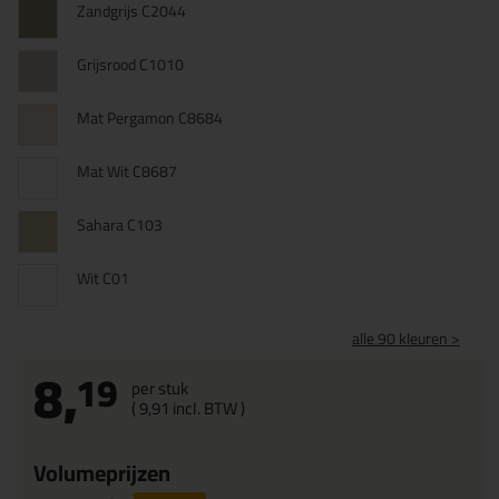
Zandgrijs C2044
Grijsrood C1010
Mat Pergamon C8684
Mat Wit C8687
Sahara C103
Wit C01
alle 90 kleuren >
8,
19
per stuk
(
9,
91
incl. BTW )
Volumeprijzen