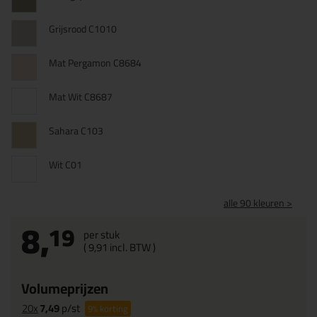
Grijsrood C1010
Mat Pergamon C8684
Mat Wit C8687
Sahara C103
Wit C01
alle 90 kleuren >
8,
19
per stuk
(
9,
91
incl. BTW )
Volumeprijzen
20x
7,49
p/st
9%
korting