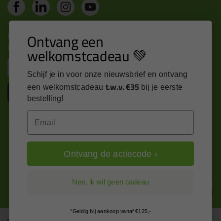
Nieuws, tips en exclusieve deals rechtstreeks in je
Ontvang een
inbox
welkomstcadeau 💚
Email
Schijf je in voor onze nieuwsbrief en ontvang
t.w.v. €35
een welkomstcadeau
bij je eerste
Inschrijven
bestelling!
Email
Kitcentrum is trots op:
Ontvang de actiecode ›
Alle prijzen zijn in EURO en excl. 21% BTW
Nee, ik wil geen cadeau
wijzig naar incl. BTW
*Geldig bij aankoop vanaf €125,-