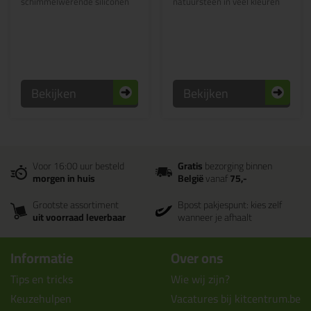
schimmelwerende siliconen
natuursteen in veel kleuren
Bekijken
Bekijken
Voor 16:00 uur besteld
Gratis
bezorging binnen
morgen in huis
België
vanaf
75,-
Grootste assortiment
Bpost pakjespunt: kies zelf
uit voorraad leverbaar
wanneer je afhaalt
Informatie
Over ons
Tips en tricks
Wie wij zijn?
Keuzehulpen
Vacatures bij kitcentrum.be