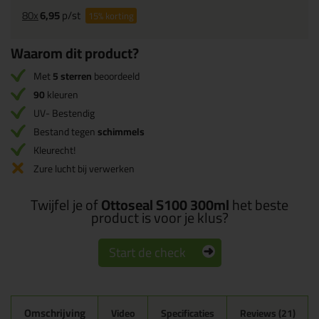
80x
6,95
p/st
15%
korting
Waarom dit product?
Met
5 sterren
beoordeeld
90
kleuren
UV- Bestendig
Bestand tegen
schimmels
Kleurecht!
Zure lucht bij verwerken
Twijfel je of
Ottoseal S100 300ml
het beste
product is voor je klus?
Start de check
Omschrijving
Video
Specificaties
Reviews (21)