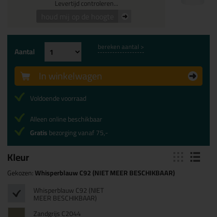
Levertijd controleren...
houd mij op de hoogte
bereken aantal >
Aantal
In winkelwagen
Voldoende voorraad
Alleen online beschikbaar
Gratis
bezorging vanaf 75,-
Kleur
Gekozen:
Whisperblauw C92 (NIET MEER BESCHIKBAAR)
Whisperblauw C92 (NIET
MEER BESCHIKBAAR)
Zandgrijs C2044