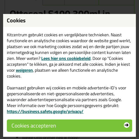
Ottoseal S100 300ml in
Whisperblauw C92 (NIET
Cookies
MEER BESCHIKBAAR)
Kitcentrum gebruikt cookies en vergelijkbare technieken. Naast
Zoek je kit in een specifieke kleur? Gevonden! Deze sanitairkit
functionele en analytische cookies waardoor de website goed werkt,
Ottoseal S100 300ml in de kleur Whisperblauw C92 (NIET MEER
plaatsen we ook marketing cookies zodat wij en derde partijen jouw
BESCHIKBAAR) is te gebruiken voor verschillende toepassingen.
internetgedrag kunnen volgen en persoonlijke content kunnen laten
Een duurzame en veelzijdige kit welke makkelijk te verwerken is.
zien. Meer weten?
Lees hier ons cookiebeleid
. Door op "Cookies
Perfect als je een bijpassende kleur zoekt met gegarandeerd een
accepteren" te klikken, ga je akkoord met alle cookies. Indien je kiest
topresultaat. Bestel de Ottoseal S100 300ml in kleur
voor
weigeren
, plaatsen we alleen functionele en analytische
Whisperblauw C92 (NIET MEER BESCHIKBAAR) vandaag nog! Op
cookies.
voorraad en op werkdagen besteld = morgen in huis.
Daarnaast gebruiken wij cookies en mobiele advertentie-ID’s voor
Wil je meer weten over de toepassing en kenmerken van dit
gepersonaliseerde en niet-gepersonaliseerde advertenties,
product?
Lees alles over dit product >
waaronder advertentiepersonalisatie via partners zoals Google.
Meer informatie over hoe Google persoonsgegevens gebruikt:
Tips & tricks voor Ottoseal S100
https://business.safety.google/privacy/
300ml
Cookies accepteren
In de volgende blogs wordt dit product gebruikt:
De badkamer kitten? Lees hier hoe!
Welke Otto primer heb ik nodig?