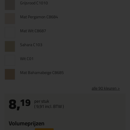
Grijsrood C1010
Mat Pergamon C8684
Mat Wit C8687
Sahara C103
Wit C01
Mat Bahamabeige C8685
alle 90 kleuren >
8,
19
per stuk
(
9,
91
incl. BTW )
Volumeprijzen