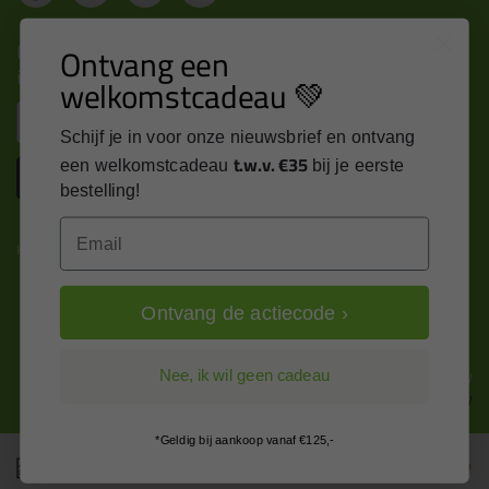
Nieuws, tips en exclusieve deals rechtstreeks in je
Ontvang een
inbox
welkomstcadeau 💚
Email
Schijf je in voor onze nieuwsbrief en ontvang
t.w.v. €35
een welkomstcadeau
bij je eerste
Inschrijven
bestelling!
Email
Kitcentrum is trots op:
Ontvang de actiecode ›
Alle prijzen zijn in EURO en excl. 21% BTW
Nee, ik wil geen cadeau
wijzig naar incl. BTW
*Geldig bij aankoop vanaf €125,-