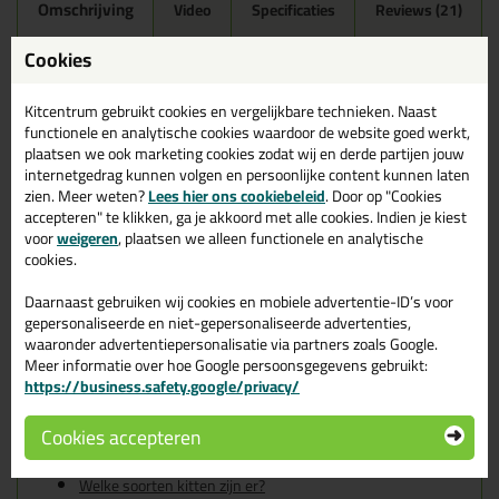
Omschrijving
Video
Specificaties
Reviews (21)
Ottoseal S100 300ml in
Cookies
Zandgrijs C2044
Kitcentrum gebruikt cookies en vergelijkbare technieken. Naast
Zoek je kit in een specifieke kleur? Gevonden! Deze sanitairkit
functionele en analytische cookies waardoor de website goed werkt,
Ottoseal S100 300ml in de kleur Zandgrijs C2044 is te gebruiken
plaatsen we ook marketing cookies zodat wij en derde partijen jouw
voor verschillende toepassingen. Een duurzame en veelzijdige kit
internetgedrag kunnen volgen en persoonlijke content kunnen laten
welke makkelijk te verwerken is. Perfect als je een bijpassende
zien. Meer weten?
Lees hier ons cookiebeleid
. Door op "Cookies
kleur zoekt met gegarandeerd een topresultaat. Bestel de
accepteren" te klikken, ga je akkoord met alle cookies. Indien je kiest
Ottoseal S100 300ml in kleur Zandgrijs C2044 vandaag nog! Op
voor
weigeren
, plaatsen we alleen functionele en analytische
voorraad en op werkdagen besteld = morgen in huis.
cookies.
Wil je meer weten over de toepassing en kenmerken van dit
Daarnaast gebruiken wij cookies en mobiele advertentie-ID’s voor
product?
Lees alles over dit product >
gepersonaliseerde en niet-gepersonaliseerde advertenties,
waaronder advertentiepersonalisatie via partners zoals Google.
Tips & tricks voor Ottoseal S100
Meer informatie over hoe Google persoonsgegevens gebruikt:
https://business.safety.google/privacy/
300ml
In de volgende blogs wordt dit product gebruikt:
Cookies accepteren
De badkamer kitten? Lees hier hoe!
Welke Otto primer heb ik nodig?
Welke soorten kitten zijn er?