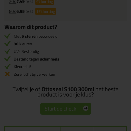
20x
7,49
p/st
9%
korting
80x
6,95
p/st
15%
korting
Waarom dit product?
Met
5 sterren
beoordeeld
90
kleuren
UV- Bestendig
Bestand tegen
schimmels
Kleurecht!
Zure lucht bij verwerken
Twijfel je of
Ottoseal S100 300ml
het beste
product is voor je klus?
Start de check