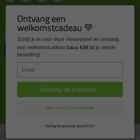
Nieuws, tips en exclusieve deals rechtstreeks in je
Ontvang een
inbox
welkomstcadeau 💚
Email
Schijf je in voor onze nieuwsbrief en ontvang
t.w.v. €35
een welkomstcadeau
bij je eerste
Inschrijven
bestelling!
Email
Kitcentrum is trots op:
Ontvang de actiecode ›
Alle prijzen zijn in EURO en excl. 21% BTW
Nee, ik wil geen cadeau
wijzig naar incl. BTW
*Geldig bij aankoop vanaf €125,-