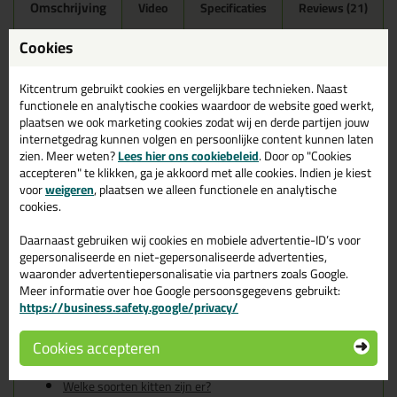
Omschrijving
Video
Specificaties
Reviews (21)
Ottoseal S100 300ml in
Cookies
Grijs C02
Kitcentrum gebruikt cookies en vergelijkbare technieken. Naast
Zoek je kit in een specifieke kleur? Gevonden! Deze sanitairkit
functionele en analytische cookies waardoor de website goed werkt,
Ottoseal S100 300ml in de kleur Grijs C02 is te gebruiken voor
plaatsen we ook marketing cookies zodat wij en derde partijen jouw
verschillende toepassingen. Een duurzame en veelzijdige kit
internetgedrag kunnen volgen en persoonlijke content kunnen laten
welke makkelijk te verwerken is. Perfect als je een bijpassende
zien. Meer weten?
Lees hier ons cookiebeleid
. Door op "Cookies
kleur zoekt met gegarandeerd een topresultaat. Bestel de
accepteren" te klikken, ga je akkoord met alle cookies. Indien je kiest
Ottoseal S100 300ml in kleur Grijs C02 vandaag nog! Op voorraad
voor
weigeren
, plaatsen we alleen functionele en analytische
en op werkdagen besteld = morgen in huis.
cookies.
Wil je meer weten over de toepassing en kenmerken van dit
Daarnaast gebruiken wij cookies en mobiele advertentie-ID’s voor
product?
Lees alles over dit product >
gepersonaliseerde en niet-gepersonaliseerde advertenties,
waaronder advertentiepersonalisatie via partners zoals Google.
Tips & tricks voor Ottoseal S100
Meer informatie over hoe Google persoonsgegevens gebruikt:
https://business.safety.google/privacy/
300ml
In de volgende blogs wordt dit product gebruikt:
Cookies accepteren
De badkamer kitten? Lees hier hoe!
Welke Otto primer heb ik nodig?
Welke soorten kitten zijn er?