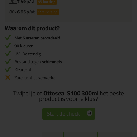
20x
7,49
p/st
9%
korting
80x
6,95
p/st
15%
korting
Waarom dit product?
Met
5 sterren
beoordeeld
90
kleuren
UV- Bestendig
Bestand tegen
schimmels
Kleurecht!
Zure lucht bij verwerken
Twijfel je of
Ottoseal S100 300ml
het beste
product is voor je klus?
Start de check