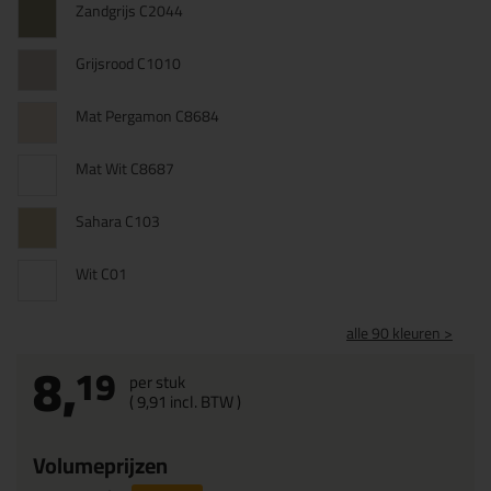
Zandgrijs C2044
Grijsrood C1010
Mat Pergamon C8684
Mat Wit C8687
Sahara C103
Wit C01
alle 90 kleuren >
8,
19
per stuk
(
9,
91
incl. BTW )
Volumeprijzen