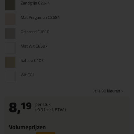
Zandgrijs C2044
Mat Pergamon C8684
Grijsrood C1010
Mat Wit C8687
Sahara C103
Wit C01
alle 90 kleuren >
8,
19
per stuk
(
9,
91
incl. BTW )
Volumeprijzen