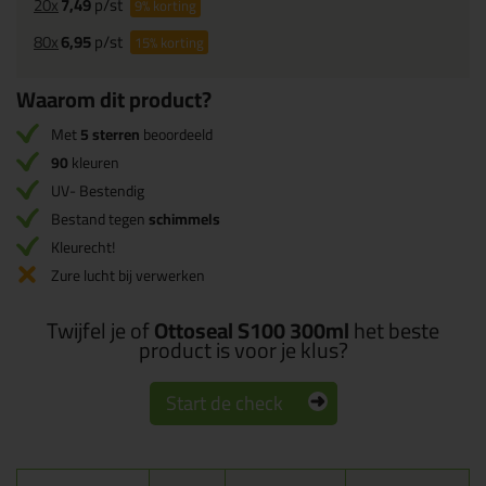
20x
7,49
p/st
9%
korting
80x
6,95
p/st
15%
korting
Waarom dit product?
Met
5 sterren
beoordeeld
90
kleuren
UV- Bestendig
Bestand tegen
schimmels
Kleurecht!
Zure lucht bij verwerken
Twijfel je of
Ottoseal S100 300ml
het beste
product is voor je klus?
Start de check