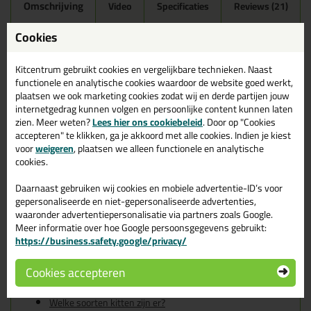
Omschrijving
Video
Specificaties
Reviews (21)
Ottoseal S100 300ml in
Cookies
Roodbeige C82
Kitcentrum gebruikt cookies en vergelijkbare technieken. Naast
Zoek je kit in een specifieke kleur? Gevonden! Deze sanitairkit
functionele en analytische cookies waardoor de website goed werkt,
Ottoseal S100 300ml in de kleur Roodbeige C82 is te gebruiken
plaatsen we ook marketing cookies zodat wij en derde partijen jouw
voor verschillende toepassingen. Een duurzame en veelzijdige kit
internetgedrag kunnen volgen en persoonlijke content kunnen laten
welke makkelijk te verwerken is. Perfect als je een bijpassende
zien. Meer weten?
Lees hier ons cookiebeleid
. Door op "Cookies
kleur zoekt met gegarandeerd een topresultaat. Bestel de
accepteren" te klikken, ga je akkoord met alle cookies. Indien je kiest
Ottoseal S100 300ml in kleur Roodbeige C82 vandaag nog! Op
voor
weigeren
, plaatsen we alleen functionele en analytische
voorraad en op werkdagen besteld = morgen in huis.
cookies.
Wil je meer weten over de toepassing en kenmerken van dit
Daarnaast gebruiken wij cookies en mobiele advertentie-ID’s voor
product?
Lees alles over dit product >
gepersonaliseerde en niet-gepersonaliseerde advertenties,
waaronder advertentiepersonalisatie via partners zoals Google.
Tips & tricks voor Ottoseal S100
Meer informatie over hoe Google persoonsgegevens gebruikt:
https://business.safety.google/privacy/
300ml
In de volgende blogs wordt dit product gebruikt:
Cookies accepteren
De badkamer kitten? Lees hier hoe!
Welke Otto primer heb ik nodig?
Welke soorten kitten zijn er?