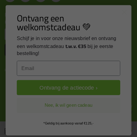
Nieuws, tips en exclusieve deals rechtstreeks in je
Ontvang een
inbox
welkomstcadeau 💚
Email
Schijf je in voor onze nieuwsbrief en ontvang
t.w.v. €35
een welkomstcadeau
bij je eerste
Inschrijven
bestelling!
Email
Kitcentrum is trots op:
Ontvang de actiecode ›
Alle prijzen zijn in EURO en excl. 21% BTW
Nee, ik wil geen cadeau
wijzig naar incl. BTW
*Geldig bij aankoop vanaf €125,-