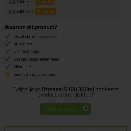
20x
7,49
p/st
9%
korting
80x
6,95
p/st
15%
korting
Waarom dit product?
Met
5 sterren
beoordeeld
90
kleuren
UV- Bestendig
Bestand tegen
schimmels
Kleurecht!
Zure lucht bij verwerken
Twijfel je of
Ottoseal S100 300ml
het beste
product is voor je klus?
Start de check