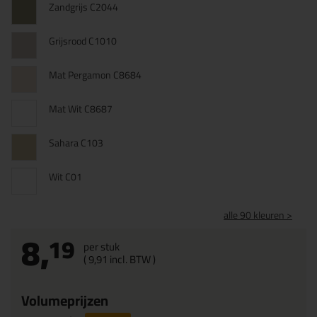
Zandgrijs C2044
Grijsrood C1010
Mat Pergamon C8684
Mat Wit C8687
Sahara C103
Wit C01
alle 90 kleuren >
8,
19
per stuk
(
9,
91
incl. BTW )
Volumeprijzen