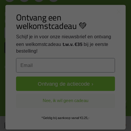
Nieuws, tips en exclusieve deals rechtstreeks in je
Ontvang een
inbox
welkomstcadeau 💚
Email
Schijf je in voor onze nieuwsbrief en ontvang
t.w.v. €35
een welkomstcadeau
bij je eerste
Inschrijven
bestelling!
Email
Kitcentrum is trots op:
Ontvang de actiecode ›
Alle prijzen zijn in EURO en excl. 21% BTW
Nee, ik wil geen cadeau
wijzig naar incl. BTW
*Geldig bij aankoop vanaf €125,-