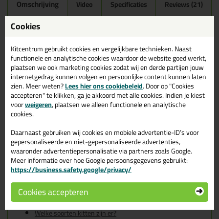
Omschrijving
Video
Specificaties
Reviews (21)
Ottoseal S100 300ml in
Cookies
Steengrijs C79
Kitcentrum gebruikt cookies en vergelijkbare technieken. Naast
Zoek je kit in een specifieke kleur? Gevonden! Deze sanitairkit
functionele en analytische cookies waardoor de website goed werkt,
Ottoseal S100 300ml in de kleur Steengrijs C79 is te gebruiken
plaatsen we ook marketing cookies zodat wij en derde partijen jouw
voor verschillende toepassingen. Een duurzame en veelzijdige kit
internetgedrag kunnen volgen en persoonlijke content kunnen laten
welke makkelijk te verwerken is. Perfect als je een bijpassende
zien. Meer weten?
Lees hier ons cookiebeleid
. Door op "Cookies
kleur zoekt met gegarandeerd een topresultaat. Bestel de
accepteren" te klikken, ga je akkoord met alle cookies. Indien je kiest
Ottoseal S100 300ml in kleur Steengrijs C79 vandaag nog! Op
voor
weigeren
, plaatsen we alleen functionele en analytische
voorraad en op werkdagen besteld = morgen in huis.
cookies.
Wil je meer weten over de toepassing en kenmerken van dit
Daarnaast gebruiken wij cookies en mobiele advertentie-ID’s voor
product?
Lees alles over dit product >
gepersonaliseerde en niet-gepersonaliseerde advertenties,
waaronder advertentiepersonalisatie via partners zoals Google.
Tips & tricks voor Ottoseal S100
Meer informatie over hoe Google persoonsgegevens gebruikt:
https://business.safety.google/privacy/
300ml
In de volgende blogs wordt dit product gebruikt:
Cookies accepteren
De badkamer kitten? Lees hier hoe!
Welke Otto primer heb ik nodig?
Welke soorten kitten zijn er?