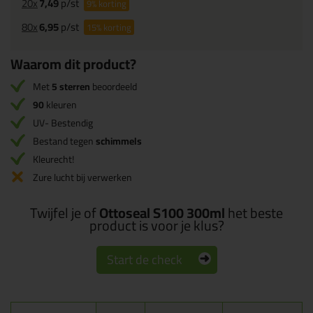
20x
7,49
p/st
9%
korting
80x
6,95
p/st
15%
korting
Waarom dit product?
Met
5 sterren
beoordeeld
90
kleuren
UV- Bestendig
Bestand tegen
schimmels
Kleurecht!
Zure lucht bij verwerken
Twijfel je of
Ottoseal S100 300ml
het beste
product is voor je klus?
Start de check