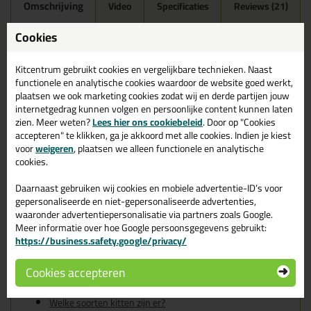
Omschrijving
Video
Specificaties
Reviews (21)
Ottoseal S100 300ml in
Cookies
Zandbeige C6672
Kitcentrum gebruikt cookies en vergelijkbare technieken. Naast
Zoek je kit in een specifieke kleur? Gevonden! Deze sanitairkit
functionele en analytische cookies waardoor de website goed werkt,
Ottoseal S100 300ml in de kleur Zandbeige C6672 is te gebruiken
plaatsen we ook marketing cookies zodat wij en derde partijen jouw
voor verschillende toepassingen. Een duurzame en veelzijdige kit
internetgedrag kunnen volgen en persoonlijke content kunnen laten
welke makkelijk te verwerken is. Perfect als je een bijpassende
zien. Meer weten?
Lees hier ons cookiebeleid
. Door op "Cookies
kleur zoekt met gegarandeerd een topresultaat. Bestel de
accepteren" te klikken, ga je akkoord met alle cookies. Indien je kiest
Ottoseal S100 300ml in kleur Zandbeige C6672 vandaag nog! Op
voor
weigeren
, plaatsen we alleen functionele en analytische
voorraad en op werkdagen besteld = morgen in huis.
cookies.
Wil je meer weten over de toepassing en kenmerken van dit
Daarnaast gebruiken wij cookies en mobiele advertentie-ID’s voor
product?
Lees alles over dit product >
gepersonaliseerde en niet-gepersonaliseerde advertenties,
waaronder advertentiepersonalisatie via partners zoals Google.
Tips & tricks voor Ottoseal S100
Meer informatie over hoe Google persoonsgegevens gebruikt:
https://business.safety.google/privacy/
300ml
In de volgende blogs wordt dit product gebruikt:
Cookies accepteren
De badkamer kitten? Lees hier hoe!
Welke Otto primer heb ik nodig?
Welke soorten kitten zijn er?