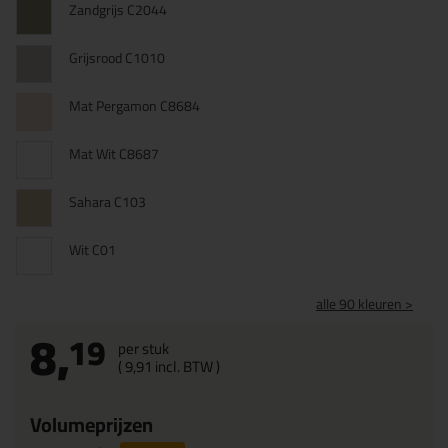
Zandgrijs C2044
Grijsrood C1010
Mat Pergamon C8684
Mat Wit C8687
Sahara C103
Wit C01
alle 90 kleuren >
8,
19
per stuk
(
9,
91
incl. BTW )
Volumeprijzen