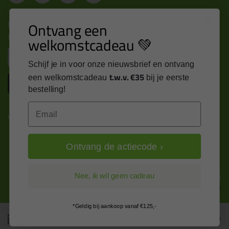
Nieuws, tips en exclusieve deals rechtstreeks in je
Ontvang een
inbox
welkomstcadeau 💚
Email
Schijf je in voor onze nieuwsbrief en ontvang
t.w.v. €35
een welkomstcadeau
bij je eerste
Inschrijven
bestelling!
Email
Kitcentrum is trots op:
Ontvang de actiecode ›
Alle prijzen zijn in EURO en excl. 21% BTW
Nee, ik wil geen cadeau
wijzig naar incl. BTW
*Geldig bij aankoop vanaf €125,-