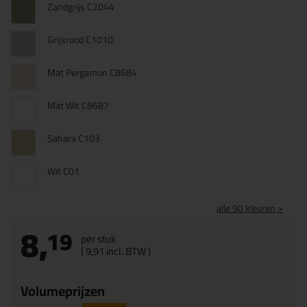
Zandgrijs C2044
Grijsrood C1010
Mat Pergamon C8684
Mat Wit C8687
Sahara C103
Wit C01
alle 90 kleuren >
8,
19
per stuk
(
9,
91
incl. BTW )
Volumeprijzen