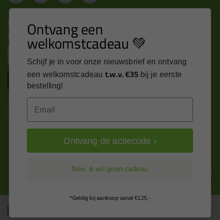
Nieuws, tips en exclusieve deals rechtstreeks in je
Ontvang een
inbox
welkomstcadeau 💚
Email
Schijf je in voor onze nieuwsbrief en ontvang
t.w.v. €35
een welkomstcadeau
bij je eerste
Inschrijven
bestelling!
Email
Kitcentrum is trots op:
Ontvang de actiecode ›
Alle prijzen zijn in EURO en excl. 21% BTW
Nee, ik wil geen cadeau
wijzig naar incl. BTW
*Geldig bij aankoop vanaf €125,-