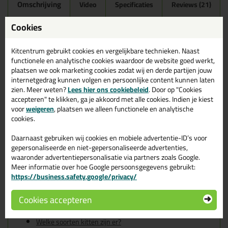
Omschrijving
Video
Specificaties
Reviews (21)
Ottoseal S100 300ml in
Cookies
Manhattan C43
Kitcentrum gebruikt cookies en vergelijkbare technieken. Naast
Zoek je kit in een specifieke kleur? Gevonden! Deze sanitairkit
functionele en analytische cookies waardoor de website goed werkt,
Ottoseal S100 300ml in de kleur Manhattan C43 is te gebruiken
plaatsen we ook marketing cookies zodat wij en derde partijen jouw
voor verschillende toepassingen. Een duurzame en veelzijdige kit
internetgedrag kunnen volgen en persoonlijke content kunnen laten
welke makkelijk te verwerken is. Perfect als je een bijpassende
zien. Meer weten?
Lees hier ons cookiebeleid
. Door op "Cookies
kleur zoekt met gegarandeerd een topresultaat. Bestel de
accepteren" te klikken, ga je akkoord met alle cookies. Indien je kiest
Ottoseal S100 300ml in kleur Manhattan C43 vandaag nog! Op
voor
weigeren
, plaatsen we alleen functionele en analytische
voorraad en op werkdagen besteld = morgen in huis.
cookies.
Wil je meer weten over de toepassing en kenmerken van dit
Daarnaast gebruiken wij cookies en mobiele advertentie-ID’s voor
product?
Lees alles over dit product >
gepersonaliseerde en niet-gepersonaliseerde advertenties,
waaronder advertentiepersonalisatie via partners zoals Google.
Tips & tricks voor Ottoseal S100
Meer informatie over hoe Google persoonsgegevens gebruikt:
https://business.safety.google/privacy/
300ml
In de volgende blogs wordt dit product gebruikt:
Cookies accepteren
De badkamer kitten? Lees hier hoe!
Welke Otto primer heb ik nodig?
Welke soorten kitten zijn er?