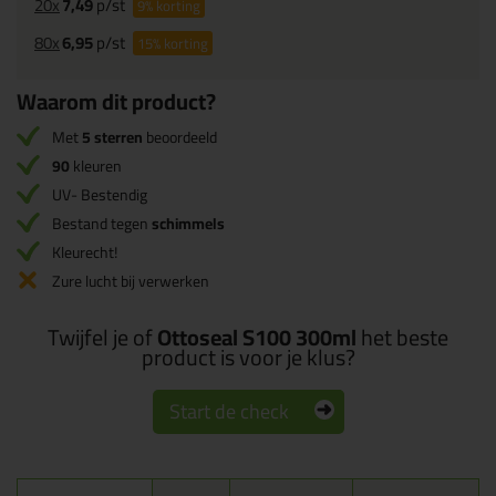
20x
7,49
p/st
9%
korting
80x
6,95
p/st
15%
korting
Waarom dit product?
Met
5 sterren
beoordeeld
90
kleuren
UV- Bestendig
Bestand tegen
schimmels
Kleurecht!
Zure lucht bij verwerken
Twijfel je of
Ottoseal S100 300ml
het beste
product is voor je klus?
Start de check