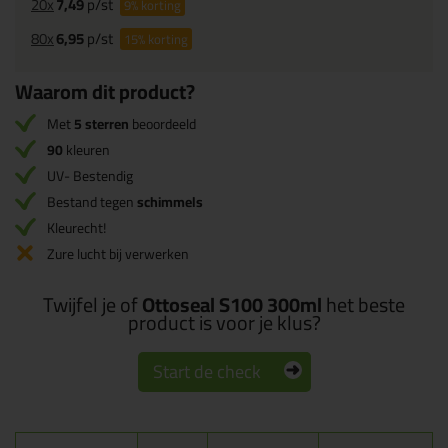
20x
7,49
p/st
9%
korting
80x
6,95
p/st
15%
korting
Waarom dit product?
Met
5 sterren
beoordeeld
90
kleuren
UV- Bestendig
Bestand tegen
schimmels
Kleurecht!
Zure lucht bij verwerken
Twijfel je of
Ottoseal S100 300ml
het beste
product is voor je klus?
Start de check