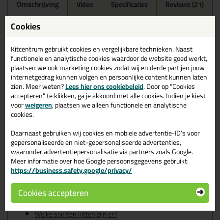
Omschrijving
Video
Specificaties
Reviews (21)
Ottoseal S100 300ml in
Cookies
Sneeuwwit C116
Kitcentrum gebruikt cookies en vergelijkbare technieken. Naast
Zoek je kit in een specifieke kleur? Gevonden! Deze sanitairkit
functionele en analytische cookies waardoor de website goed werkt,
Ottoseal S100 300ml in de kleur Sneeuwwit C116 is te gebruiken
plaatsen we ook marketing cookies zodat wij en derde partijen jouw
voor verschillende toepassingen. Een duurzame en veelzijdige kit
internetgedrag kunnen volgen en persoonlijke content kunnen laten
welke makkelijk te verwerken is. Perfect als je een bijpassende
zien. Meer weten?
Lees hier ons cookiebeleid
. Door op "Cookies
kleur zoekt met gegarandeerd een topresultaat. Bestel de
accepteren" te klikken, ga je akkoord met alle cookies. Indien je kiest
Ottoseal S100 300ml in kleur Sneeuwwit C116 vandaag nog! Op
voor
weigeren
, plaatsen we alleen functionele en analytische
voorraad en op werkdagen besteld = morgen in huis.
cookies.
Wil je meer weten over de toepassing en kenmerken van dit
Daarnaast gebruiken wij cookies en mobiele advertentie-ID’s voor
product?
Lees alles over dit product >
gepersonaliseerde en niet-gepersonaliseerde advertenties,
waaronder advertentiepersonalisatie via partners zoals Google.
Tips & tricks voor Ottoseal S100
Meer informatie over hoe Google persoonsgegevens gebruikt:
https://business.safety.google/privacy/
300ml
In de volgende blogs wordt dit product gebruikt:
Cookies accepteren
De badkamer kitten? Lees hier hoe!
Welke Otto primer heb ik nodig?
Welke soorten kitten zijn er?