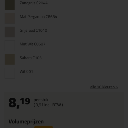
Zandgrijs C2044
Mat Pergamon C8684
Grijsrood C1010
Mat Wit C8687
Sahara C103
Wit C01
alle 90 kleuren >
8,
19
per stuk
(
9,
91
incl. BTW )
Volumeprijzen