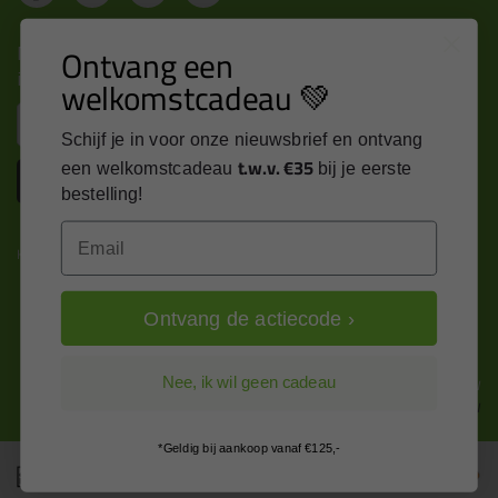
Nieuws, tips en exclusieve deals rechtstreeks in je
Ontvang een
inbox
welkomstcadeau 💚
Email
Schijf je in voor onze nieuwsbrief en ontvang
t.w.v. €35
een welkomstcadeau
bij je eerste
Inschrijven
bestelling!
Email
Kitcentrum is trots op:
Ontvang de actiecode ›
Alle prijzen zijn in EURO en excl. 21% BTW
Nee, ik wil geen cadeau
wijzig naar incl. BTW
*Geldig bij aankoop vanaf €125,-